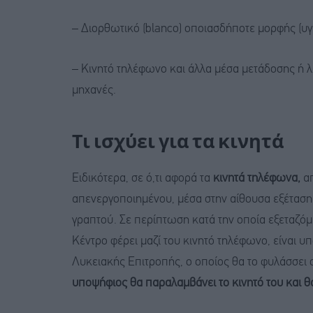
– Διορθωτικό (blanco) οποιασδήποτε μορφής (υγρ
– Κινητό τηλέφωνο και άλλα μέσα μετάδοσης ή 
μηχανές.
Τι ισχύει για τα κινητά
Ειδικότερα, σε ό,τι αφορά τα
κινητά τηλέφωνα,
απ
απενεργοποιημένου, μέσα στην αίθουσα εξέτασης
γραπτού. Σε περίπτωση κατά την οποία εξεταζόμ
Κέντρο φέρει μαζί του κινητό τηλέφωνο, είναι 
Λυκειακής Επιτροπής, ο οποίος θα το φυλάσσει 
υποψήφιος θα παραλαμβάνει το κινητό του και θ