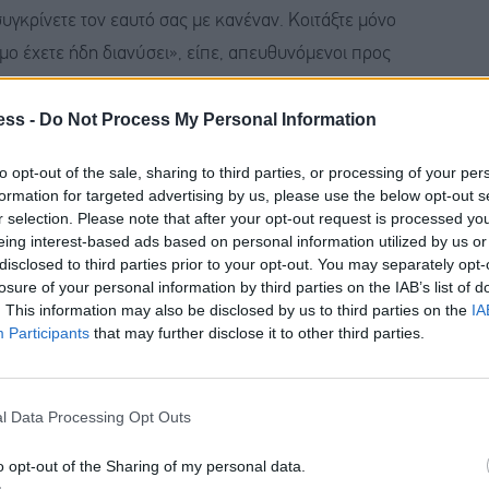
συγκρίνετε τον εαυτό σας με κανέναν. Κοιτάξτε μόνο
μο έχετε ήδη διανύσει», είπε, απευθυνόμενοι προς
ess -
Do Not Process My Personal Information
ό κάθε ξενύχτι, υπάρχει επιμονή, κόπος και
to opt-out of the sale, sharing to third parties, or processing of your per
ι ένα γραπτό.
Συχνά, οι πιο όμορφες διαδρομές
formation for targeted advertising by us, please use the below opt-out s
άσει. Μπείτε στην αίθουσα με το κεφάλι ψηλά. Μην
r selection. Please note that after your opt-out request is processed y
eing interest-based ads based on personal information utilized by us or
ίξετε όσα με αγάπη και κόπο κατακτήσατε. Πιστέψτε
disclosed to third parties prior to your opt-out. You may separately opt-
ις από όσες νομίζετε. Το μέλλον δεν περιμένει τους
losure of your personal information by third parties on the IAB’s list of
. This information may also be disclosed by us to third parties on the
IA
ου τολμούν να προχωρήσουν», πρόσθεσε.
Participants
that may further disclose it to other third parties.
στήριξης
l Data Processing Opt Outs
η τηλεφωνική γραμμή 1550, για την παροχή υπηρεσιών
o opt-out of the Sharing of my personal data.
ανελλαδικών Εξετάσεων και των οικογενειών τους.