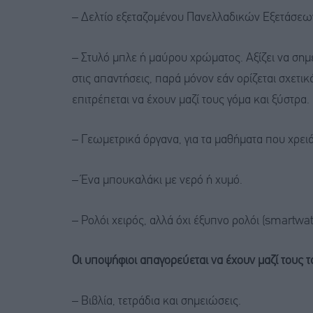
– Δελτίο εξεταζομένου Πανελλαδικών Εξετάσεω
– Στυλό μπλε ή μαύρου χρώματος. Αξίζει να σημε
στις απαντήσεις, παρά μόνον εάν ορίζεται σχετι
επιτρέπεται να έχουν μαζί τους γόμα και ξύστρα.
– Γεωμετρικά όργανα, για τα μαθήματα που χρειά
– Ένα μπουκαλάκι με νερό ή χυμό.
– Ρολόι χειρός, αλλά όχι έξυπνο ρολόι (smartwat
Οι υποψήφιοι απαγορεύεται να έχουν μαζί τους τ
– Βιβλία, τετράδια και σημειώσεις.