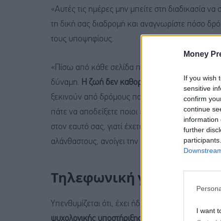
«Αυτές τις ημέρες μην μπείτε στη διαδικασία να 
τη δική σας διαδρομή και αναγνωρίστε πόσο δρό
τους υποψηφίους.
Money Pr
«Πίσω από κάθε σελίδα που διαβάστηκε, πίσω απ
If you wish 
δύναμη.
Η ζωή δεν καθορίζεται από μία ημέρα κα
sensitive in
ξεκινούν από δρόμους που δεν είχαμε καν σχεδι
confirm you
continue se
πάτε να αποδείξετε ποιοι είστε. Πηγαίνετε να δε
information 
στον εαυτό σας, γιατί έχετε περισσότερες δυνάμε
further disc
participants
αλάνθαστους, ανοίγει την πόρτα σε εκείνους π
Downstream 
Τηλεφωνική γραμμή υπο
Persona
Υπενθυμίζεται ότι, έχει ήδη τεθεί
σε λειτουργία 
I want t
ψυχολογικής υποστήριξης
των υποψηφίων των Π