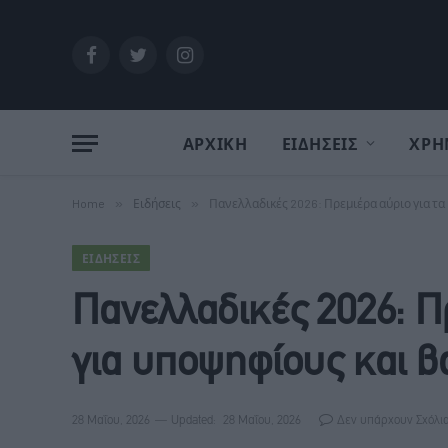
Facebook
Twitter
Instagram
ΑΡΧΙΚΗ
ΕΙΔΗΣΕΙΣ
ΧΡΗ
Home
»
Ειδήσεις
»
Πανελλαδικές 2026: Πρεμιέρα αύριο για τα
ΕΙΔΉΣΕΙΣ
Πανελλαδικές 2026: Π
για υποψηφίους και β
28 Μαΐου, 2026
Updated:
28 Μαΐου, 2026
Δεν υπάρχουν Σχόλι