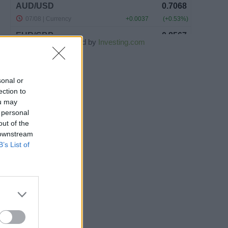
Powered by
Investing.com
sonal or
ection to
ou may
 personal
out of the
 downstream
B’s List of