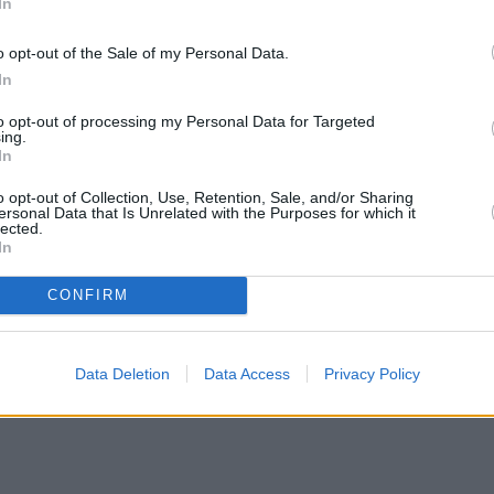
In
o opt-out of the Sale of my Personal Data.
του υπουργείου Παιδείας και στελεχώθηκε από
In
λόγησης, Συμβουλευτικής και Υποστήριξης (ΚΕΔΑΣΥ)
to opt-out of processing my Personal Data for Targeted
 δωρεάν και θα λειτουργεί μέχρι και την 30 Ιουνίου
ing.
In
o opt-out of Collection, Use, Retention, Sale, and/or Sharing
ersonal Data that Is Unrelated with the Purposes for which it
lected.
In
CONFIRM
ι έτσι, οι υποψήφιοι θα πρέπει να προσέρχονται στις
έτασης είναι τρεις ώρες.
Data Deletion
Data Access
Privacy Policy
ξής: