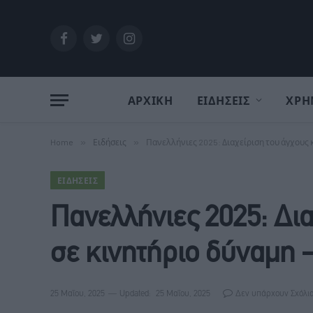
Facebook
Twitter
Instagram
ΑΡΧΙΚΗ
ΕΙΔΗΣΕΙΣ
ΧΡΗ
Home
»
Ειδήσεις
»
Πανελλήνιες 2025: Διαχείριση του άγχους 
ΕΙΔΉΣΕΙΣ
Πανελλήνιες 2025: Δια
σε κινητήριο δύναμη 
25 Μαΐου, 2025
Updated:
25 Μαΐου, 2025
Δεν υπάρχουν Σχόλι