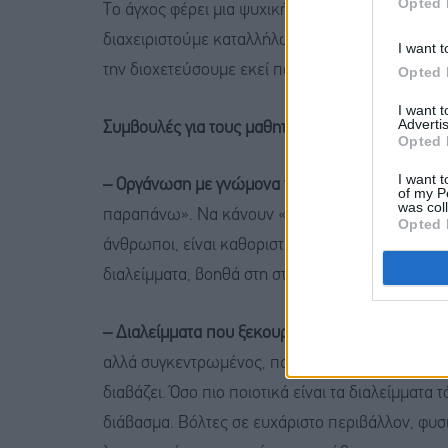
Opted 
Το άγχος φέρει μια ψυχική ενέργεια, η οποία έχε
διαχειριστούμε καταλλήλως, μπορούμε να «στρέψ
I want t
την διοχετεύσουμε εκεί που θέλουμε εμείς».
Opted 
I want 
Advertis
Συμβουλές για τους μαθητές:
Opted 
I want t
– Οργάνωση με γνώμονα την πραγματικότητα
: Ό
of my P
was col
παραπάνω». Να κάνουν «λίγο καλύτερη» την προε
Opted 
άνθρωποι, είναι καθοριστική. Ένα ευέλικτο πρόγ
διαλείμματα, βοηθά στη σταθερότητα και μειώνει
– Διαλείμματα που ξεκουράζουν στα αλήθεια
: Εί
αλλά συγκεντρωμένος, παρά να κάθεται πάνω από
διαβάζει. Όσο πιο ποιοτικά είναι τα διαλείμματα 
διάβασμα. Βόλτες σε ευχάριστο περιβάλλον, φυσ