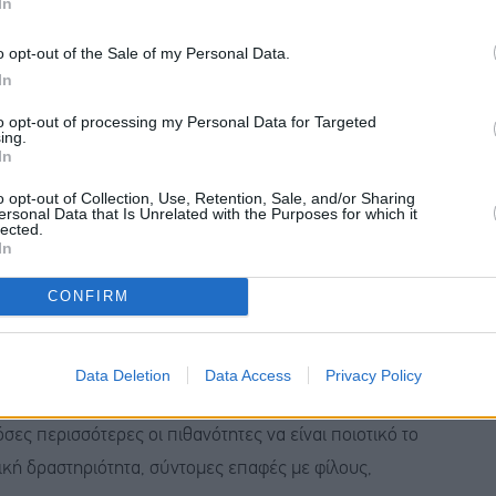
In
ι την ικανότητα να μας παραλύσει. Αν όμως το
ουμε» αυτή την ενέργεια προς κάτι ωφέλιμο και να
o opt-out of the Sale of my Personal Data.
In
to opt-out of processing my Personal Data for Targeted
ing.
In
o opt-out of Collection, Use, Retention, Sale, and/or Sharing
λοι οι μαθητές θα θέλανε να διαβάσουν «λίγο
ersonal Data that Is Unrelated with the Purposes for which it
lected.
τοιμασία τους. Η αποδοχή ότι δεν είναι ρομπότ, αλλά
In
ραμμα, με ρεαλιστικούς στόχους, με παύσεις και
CONFIRM
 την αίσθηση χαοτικής προετοιμασίας.
ναι προτιμότερο να διαβάσει κανείς για λίγες ώρες
Data Deletion
Data Access
Privacy Policy
 τα βιβλία για ώρες, χωρίς να εστιάζει σε αυτά που
τόσες περισσότερες οι πιθανότητες να είναι ποιοτικό το
ική δραστηριότητα, σύντομες επαφές με φίλους,