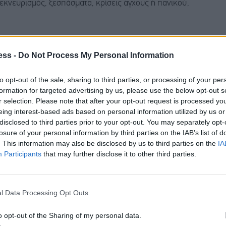
εκνευρισμός, ξεσπάσματα, κρίσεις άγχους ή πανικού,
ούν τον υποψήφιο μπροστά σε ένα παραπλανητικό
ess -
Do Not Process My Personal Information
ή θα έρθει το τέλος του κόσμου».
Το δίπολο αυτό
ές ενισχύεται από τη σύγκριση με συνομηλίκους, από
to opt-out of the sale, sharing to third parties, or processing of your per
formation for targeted advertising by us, please use the below opt-out s
 της «επιτυχίας» ως αυτοσκοπό
», εξηγεί ο κ.
r selection. Please note that after your opt-out request is processed y
eing interest-based ads based on personal information utilized by us or
disclosed to third parties prior to your opt-out. You may separately opt-
losure of your personal information by third parties on the IAB’s list of
. This information may also be disclosed by us to third parties on the
IA
Participants
that may further disclose it to other third parties.
 σε κινητήριο δύναμη, αναφέρει στο ΑΠΕ-ΜΠΕ ο
ί και αντιμετωπιστεί, μπορεί να μετουσιωθεί σε
l Data Processing Opt Outs
τεί από αποδιοργανωτικό σε λειτουργικό.
o opt-out of the Sharing of my personal data.