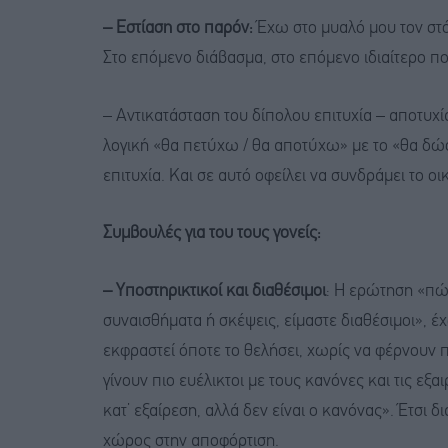
– Εστίαση στο παρόν:
Έχω στο μυαλό μου τον στό
Στο επόμενο διάβασμα, στο επόμενο ιδιαίτερο π
– Αντικατάσταση του δίπολου επιτυχία – αποτυχί
λογική «θα πετύχω / θα αποτύχω» με το «θα δώσ
επιτυχία. Και σε αυτό οφείλει να συνδράμει το ο
Συμβουλές για του τους γονείς:
– Υποστηρικτικοί και διαθέσιμοι
: Η ερώτηση «πώς
συναισθήματα ή σκέψεις, είμαστε διαθέσιμοι», έ
εκφραστεί όποτε το θελήσει, χωρίς να φέρνουν π
γίνουν πιο ευέλικτοι με τους κανόνες και τις εξα
κατ’ εξαίρεση, αλλά δεν είναι ο κανόνας». Έτσι δ
χώρος στην αποφόρτιση.