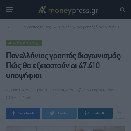
Home
»
Δημόσιος Τομέας
»
Πανελλήνιος γραπτός διαγωνισμός: Πώς θα εξεταστούν οι 47.410 υποψήφιοι
ΔΗΜΌΣΙΟΣ ΤΟΜΈΑΣ
Πανελλήνιος γραπτός διαγωνισμός:
Πώς θα εξεταστούν οι 47.410
υποψήφιοι
20 Μαΐου, 2025
Updated:
20 Μαΐου, 2025
Δεν υπάρχουν Σχόλια
3 Mins Read
Facebook
Twitter
LinkedIn