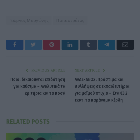
Γιώργος Μαργώνης
Παπαστράτος
Facebook
Twitter
Pinterest
LinkedIn
Tumblr
Telegram
Emai
PREVIOUS ARTICLE
NEXT ARTICLE
Ποιοι δικαιούνται επιδότηση
ΑΑΔΕ-ΔΕΟΣ: Πρόστιμα και
για καύσιμα – Αναλυτικά τα
συλλήψεις σε εκπαιδευτήρια
κριτήρια και τα ποσά
για μαϊμού πτυχία – Στα €3,2
εκατ. τα παράνομα κέρδη
RELATED
POSTS