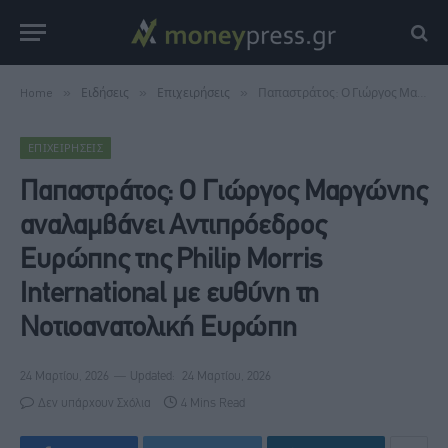
Home
»
Ειδήσεις
»
Επιχειρήσεις
»
Παπαστράτος: Ο Γιώργος Μαργώνης αναλαμβάνει Αντιπρόεδρος Ευρώπης της Philip Morris International με ευθύνη τη Νοτιοανατολική Ευρώπη
ΕΠΙΧΕΙΡΉΣΕΙΣ
Παπαστράτος: Ο Γιώργος Μαργώνης
αναλαμβάνει Αντιπρόεδρος
Ευρώπης της Philip Morris
International με ευθύνη τη
Νοτιοανατολική Ευρώπη
24 Μαρτίου, 2026
Updated:
24 Μαρτίου, 2026
Δεν υπάρχουν Σχόλια
4 Mins Read