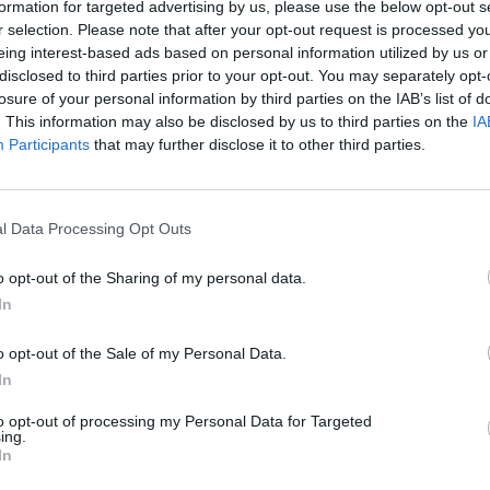
formation for targeted advertising by us, please use the below opt-out s
 σπάνιο νόμισμα, το οποίο δε χαρακτηρίζεται από
r selection. Please note that after your opt-out request is processed y
eing interest-based ads based on personal information utilized by us or
να παραμένει πολύτιμο.
disclosed to third parties prior to your opt-out. You may separately opt-
losure of your personal information by third parties on the IAB’s list of
βραχυπρόθεσμα. Αλλά μακροπρόθεσμα, η διόρθωση της
. This information may also be disclosed by us to third parties on the
IA
Participants
that may further disclose it to other third parties.
 χρημάτων».
n θα συνεχίσει τελικά να αυξάνεται, ισχυρίστηκε, από
l Data Processing Opt Outs
 τρισεκατομμύρια δολάρια.
o opt-out of the Sharing of my personal data.
In
ου bitcoin ήταν 1,8 τρισεκατομμύρια δολάρια όταν
ριθμός, σύμφωνα με τον ίδιο, θα αυξηθεί περισσότερο
o opt-out of the Sale of my Personal Data.
In
to opt-out of processing my Personal Data for Targeted
ing.
 παγκόσμια νομισματική μονάδα, υποστήριξε. Τότε, η
In
σει τα 120-150 τρισεκατομμύρια δολάρια, όπως