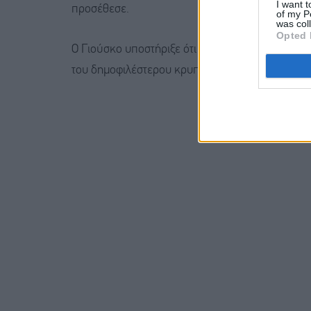
I want t
προσέθεσε.
of my P
was col
Opted 
Ο Γιούσκο υποστήριξε ότι η αγορά έχει ήδη ολο
του δημοφιλέστερου κρυπτονομίσματος του κόσ