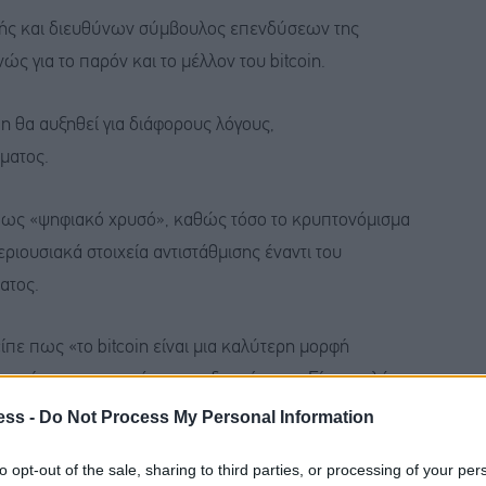
υτής και διευθύνων σύμβουλος επενδύσεων της
ς για το παρόν και το μέλλον του bitcoin.
in θα αυξηθεί για διάφορους λόγους,
ματος.
υν ως «ψηφιακό χρυσό», καθώς τόσο το κρυπτονόμισμα
ριουσιακά στοιχεία αντιστάθμισης έναντι του
ατος.
ε πως «το bitcoin είναι μια καλύτερη μορφή
ι είναι πιο φορητό και πιο διαιρέσιμο. «Είναι απλά
 διαφορετικό από το νόμισμα».
ess -
Do Not Process My Personal Information
to opt-out of the sale, sharing to third parties, or processing of your per
εκτυπώνει όλο και περισσότερο νόμισμα για να