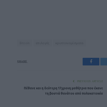
Bitcoin
επιλογές
κρυπτονομίσματα
Faceboo
SHARE.
PREVIOUS ARTICLE
Πέθανε και η δεύτερη 17χρονη μαθήτρια που έκανε
τη βουτιά θανάτου από πολυκατοικία