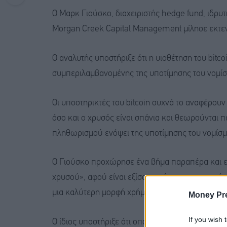
Ο Μαρκ Γιούσκο, διαχειριστής hedge fund, ιδρ
Morgan Creek Capital Management μίλησε εκτενώ
Ο αναλυτής υποστήριξε ότι η υιοθέτηση του bitco
συμπεριλαμβανομένης της υποτίμησης του νομίσ
Οι υποστηρικτές του bitcoin συχνά το αναφέρο
όσο και ο χρυσός είναι σπάνια και θεωρούνται πε
πληθωρισμού ενόψει της υποτίμησης του νομίσμ
Ο Γιούσκο προχώρησε ένα βήμα παραπέρα και είπ
χρυσού», αφού είναι εξίσου σπάνιο με το χρυσό κα
μια καλύτερη μορφή χρήματος και το χρήμα είναι
Money Pr
If you wish 
Ο ίδιος υποστήριξε ότι οποιαδήποτε κυβέρνηση 