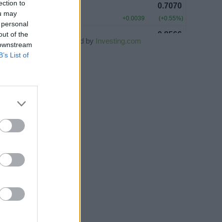
ection to
ou may
 personal
out of the
Powered by
Investing.com
 downstream
B’s List of