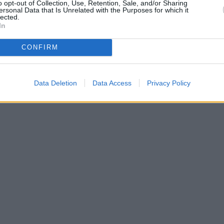
o opt-out of Collection, Use, Retention, Sale, and/or Sharing
ersonal Data that Is Unrelated with the Purposes for which it
lected.
In
κληρώσει 10 χρόνια από τον 30ετή κύκλο υιοθέτησης
CONFIRM
μου.
Data Deletion
Data Access
Privacy Policy