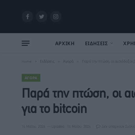
Facebook
Twitter
Instagram
ΑΡΧΙΚΗ
ΕΙΔΗΣΕΙΣ
ΧΡΗ
Home
»
Ειδήσεις
»
Αγορά
»
Παρά την πτώση, οι αισιόδοξοι 
ΑΓΟΡΆ
Παρά την πτώση, οι α
για το bitcoin
14 Μαΐου, 2026
Updated:
14 Μαΐου, 2026
Δεν υπάρχουν Σχόλι