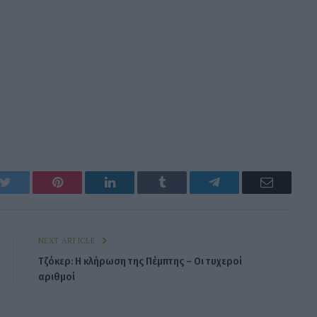
k
Twitter
Pinterest
LinkedIn
Tumblr
Telegram
Email
NEXT ARTICLE
Τζόκερ: Η κλήρωση της Πέμπτης – Οι τυχεροί
αριθμοί