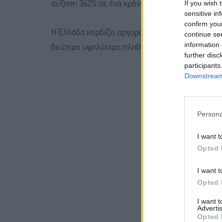
If you wish 
αύξηση 362% σε ένα χρόνο.
sensitive in
confirm you
Η Ελλάδα κερδίζει αργυρό μετάλλιο ακρίβειας σ
continue se
information 
δεύτερο υψηλότερο πληθωρισμό τροφίμων στη
further disc
participants
Downstream 
Persona
I want t
Opted 
I want t
Opted 
I want 
Advertis
Opted 