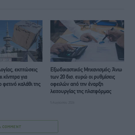
ογίας, εκπτώσεις
Eξωδικαστικός Μηχανισμός: Άνω
ι κίνητρα για
των 20 δισ. ευρώ οι ρυθμίσεις
 φετινό καλάθι της
οφειλών από την έναρξη
λειτουργίας της πλατφόρμας
5 Αυγούστου, 2026
A COMMENT