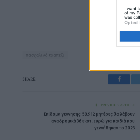
I want t
of my P
was col
Opted 
πασχαλινό τραπέζι
Faceboo
SHARE.
PREVIOUS ARTICLE
Επίδομα γέννησης: 58.912 μητέρες θα λάβουν
αναδρομικά 36 εκατ. ευρώ για παιδιά που
γεννήθηκαν το 2023