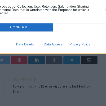
o opt-out of Collection, Use, Retention, Sale, and/or Sharing
ersonal Data that Is Unrelated with the Purposes for which it
lected.
In
CONFIRM
Data Deletion
Data Access
Privacy Policy
k
Twitter
Pinterest
LinkedIn
Tumblr
Telegram
Email
NEXT ARTICLE
Το «χτύπημα» της ΕΕ στον γίγαντα της fast fashion
Shein