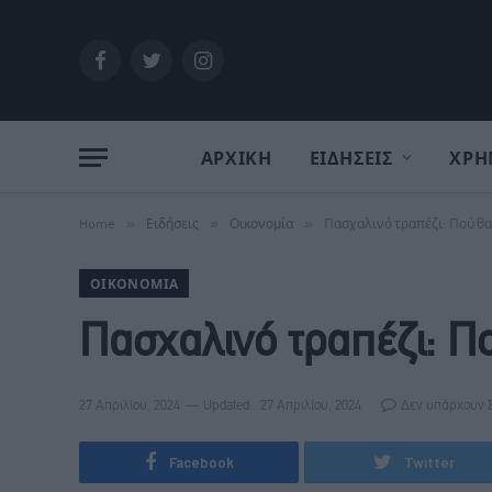
Facebook
Twitter
Instagram
ΑΡΧΙΚΗ
ΕΙΔΗΣΕΙΣ
ΧΡΗ
Home
»
Ειδήσεις
»
Οικονομία
»
Πασχαλινό τραπέζι: Πού θα
ΟΙΚΟΝΟΜΊΑ
Πασχαλινό τραπέζι: Π
27 Απριλίου, 2024
Updated:
27 Απριλίου, 2024
Δεν υπάρχουν 
Facebook
Twitter