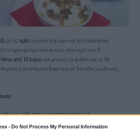
ζι
με τις
τιμές
να είναι στα ύψη και στα πασχαλινά
ότι το αρνί φεύγει από αυτούς στην τιμή των
7
πάνω από 10 ευρώ
και μπορεί να φτάσει και τα
16
νατιμήσεις το επόμενο διάστημα σε δεκάδες κωδικούς
κακάο
καθώς το ράλι στην χρηματιστηριακή τιμή
ι ακριβότερο και από τον χαλκό!
Ειδικότερα, η τιμή του
ess -
Do Not Process My Personal Information
 πάνω από τις 10.000 λίρες ο τόνος καταγράφοντας