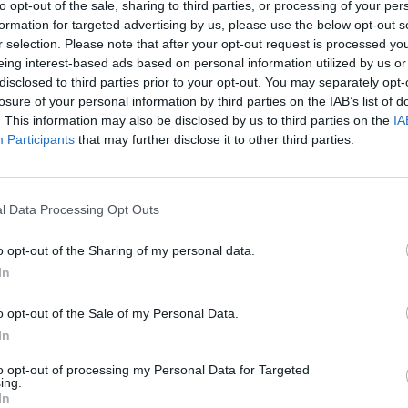
to opt-out of the sale, sharing to third parties, or processing of your per
formation for targeted advertising by us, please use the below opt-out s
r selection. Please note that after your opt-out request is processed y
τα
τρόφιμα
πίσω από τη Μάλτα καθώς έχει τον
eing interest-based ads based on personal information utilized by us or
disclosed to third parties prior to your opt-out. You may separately opt-
ν Ευρωπαϊκή Ένωση.
losure of your personal information by third parties on the IAB’s list of
. This information may also be disclosed by us to third parties on the
IA
Participants
that may further disclose it to other third parties.
l Data Processing Opt Outs
o opt-out of the Sharing of my personal data.
In
o opt-out of the Sale of my Personal Data.
In
to opt-out of processing my Personal Data for Targeted
ing.
In