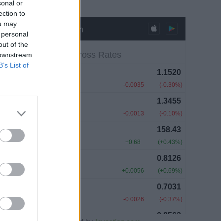
sonal or
ection to
ou may
 personal
out of the
 downstream
B’s List of