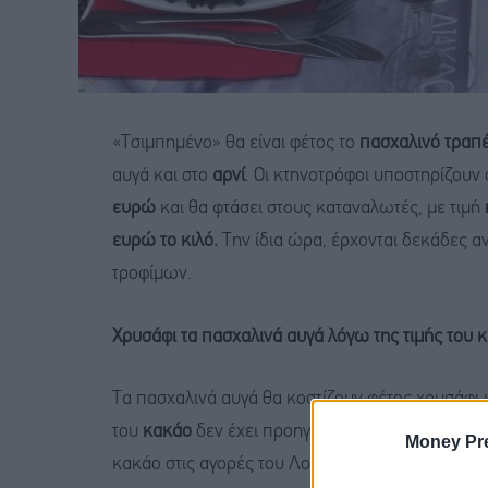
«Τσιμπημένο» θα είναι φέτος το
πασχαλινό τραπέ
αυγά και στο
αρνί
. Οι κτηνοτρόφοι υποστηρίζουν 
ευρώ
και θα φτάσει στους καταναλωτές, με τιμή
ευρώ το κιλό.
Την ίδια ώρα, έρχονται δεκάδες α
τροφίμων.
Χρυσάφι τα πασχαλινά αυγά λόγω της τιμής του 
Τα πασχαλινά αυγά θα κοστίζουν φέτος χρυσάφι 
του
κακάο
δεν έχει προηγούμενο και πλέον είνα
Money Pr
κακάο στις αγορές του Λονδίνου έχει εκτοξευτεί