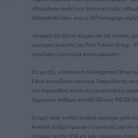
εβδομαδιαία άνοδό τους έπειτα από τρεις εβδομ
εβδομαδιαία βάση, ενώ το WTI κατέγραψε κέρδη
«Η αγορά δεν βλέπει κλιμάκωση της έντασης με
ανώτερος αναλυτής της Price Futures Group. «
προεξοφλεί μια πορεία αποκλιμάκωσης».
Στο μεταξύ, η Petroleum Development Oman ανακ
Fahal συνεχίζονται κανονικά, διαψεύδοντας αν
που σημειώθηκε κοντά στις εγκαταστάσεις πρόσ
τερματικού σταθμού από 800.000 έως 900.000 β
Οι τιμές είχαν κινηθεί ανοδικά νωρίτερα μέσα 
Ανατολή αναζωπύρωσαν τις ανησυχίες για την πρ
πολέμου μεταξύ ΗΠΑ και Ιράν παρέμεναν στάσιμ