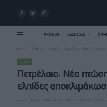
Facebook
Twitter
Instagram
ΑΡΧΙΚΗ
ΕΙΔΗΣΕΙΣ
ΧΡΗ
Home
»
Ειδήσεις
»
Αγορά
»
Πετρέλαιο: Νέα πτώση άνω του 
ΑΓΟΡΆ
Πετρέλαιο: Νέα πτώση
ελπίδες αποκλιμάκωσ
6 Ιουνίου, 2026
Updated:
6 Ιουνίου, 2026
Δεν υπάρχουν Σχόλια