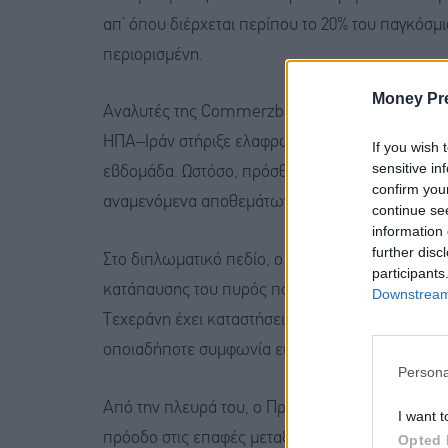
απ’ όπου διέρχεται περίπου το 20% του παγκόσμι
περιορισμένη.
Money Pr
Αναλυτές της Commerzbank σημείωσαν ότι η απ
ΗΠΑ–Ιράν στήριξε ελαφρώς τις τιμές του Brent 
If you wish 
sensitive in
εβδομάδα. Ωστόσο, πρόσθεσαν ότι η άνοδος πα
confirm you
αναμενόμενα αποθεμάτων, της ανακατεύθυνσης 
continue se
information 
further disc
Στο διπλωματικό πεδίο, ο ηγέτης της Χεζμπολά
participants
κατάπαυσης του πυρός που προωθούν οι Ηνωμένε
Downstream 
Τεχεράνη έχει καταστήσει σαφές ότι η επίτευξη 
οποιαδήποτε συμφωνία ειρήνης με την Ουάσιγκτ
Persona
Από την πλευρά του, ο Πρόεδρος των Ηνωμένων
I want t
πρόοδο στις επαφές μεταξύ Ισραήλ και Λιβάνου, 
Opted 