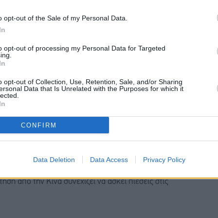
o opt-out of the Sale of my Personal Data.
In
ται από ένα περίπλοκο πλέγμα αντικρουόμενων
to opt-out of processing my Personal Data for Targeted
της IG, Τόνι Σάικαμορ.
ing.
In
, Χάιθαμ Αλ Γκάις, επανέλαβε ότι ο οργανισμός
o opt-out of Collection, Use, Retention, Sale, and/or Sharing
ersonal Data that Is Unrelated with the Purposes for which it
η της παγκόσμιας ζήτησης πετρελαίου κατά 1,2 εκατ.
lected.
In
η Μέση Ανατολή και το κλείσιμο των Στενών του
CONFIRM
ήσει στο χαμηλότερο επίπεδο των τελευταίων έξι
Data Deletion
Data Access
Privacy Policy
ού αποκλεισμού, σύμφωνα με στοιχεία
ση από την Κίνα συνεχίζει να ασκεί πιέσεις στις