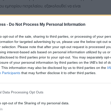
ου εμπορίου πετρελαίου, εξακολουθεί να είναι
ess -
Do Not Process My Personal Information
ογοήτευση από την έλλειψη προόδου στις συνομιλίες
και του ευρωπαϊκού φυσικού αερίου αυτή την
to opt-out of the sale, sharing to third parties, or processing of your per
formation for targeted advertising by us, please use the below opt-out s
ραμένει περιορισμένη λόγω των υψηλότερων από τα
r selection. Please note that after your opt-out request is processed y
εξαγωγών και της υποχώρησης της ζήτησης.
eing interest-based ads based on personal information utilized by us or
disclosed to third parties prior to your opt-out. You may separately opt-
losure of your personal information by third parties on the IAB’s list of
χ Ναΐμ Κάσεμ απέρριψε την Πέμπτη τη συμφωνία
. This information may also be disclosed by us to third parties on the
IA
ς Πολιτείες μεταξύ Ισραήλ και Λιβάνου. Η
Participants
that may further disclose it to other third parties.
εκεχειρίας στον Λίβανο αποτελεί προϋπόθεση για
ον.
l Data Processing Opt Outs
 Πολιτειών Ντόναλντ Τραμπ δήλωσε ότι διαπιστώνει
o opt-out of the Sharing of my personal data.
προσθέτοντας ότι ο Λίβανος «αξίζει να ζήσει σε
In