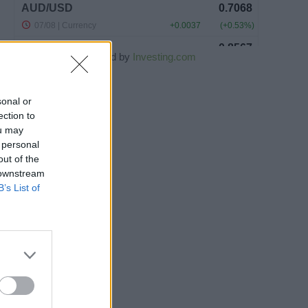
Powered by
Investing.com
sonal or
ection to
ou may
 personal
out of the
 downstream
B’s List of