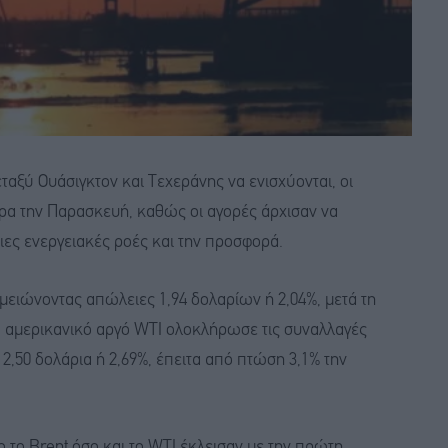
ταξύ Ουάσιγκτον και Τεχεράνης να ενισχύονται, οι
ερα την Παρασκευή, καθώς οι αγορές άρχισαν να
ιες ενεργειακές ροές και την προσφορά.
σημειώνοντας απώλειες 1,94 δολαρίων ή 2,04%, μετά τη
ο αμερικανικό αργό WTI ολοκλήρωσε τις συναλλαγές
2,50 δολάρια ή 2,69%, έπειτα από πτώση 3,1% την
το Brent όσο και το WTI έκλεισαν με την πρώτη