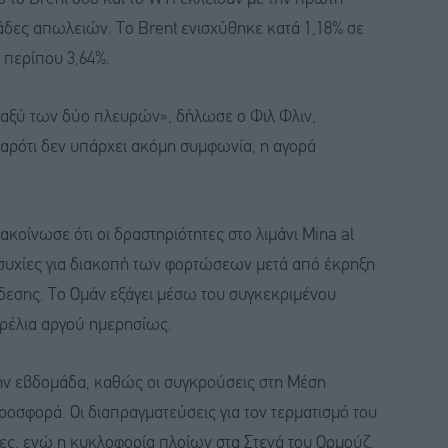
άδες απωλειών. Το Brent ενισχύθηκε κατά 1,18% σε
 περίπου 3,64%.
ταξύ των δύο πλευρών», δήλωσε ο Φιλ Φλιν,
Παρότι δεν υπάρχει ακόμη συμφωνία, η αγορά
οίνωσε ότι οι δραστηριότητες στο λιμάνι Mina al
ησυχίες για διακοπή των φορτώσεων μετά από έκρηξη
δεσης. Το Ομάν εξάγει μέσω του συγκεκριμένου
αρέλια αργού ημερησίως.
στην εβδομάδα, καθώς οι συγκρούσεις στη Μέση
οσφορά. Οι διαπραγματεύσεις για τον τερματισμό του
ες, ενώ η κυκλοφορία πλοίων στα Στενά του Ορμούζ,