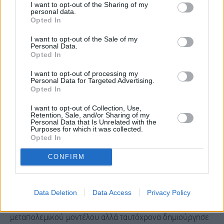
I want to opt-out of the Sharing of my
personal data.
Υψηλός πληθωρισμός Επιστροφή πληθωρισμού
Opted In
I want to opt-out of the Sale of my
Νέες τεχνολογίες πληροφορικής Τεχνητή νοημοσύνη
Personal Data.
Opted In
Κοινωνικές αναταράξεις Πολιτική πόλωση
I want to opt-out of processing my
Personal Data for Targeted Advertising.
Opted In
Μετάβαση σε νέο μοντέλο ανάπτυξης Μετάβαση σε νέο
I want to opt-out of Collection, Use,
μοντέλο ανάπτυξης
Retention, Sale, and/or Sharing of my
Personal Data that Is Unrelated with the
Purposes for which it was collected.
Opted In
Ο πληθωρισμός δεν αποτελεί απλώς ένα
CONFIRM
μακροοικονομικό πρόβλημα. Στις αρχές ενός
οικονομικού μεγακύκλου λειτουργεί ως μηχανισμός
μετάβασης από το παλιό στο νέο οικονομικό καθεστώς.
Data Deletion
Data Access
Privacy Policy
Στη δεκαετία του 1970 κατέστρεψε τις ισορροπίες του
μεταπολεμικού μοντέλου αλλά ταυτόχρονα δημιούργησε