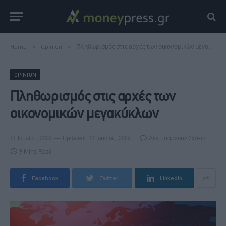
Home
»
Opinion
»
Πληθωρισμός στις αρχές των οικονομικών μεγακύκλων
OPINION
Πληθωρισμός στις αρχές των
οικονομικών μεγακύκλων
11 Ιουνίου, 2026
Updated:
11 Ιουνίου, 2026
Δεν υπάρχουν Σχόλια
9 Mins Read
Facebook
Twitter
LinkedIn