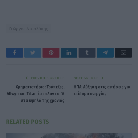
Γιώργος Ατσαλάκης
Facebook
Twitter
Pinterest
LinkedIn
Tumblr
Telegram
Emai
PREVIOUS ARTICLE
NEXT ARTICLE
Χρηματιστήριο: Τράπεζες,
ΗΠΑ: Αύξηση στις αιτήσεις για
Allwyn και Titan έστειλαν το ΓΔ
επίδομα ανεργίας
στα υψηλά της χρονιάς
RELATED
POSTS