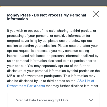
Ομοιότητες των δύο μεταβάσεων: Παρά τις διαφορετικές
Money Press -
Do Not Process My Personal
τεχνολογικές συνθήκες, οι ομοιότητες είναι
Information
αξιοσημείωτες:
If you wish to opt-out of the sale, sharing to third parties, or
processing of your personal or sensitive information for
Σύγκριση μεγακύκλων της οικονομίας
targeted advertising by us, please use the below opt-out
section to confirm your selection. Please note that after your
Μεγάκυκλος 1968-2024 Μεγάκυκλος 2024-2080
opt-out request is processed you may continue seeing
interest-based ads based on personal information utilized by
us or personal information disclosed to third parties prior to
Πόλεμος Βιετνάμ Πόλεμος Ουκρανίας
your opt-out. You may separately opt-out of the further
disclosure of your personal information by third parties on the
IAB’s list of downstream participants. This information may
Πετρελαϊκή κρίση Ενεργειακή κρίση
also be disclosed by us to third parties on the
IAB’s List of
Downstream Participants
that may further disclose it to other
third parties.
Κατάρρευση Bretton Woods Αμφισβήτηση
παγκοσμιοποίησης
Personal Data Processing Opt Outs