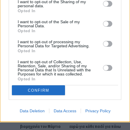
I want to opt-out of the Sharing of my
personal data.
Opted In
I want to opt-out of the Sale of my
Personal Data.
Opted In
I want to opt-out of processing my
Personal Data for Targeted Advertising.
Opted In
featured
πληθωρισμός
I want to opt-out of Collection, Use,
Retention, Sale, and/or Sharing of my
Personal Data that Is Unrelated with the
Purposes for which it was collected.
Opted In
Facebook
Twitter
Pinterest
LinkedIn
Tumblr
Telegram
Emai
CONFIRM
PREVIOUS ARTICLE
NEXT ARTICLE
Data Deletion
Data Access
Privacy Policy
ΕΛΣΤΑΤ: Αύξηση 27,4% στον
Θ. Κοντογεώργης: Τον Ιούνιο η
κύκλο εργασιών στη
καταβολή επιδόματος 150
βιομηχανία τον Μάρτιο
ευρώ για κάθε παιδί για πάνω