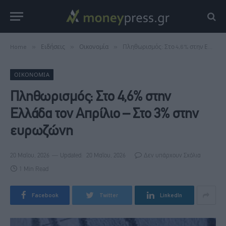
Home
»
Ειδήσεις
»
Οικονομία
»
Πληθωρισμός: Στο 4,6% στην Ελλάδα τον Απρίλιο – Στο 3% στην ευρωζώνη
ΟΙΚΟΝΟΜΊΑ
Πληθωρισμός: Στο 4,6% στην
Ελλάδα τον Απρίλιο – Στο 3% στην
ευρωζώνη
20 Μαΐου, 2026
Updated:
20 Μαΐου, 2026
Δεν υπάρχουν Σχόλια
1 Min Read
Facebook
Twitter
LinkedIn