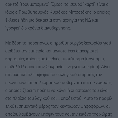
αρκετά "τραυματισμένο". Όμως, το ισχυρό "χαρτί" είναι ο
ίδιος ο Πρωθυπουργός Κυριάκος Μητσοτάκης, ο οποίος
έκλεισε ήδη μια δεκαετία στην αρχηγία της ΝΔ και
"γράφει" 6,5 χρόνια διακυβέρνησης.
Με βάση τα παραπάνω, ο πρωθυπουργός ξεχωρίζει γιατί
διαθέτει την εμπειρία και μάλιστα έχει διαχειριστεί
κορυφαίες κρίσεις με διεθνές αποτύπωμα (πανδημία,
εισβολή Ρωσίας στην Ουκρανία, ενεργειακή κρίση). Δίνει
στη σχετική πλειοψηφία του εκλογικού σώματος την
εικόνα ενός αποτελεσματικού κυβερνήτη και τεχνοκράτη,
ο οποίος ξέρει τι πρέπει να κάνει ή οι αστοχίες του είναι
στο πλαίσιο του λογικού και... αποδεκτού. Αυτό το προφίλ
ελκύει σημαντικό μέρος των κεντρώων ψηφοφόρων, οι
οποίοι, λαμβάνουν υπόψιν τους και την εικόνα της χώρας