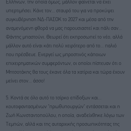
Ελλήνων, την οποία όμως, μάλλον φαίνεται να έχει
υπερτιμήσει. Κάνε τον... σταυρό του για να προκύψει
συγκυβέρνηση ΝΔ-ΠΑΣΟΚ το 2027 και μέσα από την
αναμενόμενη φθορά να μας παρουσιαστεί και πάλι σαν...
Φάντης μπαστούνι. Θεωρεί ότι εκπροσωπεί το νέο, αλλά
μάλλον αυτό είναι κάτι πολύ χειρότερο από το... παλιό
που πρέσβευε. Ενεργεί ως μπροστινός κάποιων
επιχειρηματικών συμφερόντων, οι οποίοι πίστευαν ότι ο
Μητσοτάκης θα τους έκανε όλα τα χατίρια και τώρα έχουν
μείνει στον... άσσο!
5. Κοντά σε όλο αυτό το τσίρκο επίδοξων και...
κουτοφαντασμένων "πρωθυπουργών" εντάσσεται και η
Ζωή Κωνσταντοπούλου, η οποία, αναδείχθηκε λόγω των
Τεμπών, αλλά και της αυταρχικής προσωπικότητας της