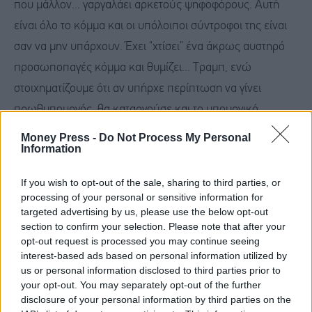
που μάλλον... γαργαλάει αρκετούς ψηφοφόρους. Αυτή
είναι όλο το κόμμα και οι υπόλοιποι σύντροφοι της είναι
σαν να μην υπάρχουν. Έχει "χτίσει" ένα άκρως αυστηρό
προσωποπαγές κόμμα και θυμίζει... Τραμπ, ενώ
στοιχηματίζουμε ότι αν υπήρχε περίπτωση να γίνει
πρωθυπουργός, θα καταργούσε και το υπουργικό
συμβούλιο! Διαθέτει στελέχη που κινούνται μεταξύ
Money Press -
Do Not Process My Personal
Information
γραφικότητας και γελοιότητας, ενώ δεν τίθεται θέμα
συγκρότησης συμμαχίας με άλλο κόμμα, καθώς μετά τη
If you wish to opt-out of the sale, sharing to third parties, or
Ζωή υπάρχει το... χάος!
processing of your personal or sensitive information for
targeted advertising by us, please use the below opt-out
section to confirm your selection. Please note that after your
6. Ανάλογη περίπτωση με την Κωνσταντοπούλου
opt-out request is processed you may continue seeing
αποτελεί ο Κυριάκος Βελόπουλος, ο οποίος δεν μπορεί
interest-based ads based on personal information utilized by
us or personal information disclosed to third parties prior to
να έχει κάποια σοβαρή δυναμική, καθώς το ακροατήριο
your opt-out. You may separately opt-out of the further
του περιορίζεται σε πρώην ψηφοφόρους του Καμμένου
disclosure of your personal information by third parties on the