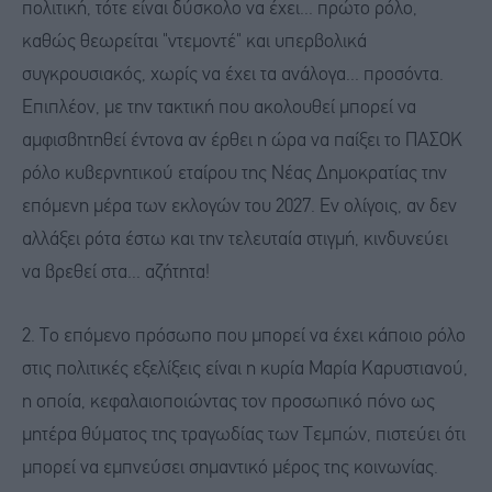
πολιτική, τότε είναι δύσκολο να έχει... πρώτο ρόλο,
καθώς θεωρείται "ντεμοντέ" και υπερβολικά
συγκρουσιακός, χωρίς να έχει τα ανάλογα... προσόντα.
Επιπλέον, με την τακτική που ακολουθεί μπορεί να
αμφισβητηθεί έντονα αν έρθει η ώρα να παίξει το ΠΑΣΟΚ
ρόλο κυβερνητικού εταίρου της Νέας Δημοκρατίας την
επόμενη μέρα των εκλογών του 2027. Εν ολίγοις, αν δεν
αλλάξει ρότα έστω και την τελευταία στιγμή, κινδυνεύει
να βρεθεί στα... αζήτητα!
2. Το επόμενο πρόσωπο που μπορεί να έχει κάποιο ρόλο
στις πολιτικές εξελίξεις είναι η κυρία Μαρία Καρυστιανού,
η οποία, κεφαλαιοποιώντας τον προσωπικό πόνο ως
μητέρα θύματος της τραγωδίας των Τεμπών, πιστεύει ότι
μπορεί να εμπνεύσει σημαντικό μέρος της κοινωνίας.