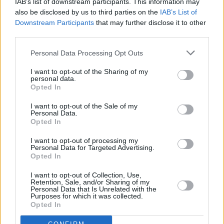
IAB’s list of downstream participants. This information may
και σε συνωμοσιολόγους ή... συνωμοσιολάγνους, που
also be disclosed by us to third parties on the
IAB’s List of
διαθέτουν... τσαμπουκά και... άφθονη νεοελληνική
Downstream Participants
that may further disclose it to other
third parties.
ψευτομαγκιά! Στοχεύει σε... παλαβούς και
αγανακτισμένους, καθώς πάνω απ΄ όλα προέχει η
Personal Data Processing Opt Outs
διατήρηση του "μαγαζιού" του, μέσω του οποίου προωθεί
I want to opt-out of the Sharing of my
και τα προϊόντα του. Από πλευράς αξιοπιστίας δεν τίθεται
personal data.
Opted In
θέμα και δείχνει να έχει πιάσει τον σφυγμό μέρους του
I want to opt-out of the Sale of my
εκλογικού σώματος κυρίως από τη Βόρεια Ελλάδα, όπου
Personal Data.
Opted In
λόγω ΠΑΟΚ και Ιβάν Σαββίδη, υπάρχει μια σχετική...
αδυναμία στον σφαγέα Πούτιν!
I want to opt-out of processing my
Personal Data for Targeted Advertising.
Opted In
7. Εκτός των παραπάνω υπάρχουν ο Κασσελάκης του
I want to opt-out of Collection, Use,
Retention, Sale, and/or Sharing of my
Κινήματος Δημοκρατίας, η Λατινοπούλου της Φωνής
Personal Data that Is Unrelated with the
Purposes for which it was collected.
Λογικής, ο Χαρίτσης της Νέας Αριστεράς και ο...
Opted In
εκστασιασμένος Βαρουφάκης του ΜεΡΑ 25, οι οποίοι