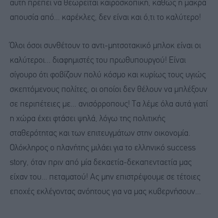
αυτή πρέπει να θεωρείται καιροσκοπική, καθώς η μακρά
απουσία από... καρέκλες, δεν είναι και ό,τι το καλύτερο!
Όλοι όσοι συνθέτουν το αντι-μητσοτακικό μπλοκ είναι οι
καλύτεροι... διαφημιστές του πρωθυπουργού! Είναι
σίγουρο ότι φοβίζουν πολύ κόσμο και κυρίως τους υγιώς
σκεπτόμενους πολίτες, οι οποίοι δεν θέλουν να μπλέξουν
σε περιπέτειες με... ανισόρροπους! Τα λέμε όλα αυτά γιατί
η χώρα έχει φτάσει ψηλά, λόγω της πολιτικής
σταθερότητας και των επιτευγμάτων στην οικονομία.
Ολόκληρος ο πλανήτης μιλάει για το ελληνικό success
story, όταν πριν από μία δεκαετία-δεκαπενταετία μας
είχαν του... πεταματού! Ας μην επιστρέψουμε σε τέτοιες
εποχές εκλέγοντας ανόητους για να μας κυβερνήσουν...