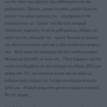
ως την τέχνη του εφικτού, του ορθολογικού και του
ρεαλιστικού. Πάντως, μπορεί να κάνει μεγάλη ζημιά σε
αυτούς που μέχρι πρότινος την... περιέφεραν ή την
επικαλούνταν ως "προϊόν" που θα τους απέφερε
πολιτικούς καρπούς. Είναι δε μαθηματικώς βέβαιο, ότι
αυτοί που της σήκωσαν τον... αμανέ, θα είναι οι πρώτοι
που θα τη χτυπήσουν γιατί και οι ίδιοι αναζητούν ψήφους
στα... θολά νερά του λαϊκισμού και του τυχοδιωκτισμού.
Μπορεί να εξελιχθεί σε έναν νέο... Πάνο Καμμένο, για τον
οποίο υπενθυμίζεται ότι στις εκλογές του Μαίου 2012 είχε
φτάσει στο 11%, στη συνέχεια έπεσε στο 4% αλλά ως
κυβερνητικός εταίρος του Τσίπρα και σήμερα αποτελεί
απλά μια... θλιβερή ανάμνηση για τον σύγχρονο πολιτικό
βίο της χώρας.