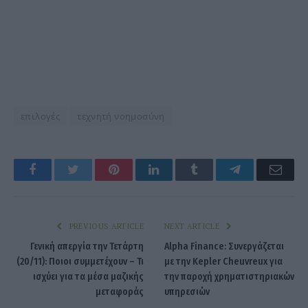
επιλογές
τεχνητή νοημοσύνη
Facebook
Twitter
Pinterest
LinkedIn
Tumblr
Telegram
Emai
PREVIOUS ARTICLE
NEXT ARTICLE
Γενική απεργία την Τετάρτη
Alpha Finance: Συνεργάζεται
(20/11): Ποιοι συμμετέχουν – Τι
με την Kepler Cheuvreux για
ισχύει για τα μέσα μαζικής
την παροχή χρηματιστηριακών
μεταφοράς
υπηρεσιών