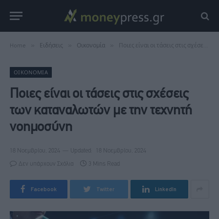
Home
»
Ειδήσεις
»
Οικονομία
»
Ποιες είναι οι τάσεις στις σχέσεις των καταναλωτών με την τεχνητή νοημοσύνη
ΟΙΚΟΝΟΜΊΑ
Ποιες είναι οι τάσεις στις σχέσεις
των καταναλωτών με την τεχνητή
νοημοσύνη
18 Νοεμβρίου, 2024
Updated:
18 Νοεμβρίου, 2024
Δεν υπάρχουν Σχόλια
3 Mins Read
Facebook
Twitter
LinkedIn