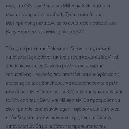
τους –το 43% των Gen Z και Μillennials θεωρεί ότι η
τεχνητή νοημοσύνη αναβαθμίζει το επίπεδο της
εξυπηρέτησης πελατών, με το αντίστοιχο ποσοστό των
Baby Boomers να αγγίζει μόλις το 32%.
Τέλος, η έρευνα της Salesforce δείχνει πως πολλοί
καταναλωτές αισθάνονται ένα μείγμα καχυποψίας (44%)
και περιέργειας (41%) για το μέλλον της τεχνητής
νοημοσύνης – γεγονός που αποτελεί μια ευκαιρία για τις
εταιρείες να τους βοηθήσουν να κατανοήσουν τα οφέλη
των ΑΙ agents. Ειδικότερα, το 30% των καταναλωτών (και
το 37% από τους GenZ και Millennials) θα προτιμούσε να
εξυπηρετηθεί από έναν ΑΙ agent, εφόσον αυτό θα έκανε
τη διαδικασία των αγορών ταχύτερη, ενώ το 1⁄4 των
καταναλωτών θα μοιραζόταν τις προσωπικές του