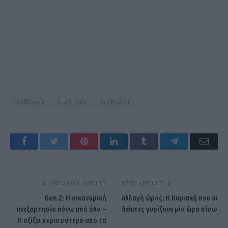
αυξήσεις
επιλογές
μισθωτοί
Facebook
Twitter
Pinterest
LinkedIn
Tumblr
Telegram
Emai
PREVIOUS ARTICLE
NEXT ARTICLE
Gen Z: Η οικονομική
Αλλαγή ώρας: Η Κυριακή που οι
ανεξαρτησία πάνω από όλα –
δείκτες γυρίζουν μία ώρα πίσω
Τι αξίζει περισσότερο από τα