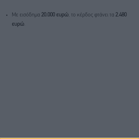
Με εισόδημα
20.000 ευρώ
, το κέρδος φτάνει τα
2.480
ευρώ
.