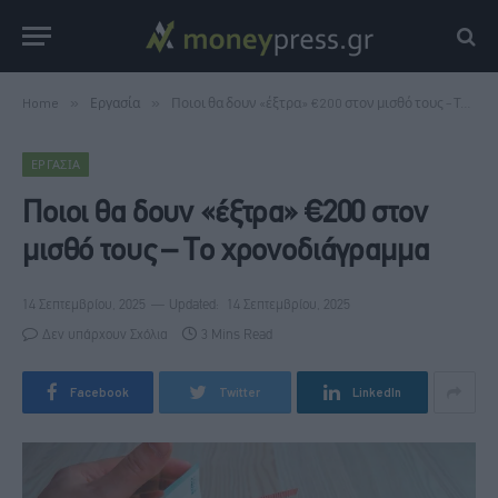
Home
»
Εργασία
»
Ποιοι θα δουν «έξτρα» €200 στον μισθό τους – Το χρονοδιάγραμμα
ΕΡΓΑΣΊΑ
Ποιοι θα δουν «έξτρα» €200 στον
μισθό τους – Το χρονοδιάγραμμα
14 Σεπτεμβρίου, 2025
Updated:
14 Σεπτεμβρίου, 2025
Δεν υπάρχουν Σχόλια
3 Mins Read
Facebook
Twitter
LinkedIn