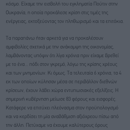
κόσμο. Είχαμε την εισβολή του εγκληματία Πούτιν στην
Ουκρανία, η οποία προκάλεσε κρίση στις τιμές της
ενέργειας, εκτοξεύοντας τον πληθωρισμό και τα επιτόκια.
Τα παραπάνω ήταν αρκετά για να προκαλέσουν
αμφιβολίες σχετικά με την ανάκαμψη της οικονομίας,
λαμβάνοντας υπόψιν ότι λίγα χρόνια πριν είχαμε βρεθεί
με το ένα... πόδι στον γκρεμό, λόγω της κρίσης χρέους
και των μνημονίων. Κι όμως. Τα τελευταία 6 χρόνια, τα 4
εκ των οποίων κύλησαν μέσα σε περιβάλλον διεθνών
κρίσεων, έχουν λάβει χώρα εντυπωσιακές εξελίξεις. Η
σημερινή κυβέρνηση μείωσε 83 φόρους και εισφορές.
Κατάφερε να επιτύχει πλεόνασμα στον προϋπολογισμό
και να κερδίσει τη μία αναβάθμιση αξιόχρεου πίσω από
την άλλη. Πετύχαμε να έχουμε καλύτερους όρους