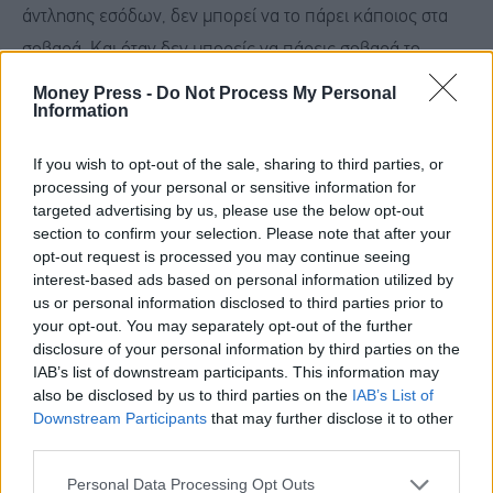
άντλησης εσόδων, δεν μπορεί να το πάρει κάποιος στα
σοβαρά. Και όταν δεν μπορείς να πάρεις σοβαρά το
κόμμα, τότε δεν μπορείς να πάρεις στα σοβαρά τον
Money Press -
Do Not Process My Personal
Information
αρχηγό και τα στελέχη του, με κάποιες πολύ
περιορισμένες εξαιρέσεις...
If you wish to opt-out of the sale, sharing to third parties, or
processing of your personal or sensitive information for
targeted advertising by us, please use the below opt-out
section to confirm your selection. Please note that after your
opt-out request is processed you may continue seeing
interest-based ads based on personal information utilized by
us or personal information disclosed to third parties prior to
your opt-out. You may separately opt-out of the further
disclosure of your personal information by third parties on the
IAB’s list of downstream participants. This information may
also be disclosed by us to third parties on the
IAB’s List of
Downstream Participants
that may further disclose it to other
third parties.
Personal Data Processing Opt Outs