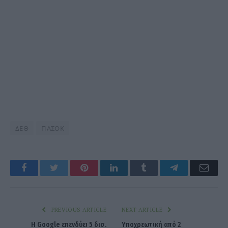
ΔΕΘ
ΠΑΣΟΚ
Facebook
Twitter
Pinterest
LinkedIn
Tumblr
Telegram
Emai
PREVIOUS ARTICLE
NEXT ARTICLE
Η Google επενδύει 5 δισ.
Υποχρεωτική από 2