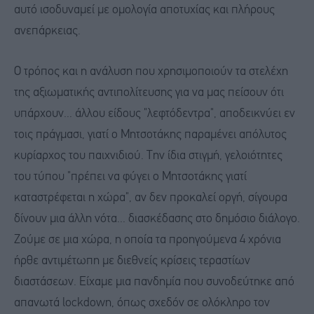
αυτό ισοδυναμεί με ομολογία αποτυχίας και πλήρους
ανεπάρκειας.
Ο τρόπος και η ανάλυση που χρησιμοποιούν τα στελέχη
της αξιωματικής αντιπολίτευσης για να μας πείσουν ότι
υπάρχουν... άλλου είδους "λεφτόδεντρα", αποδεικνύει εν
τοις πράγμασι, γιατί ο Μητσοτάκης παραμένει απόλυτος
κυρίαρχος του παιχνιδιού. Την ίδια στιγμή, γελοιότητες
του τύπου "πρέπει να φύγει ο Μητσοτάκης γιατί
καταστρέφεται η χώρα", αν δεν προκαλεί οργή, σίγουρα
δίνουν μια άλλη νότα... διασκέδασης στο δημόσιο διάλογο.
Ζούμε σε μια χώρα, η οποία τα προηγούμενα 4 χρόνια
ήρθε αντιμέτωπη με διεθνείς κρίσεις τεραστίων
διαστάσεων. Είχαμε μια πανδημία που συνοδεύτηκε από
απανωτά lockdown, όπως σχεδόν σε ολόκληρο τον