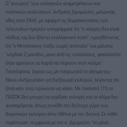
Ο "γκουρού" των εκλογικών αναμετρήσεων και
πολιτικών αναλύσεων, Ανδρέας Δρυμιώτης, μιλώντας
χθες στον ΣΚΑΪ, με αφορμή τις δημοσκοπήσεις των
τελευταίων ημερών υπογράμμισε ότι "ο κόσμος δεν είναι
ηλίθιος και δεν βλέπει εναλλακτική λύση", προσθέτοντας
ότι "ο Μητσοτάκης παίζει χωρίς αντίπαλο" και μάλιστα
"κέρδισε 2 μονάδες μόνο από τις υποσχέσεις, φανταστείτε
όταν αρχίσουν τα λεφτά να πέφτουν στον κόσμο".
Ταυτόχρονα, έκρινε ως μη πατριωτικό το αίτημα του
Νίκου Ανδρουλάκη για διεξαγωγή εκλογών, λέγοντας ότι
ζητά κάτι, ενώ πρόκειται να χάσει. Με ποσοστό 11% το
ΠΑΣΟΚ δεν μπορεί να κερδίσει εκλογές και το κλίμα δεν
αναστρέφεται, όπως συνέβη στο δεύτερο γύρο των
δημοτικών εκλογών στην Αθήνα με τον Δούκα. Σε κάθε
περίπτωση, σύμφωνα με τον κ. Δρυμιώτη, "το μόνο