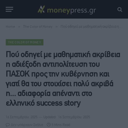
Home
»
Τhe Color of Money
»
Πού οδηγεί με μαθηματική ακρίβεια η αδιέξοδη αντιπολίτευση του ΠΑΣΟΚ προς την κυβέρνηση και γιατί θα του στοιχίσει πολύ ακριβά η... αδιαφορία απέναντι στο ελληνικό success story
ΤHE COLOR OF MONEY
Πού οδηγεί με μαθηματική ακρίβεια
η αδιέξοδη αντιπολίτευση του
ΠΑΣΟΚ προς την κυβέρνηση και
γιατί θα του στοιχίσει πολύ ακριβά
η... αδιαφορία απέναντι στο
ελληνικό success story
16 Σεπτεμβρίου, 2025
Updated:
16 Σεπτεμβρίου, 2025
Δεν υπάρχουν Σχόλια
5 Mins Read