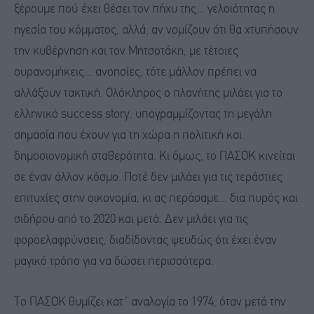
ξέρουμε πού έχει θέσει τον πήχυ της... γελοιότητας η
ηγεσία του κόμματος, αλλά, αν νομίζουν ότι θα χτυπήσουν
την κυβέρνηση και τον Μητσοτάκη, με τέτοιες
ουρανομήκεις... ανοησίες, τότε μάλλον πρέπει να
αλλάξουν τακτική. Ολόκληρος ο πλανήτης μιλάει για το
ελληνικό success story, υπογραμμίζοντας τη μεγάλη
σημασία που έχουν για τη χώρα η πολιτική και
δημοσιονομική σταθερότητα. Κι όμως, το ΠΑΣΟΚ κινείται
σε έναν άλλον κόσμο. Ποτέ δεν μιλάει για τις τεράστιες
επιτυχίες στην οικονομία, κι ας περάσαμε... δια πυρός και
σιδήρου από το 2020 και μετά. Δεν μιλάει για τις
φοροελαφρύνσεις, διαδίδοντας ψευδώς ότι έχει έναν
μαγικό τρόπο για να δώσει περισσότερα.
Το ΠΑΣΟΚ θυμίζει κατ΄ αναλογία το 1974, όταν μετά την