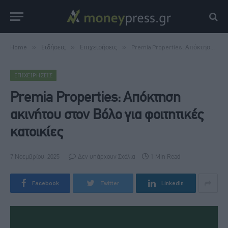
Home
»
Ειδήσεις
»
Επιχειρήσεις
»
Premia Properties: Απόκτηση ακινήτου στον Βόλο για φοιτητικές κατοικίες
ΕΠΙΧΕΙΡΉΣΕΙΣ
Premia Properties: Απόκτηση
ακινήτου στον Βόλο για φοιτητικές
κατοικίες
7 Νοεμβρίου, 2025
Δεν υπάρχουν Σχόλια
1 Min Read
Facebook
Twitter
LinkedIn