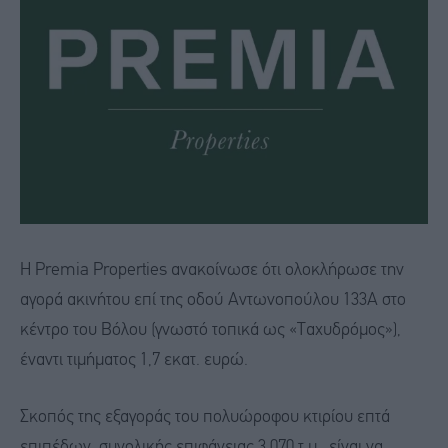
Η Premia Properties ανακοίνωσε ότι ολοκλήρωσε την
αγορά ακινήτου επί της οδού Αντωνοπούλου 133Α στο
κέντρο του Bόλου (γνωστό τοπικά ως «Ταχυδρόμος»),
έναντι τιμήματος 1,7 εκατ. ευρώ.
Σκοπός της εξαγοράς του πολυώροφου κτιρίου επτά
επιπέδων, συνολικής επιφάνειας 3.070 τ.μ., είναι να