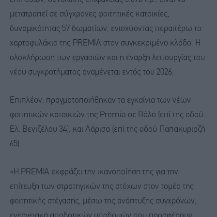
μετατραπεί σε σύγχρονες φοιτητικές κατοικίες,
δυναμικότητας 57 δωματίων, ενισχύοντας περαιτέρω το
χαρτοφυλάκιο της PREMIA στον συγκεκριμένο κλάδο. Η
ολοκλήρωση των εργασιών και η έναρξη λειτουργίας του
νέου συγκροτήματος αναμένεται εντός του 2026.
Επιπλέον, πραγματοποιήθηκαν τα εγκαίνια των νέων
φοιτητικών κατοικιών της Premia σε Βόλο (επί της οδού
Ελ. Βενιζέλου 34), και Λάρισα (επί της οδού Παπακυριαζή
65).
«Η PREMIA εκφράζει την ικανοποίηση της για την
επίτευξη των στρατηγικών της στόχων στον τομέα της
φοιτητικής στέγασης, μέσω της ανάπτυξης συγχρόνων,
ενεργειακά αποδοτικών υποδομών που προσφέρουν