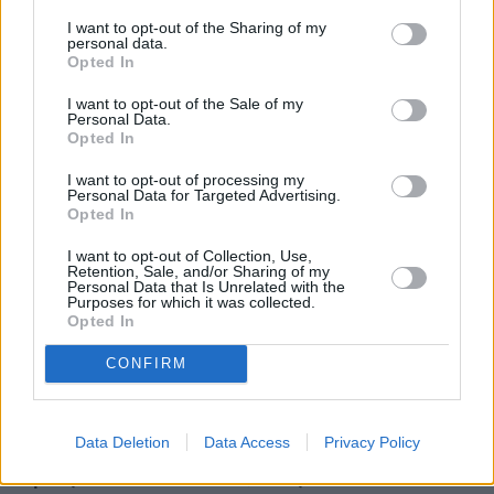
Όμιλος ΤΙΤΑΝ: H S&P Global
Υπουργός Ενέργειας ΗΠΑ:
I want to opt-out of the Sharing of my
Ratings βελτίωσε την
Αμερικανική χρηματοδότηση
personal data.
πιστοληπτική αξιολόγηση σε
για έργα LNG
Opted In
«ΒΒ+ με θετική προοπτική»
I want to opt-out of the Sale of my
Personal Data.
Opted In
RELATED
POSTS
I want to opt-out of processing my
Personal Data for Targeted Advertising.
Opted In
I want to opt-out of Collection, Use,
Retention, Sale, and/or Sharing of my
Personal Data that Is Unrelated with the
Purposes for which it was collected.
Opted In
CONFIRM
Data Deletion
Data Access
Privacy Policy
Ομιλος Qualco: Αποκτά το 50,1% της Multiverse και