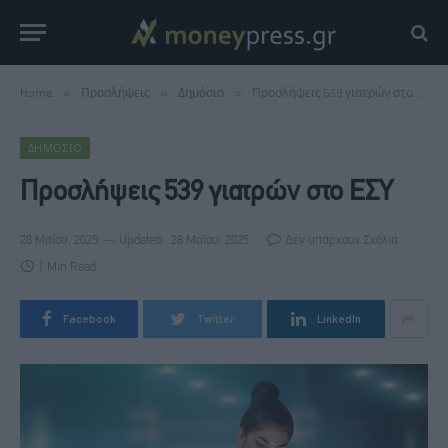
Home
»
Προσλήψεις
»
Δημόσιο
»
Προσλήψεις 539 γιατρών στο ΕΣΥ
ΔΗΜΌΣΙΟ
Προσλήψεις 539 γιατρών στο ΕΣΥ
28 Μαΐου, 2025
Updated:
28 Μαΐου, 2025
Δεν υπάρχουν Σχόλια
1 Min Read
Facebook
Twitter
LinkedIn