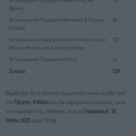
4η Υγειονομική Περιφέρεια Μακεδονίας και
107
Θράκης
5η Υγειονομική Περιφέρεια Θεσσαλίας & Στερεάς
56
Ελλάδος
6η Υγειονομική ΠεριφέρειαΠελοποννήσου, Ιονίων
127
Νήσων, Ηπείρου και Δυτικής Ελλάδας
7η Υγειονομική Περιφέρεια Κρήτης
64
Σύνολο
539
Θυμίζουμε ότι οι αιτήσεις συμμετοχής έχουν ανοίξει από
την
Πέμπτη, 8 Μαΐου
και θα παραμείνουν ανοικτές, μετά
την παράταση που δόθηκσε,
έως τη
Παρασκευή, 30
Μαΐου 2025
(ώρα 12:00).