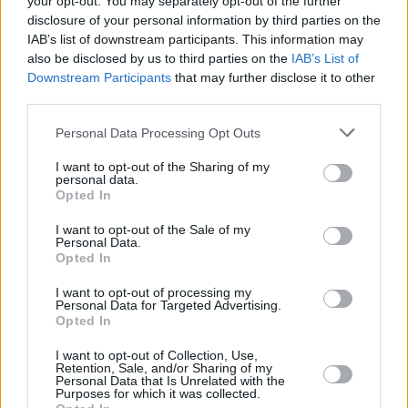
your opt-out. You may separately opt-out of the further
disclosure of your personal information by third parties on the
IAB’s list of downstream participants. This information may
also be disclosed by us to third parties on the
IAB’s List of
Downstream Participants
that may further disclose it to other
third parties.
Personal Data Processing Opt Outs
εργασία
προσλήψεις
I want to opt-out of the Sharing of my
personal data.
Opted In
Facebook
Twitter
Pinterest
LinkedIn
Tumblr
Telegram
Emai
I want to opt-out of the Sale of my
Personal Data.
Opted In
PREVIOUS ARTICLE
NEXT ARTICLE
I want to opt-out of processing my
Personal Data for Targeted Advertising.
Κοινωνικός τουρισμός 2025:
Υπουργικό συμβούλιο: Τα
Opted In
Βγήκαν τα αποτελέσματα –
θέματα που θα συζητηθούν
Δείτε εάν είστε δικαιούχος
I want to opt-out of Collection, Use,
Retention, Sale, and/or Sharing of my
Personal Data that Is Unrelated with the
Purposes for which it was collected.