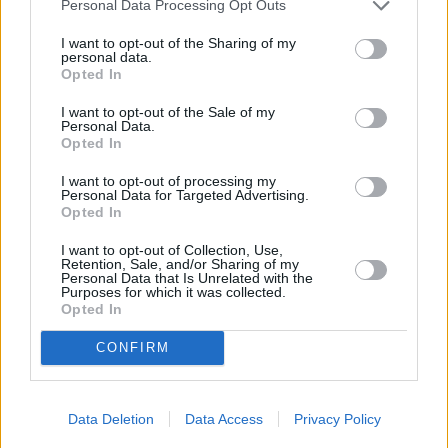
Personal Data Processing Opt Outs
PREVIOUS ARTICLE
NEXT ARTICLE
I want to opt-out of the Sharing of my
personal data.
Ο «χάρτης» των πληρωμών
Ξεκινούν οι πληρωμές του
Opted In
από e-ΕΦΚΑ και ΔΥΠΑ έως τις
ΟΠΕΚΕΠΕ – 240 εκατ. ευρώ
12 Σεπτεμβρίου
στους δικαιούχους
I want to opt-out of the Sale of my
Personal Data.
Opted In
RELATED
POSTS
I want to opt-out of processing my
Personal Data for Targeted Advertising.
Opted In
I want to opt-out of Collection, Use,
Retention, Sale, and/or Sharing of my
Personal Data that Is Unrelated with the
Purposes for which it was collected.
Opted In
CONFIRM
Data Deletion
Data Access
Privacy Policy