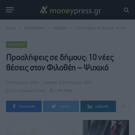
Home
»
Προσλήψεις
»
Δημόσιο
»
Προσλήψεις σε δήμους: 10 νέες θέσεις στον Φιλοθέη – Ψυχικό
ΔΗΜΌΣΙΟ
Προσλήψεις σε δήμους: 10 νέες
θέσεις στον Φιλοθέη – Ψυχικό
5 Σεπτεμβρίου, 2025
Updated:
5 Σεπτεμβρίου, 2025
Δεν υπάρχουν Σχόλια
1 Min Read
Facebook
Twitter
LinkedIn