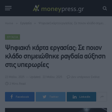
Home
»
Εργασία
»
Ψηφιακή κάρτα εργασίας: Σε ποιον κλάδο σημειώθηκε ραγδαία αύξηση στις υπερωρίες
ΕΡΓΑΣΊΑ
Ψηφιακή κάρτα εργασίας: Σε ποιον
κλάδο σημειώθηκε ραγδαία αύξηση
στις υπερωρίες
22 Μαΐου, 2025
Updated:
22 Μαΐου, 2025
Δεν υπάρχουν Σχόλια
2 Mins Read
Facebook
Twitter
LinkedIn