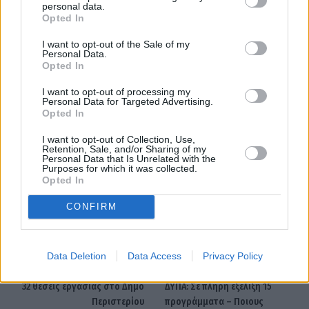
personal data.
Opted In
I want to opt-out of the Sale of my
Personal Data.
Opted In
I want to opt-out of processing my
Personal Data for Targeted Advertising.
Opted In
I want to opt-out of Collection, Use,
Retention, Sale, and/or Sharing of my
Ψηφιακή Κάρτα Εργασίας
Personal Data that Is Unrelated with the
Purposes for which it was collected.
Opted In
CONFIRM
Facebook
Twitter
Pinterest
LinkedIn
Tumblr
Telegram
Emai
Data Deletion
Data Access
Privacy Policy
PREVIOUS ARTICLE
NEXT ARTICLE
32 θέσεις εργασίας στο Δήμο
ΔΥΠΑ: Σε πλήρη εξέλιξη 15
Περιστερίου
προγράμματα – Ποιους