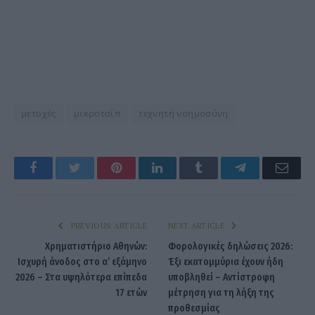
μετοχές
μικροτσίπ
τεχνητή νοημοσύνη
Facebook
Twitter
Pinterest
LinkedIn
Tumblr
Telegram
Emai
PREVIOUS ARTICLE
NEXT ARTICLE
Χρηματιστήριο Αθηνών:
Φορολογικές δηλώσεις 2026:
Ισχυρή άνοδος στο α’ εξάμηνο
Έξι εκατομμύρια έχουν ήδη
2026 – Στα υψηλότερα επίπεδα
υποβληθεί – Αντίστροφη
17 ετών
μέτρηση για τη λήξη της
προθεσμίας