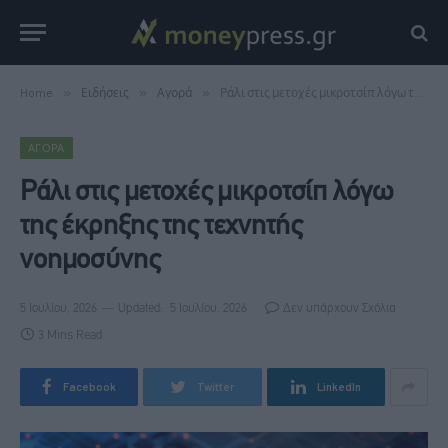
Home
»
Ειδήσεις
»
Αγορά
»
Ράλι στις μετοχές μικροτσίπ λόγω της έκρηξης της τεχνητής νοημοσύνης
ΑΓΟΡΆ
Ράλι στις μετοχές μικροτσίπ λόγω
της έκρηξης της τεχνητής
νοημοσύνης
5 Ιουλίου, 2026
Updated:
5 Ιουλίου, 2026
Δεν υπάρχουν Σχόλια
3 Mins Read
Facebook
Twitter
LinkedIn