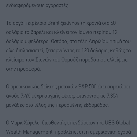
ενδιαφερόμενους αγοραστές.
Το αργό πετρέλαιο Brent ξεκίνησε τη χρονιά στα 60
δολάρια το βαρέλι και κλείνει τον Ιούνιο περίπου 12
δολάρια υψηλότερα. Ωστόσο, στα τέλη Απριλίου η τιμή του
είχε διπλασιαστεί, ξεπερνώντας τα 120 δολάρια, καθώς το
κλείσιμο των Στενών του Ορμούζ πυροδότησε ελλείψεις
στην προσφορά.
Ο αμερικανικός δείκτης μετοχών S&P 500 έχει σημειώσει
άνοδο 7,4% μέχρι στιγμής φέτος, φτάνοντας τις 7.354
μονάδες στο τέλος της περασμένης εβδομάδας.
Ο Μαρκ Χέφελε, διευθυντής επενδύσεων της UBS Global
Wealth Management, προβλέπει ότι η αμερικανική αγορά