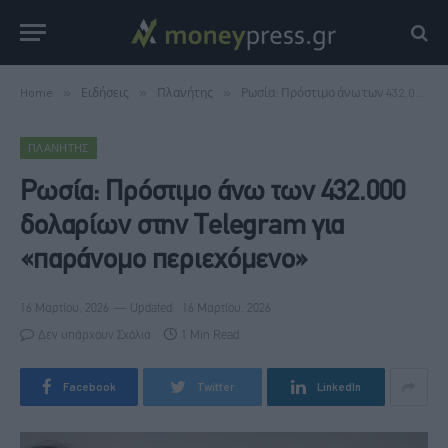
Home
»
Ειδήσεις
»
Πλανήτης
»
Ρωσία: Πρόστιμο άνω των 432.000 δολαρίων στην Telegram για «παράνομο περιεχόμενο»
ΠΛΑΝΉΤΗΣ
Ρωσία: Πρόστιμο άνω των 432.000
δολαρίων στην Telegram για
«παράνομο περιεχόμενο»
16 Μαρτίου, 2026
Updated:
16 Μαρτίου, 2026
Δεν υπάρχουν Σχόλια
1 Min Read
Facebook
Twitter
LinkedIn