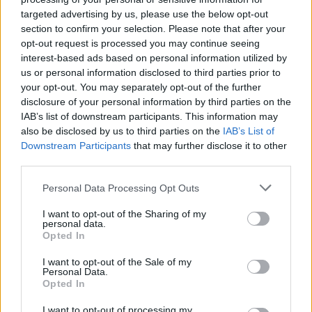
Facebook
Twitter
Pinterest
LinkedIn
Tumblr
Telegram
Emai
targeted advertising by us, please use the below opt-out
section to confirm your selection. Please note that after your
opt-out request is processed you may continue seeing
interest-based ads based on personal information utilized by
PREVIOUS ARTICLE
NEXT ARTICLE
us or personal information disclosed to third parties prior to
Ελ. Βρεττού (Crediabank):
Πιλοτική λειτουργία της
your opt-out. You may separately opt-out of the further
Στρατηγικό πλάνο βιώσιμης
Ψηφιακής Τράπεζας Γης – Οι
disclosure of your personal information by third parties on the
ανάπτυξης και κερδοφορίας,
στόχοι
IAB’s list of downstream participants. This information may
also be disclosed by us to third parties on the
IAB’s List of
που βασίζεται σε 4 πυλώνες
Downstream Participants
that may further disclose it to other
third parties.
RELATED
POSTS
Personal Data Processing Opt Outs
I want to opt-out of the Sharing of my
personal data.
Opted In
I want to opt-out of the Sale of my
Personal Data.
Opted In
I want to opt-out of processing my