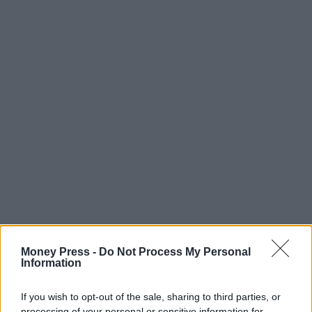
Money Press -
Do Not Process My Personal
Information
Telegram
Ρωσία
If you wish to opt-out of the sale, sharing to third parties, or
processing of your personal or sensitive information for