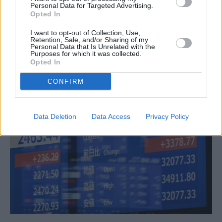
Personal Data for Targeted Advertising.
Opted In
I want to opt-out of Collection, Use,
Retention, Sale, and/or Sharing of my
Personal Data that Is Unrelated with the
Wall Street: Δεύτερη εβδομάδα κερδών και νέο ιστορικό
Purposes for which it was collected.
Opted In
ρεκόρ για τον S&P 500
CONFIRM
8 Αυγούστου, 2026
Data Deletion
Data Access
Privacy Policy