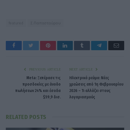
featured
Σ.Παπασταύρου
Facebook
Twitter
Pinterest
LinkedIn
Tumblr
Telegram
Emai
PREVIOUS ARTICLE
NEXT ARTICLE
Meta: Ξεπέρασε τις
Ηλεκτρικό ρεύμα: Νέες
προσδοκίες με άνοδο
χρεώσεις από 1η Φεβρουαρίου
πωλήσεων 24% και έσοδα
2026 – Τι αλλάζει στους
$59,9 δισ.
λογαριασμούς
RELATED
POSTS