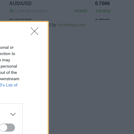
Powered by
Investing.com
sonal or
ection to
ou may
 personal
out of the
 downstream
B’s List of