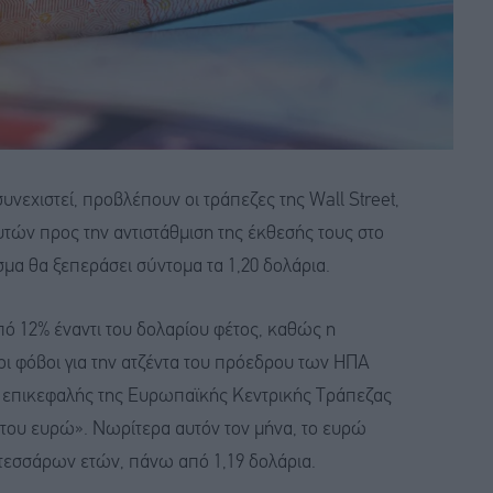
νεχιστεί, προβλέπουν οι τράπεζες της Wall Street,
ών προς την αντιστάθμιση της έκθεσής τους στο
σμα θα ξεπεράσει σύντομα τα 1,20 δολάρια.
πό 12% έναντι του δολαρίου φέτος, καθώς η
οι φόβοι για την ατζέντα του πρόεδρου των ΗΠΑ
η επικεφαλής της Ευρωπαϊκής Κεντρικής Τράπεζας
 του ευρώ». Νωρίτερα αυτόν τον μήνα, το ευρώ
τεσσάρων ετών, πάνω από 1,19 δολάρια.