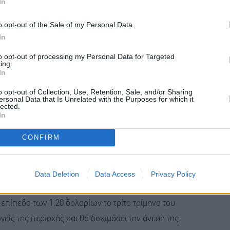
In
frik, παγκόσμιος μακροοικονομικός στρατηγικός
o opt-out of the Sale of my Personal Data.
In
ολαρίου που έχουμε δει, και θα ακολουθήσουν και
to opt-out of processing my Personal Data for Targeted
ing.
In
o opt-out of Collection, Use, Retention, Sale, and/or Sharing
 ορισμένες χώρες αυξάνουν τα επίπεδα αντιστάθμισής
ersonal Data that Is Unrelated with the Purposes for which it
lected.
ατηρούν οι αναλυτές. Η Goldman Sachs αναμένει ότι
In
πόμενων 12 μηνών. Η JPMorgan αναμένει ότι θα φτάσει
CONFIRM
ment Bank αναμένει 1,23 δολάρια πριν από το τέλος
Data Deletion
Data Access
Privacy Policy
oomberg, οι αναλυτές των επενδυτικών τραπεζών
 επίπεδο των 1,20 δολαρίων το τρίτο τρίμηνο του
είς της περιοχής και θα δοκιμάσει την άνεση της