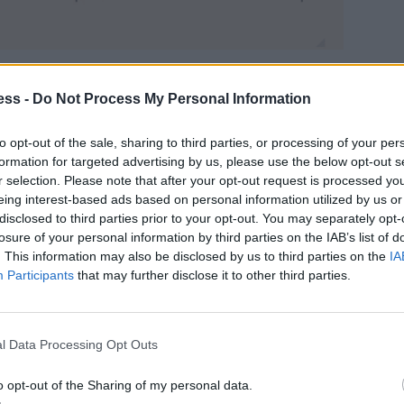
ess -
Do Not Process My Personal Information
to opt-out of the sale, sharing to third parties, or processing of your per
 Sachs, η JPMorgan και η UBS, πιστεύουν ότι το
formation for targeted advertising by us, please use the below opt-out s
στα 1,17 δολάρια, θα ξεπεράσει το όριο των 1,20
r selection. Please note that after your opt-out request is processed y
eing interest-based ads based on personal information utilized by us or
πονδιακή Τράπεζα των ΗΠΑ συνεχίζει να μειώνει τα
disclosed to third parties prior to your opt-out. You may separately opt-
 την κατοχή περιουσιακών στοιχείων σε δολάρια.
losure of your personal information by third parties on the IAB’s list of
. This information may also be disclosed by us to third parties on the
IA
Participants
that may further disclose it to other third parties.
 ευρώ ήταν η βιασύνη των επενδυτών να
μέσω συμβολαίων που στην ουσία αποτελούν στοίχημα
l Data Processing Opt Outs
o opt-out of the Sharing of my personal data.
 παγκόσμιων επενδυτών που αντισταθμίζουν την