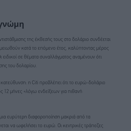
 γνώμη
ντιστάθμισης της έκθεσής τους στο δολάριο συνδέεται
α μειωθούν κατά το επόμενο έτος, καλύπτοντας μέρος
Οι ειδικοί σε θέματα συναλλάγματος αναμένουν ότι
σης του δολαρίου.
 κατεύθυνση: η Citi προβλέπει ότι το ευρώ-δολάριο
ως 12 μήνες «λόγω ενδείξεων για πιθανή
μια ευρύτερη διαφοροποίηση μακριά από τα
νεται να ωφελήσει το ευρώ. Οι κεντρικές τράπεζες