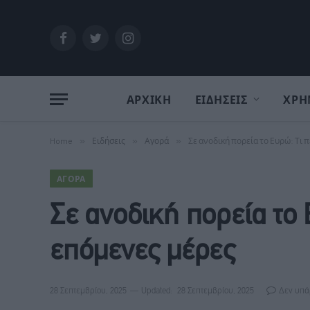
Facebook
Twitter
Instagram
ΑΡΧΙΚΗ
ΕΙΔΗΣΕΙΣ
ΧΡΗ
Home
»
Ειδήσεις
»
Αγορά
»
Σε ανοδική πορεία το Ευρώ: Τι 
ΑΓΟΡΆ
Σε ανοδική πορεία το 
επόμενες μέρες
28 Σεπτεμβρίου, 2025
Updated:
28 Σεπτεμβρίου, 2025
Δεν υπά