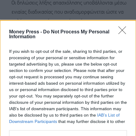
Οι δηλώσεις λήξης απασχόλησης υποβάλλονται μέσω
ενιαίας διαδικασίας που αναδιαμορφώνεται ώστε να
καλύπτει περισσότερα σενάρια, όπως:
Αυτοδίκαιη λύση κατά τη δοκιμαστική περίοδο.
Money Press -
Do Not Process My Personal
Information
Οικειοθελής αποχώρηση μετά από όχληση.
Νέα διαδικασία για λήξη σύμβασης ορισμένου χρόνου,
If you wish to opt-out of the sale, sharing to third parties, or
με προσθήκη λόγων περάτωσης.
processing of your personal or sensitive information for
targeted advertising by us, please use the below opt-out
Νέα δήλωση για λήξη απασχόλησης λόγω θανάτου
section to confirm your selection. Please note that after your
εργαζομένου.
opt-out request is processed you may continue seeing
interest-based ads based on personal information utilized by
Λήξη δανεισμού από επιχείρηση.
us or personal information disclosed to third parties prior to
Μεταβίβαση σε επιχείρηση.
your opt-out. You may separately opt-out of the further
disclosure of your personal information by third parties on the
Πώς θα λειτουργήσει το σύστημα σε δοκιμαστικό
IAB’s list of downstream participants. This information may
περιβάλλον και τι πρέπει να γνωρίζουν οι επιχειρήσεις;
also be disclosed by us to third parties on the
IAB’s List of
Downstream Participants
that may further disclose it to other
Η λειτουργία σε δοκιμαστικό περιβάλλον του ΟΠΣ
third parties.
«ΕΡΓΑΝΗ ΙΙ» ξεκινάει στις 10 Απριλίου και θα