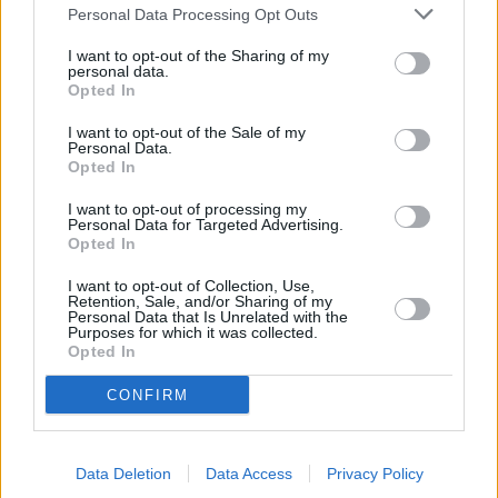
Personal Data Processing Opt Outs
διαρκέσει μέχρι τη διάθεσή του σε παραγωγική
I want to opt-out of the Sharing of my
λειτουργία.
personal data.
Με αυτό τον τρόπο δίνεται εύλογος χρόνος
Opted In
προκειμένου οι επιχειρήσεις και οι ενδιαφερόμενοι
I want to opt-out of the Sale of my
Personal Data.
επαγγελματίες να εξοικειωθούν με τον τρόπο
Opted In
λειτουργίας του νέου συστήματος καθώς και να
I want to opt-out of processing my
διασφαλίσουν εγκαίρως τη συμβατότητα των
Personal Data for Targeted Advertising.
Opted In
πληροφοριακών τους συστημάτων με το «ΕΡΓΑΝΗ ΙΙ»
I want to opt-out of Collection, Use,
πριν την έναρξη της παραγωγικής λειτουργίας του.
Retention, Sale, and/or Sharing of my
Personal Data that Is Unrelated with the
Σημειώνεται ότι μέχρι το νέο σύστημα να τεθεί σε
Purposes for which it was collected.
Opted In
πλήρη παραγωγική λειτουργία, οι επιχειρήσεις
συνεχίζουν να χρησιμοποιούν κανονικά το λειτουργικό
CONFIRM
περιβάλλον του ΕΡΓΑΝΗ Ι.
Πώς μπορώ να εισέλθω στο νέο δοκιμαστικό
Data Deletion
Data Access
Privacy Policy