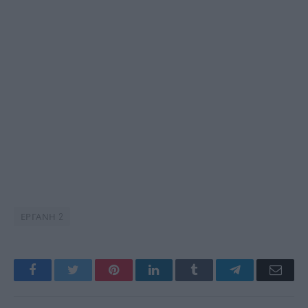
ΕΡΓΑΝΗ 2
Facebook
Twitter
Pinterest
LinkedIn
Tumblr
Telegram
Emai