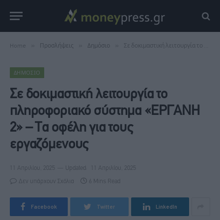
Home
»
Προσλήψεις
»
Δημόσιο
»
Σε δοκιμαστική λειτουργία το πληροφοριακό σύστημα «ΕΡΓΑΝΗ 2» – Τα οφέλη για τους εργαζόμενους
ΔΗΜΌΣΙΟ
Σε δοκιμαστική λειτουργία το
πληροφοριακό σύστημα «ΕΡΓΑΝΗ
2» – Τα οφέλη για τους
εργαζόμενους
11 Απριλίου, 2025
Updated:
11 Απριλίου, 2025
Δεν υπάρχουν Σχόλια
6 Mins Read
Facebook
Twitter
LinkedIn