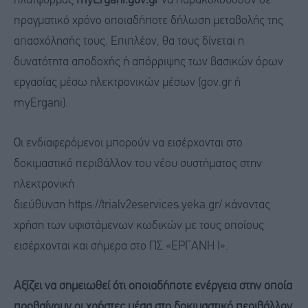
πλατφόρμας
myErgani.gov.g
r
να παρακολουθούν σε
πραγματικό χρόνο οποιαδήποτε δήλωση μεταβολής της
απασχόλησής τους. Επιπλέον, θα τους δίνεται η
δυνατότητα αποδοχής ή απόρριψης των βασικών όρων
εργασίας μέσω ηλεκτρονικών μέσων (gov.gr ή
myErgani).
Οι ενδιαφερόμενοι μπορούν να εισέρχονται στο
δοκιμαστικό περιβάλλον του νέου συστήματος στην
ηλεκτρονική
διεύθυνση https://trialv2eservices.yeka.gr/ κάνοντας
χρήση των υφιστάμενων κωδικών με τους οποίους
εισέρχονται και σήμερα στο ΠΣ «ΕΡΓΑΝΗ Ι».
Αξίζει να σημειωθεί ότι οποιαδήποτε ενέργεια στην οποία
προβαίνουν οι χρήστες μέσα στο δοκιμαστικό περιβάλλον