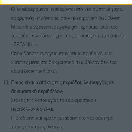
περιβάλλον του ΕΡΓΑΝΗ ΙΙ;
Οι ενδιαφερόμενοι εισέρχονται στο νέο σύστημα μέσω
εφαρμογής πλοήγησης, στην ηλεκτρονική διεύθυνση
https://trialv2eservices.yeka.gr/ , χρησιμοποιώντας
τους ίδιους κωδικούς με τους οποίους εισέρχονται στο
«ΕΡΓΑΝΗ Ι».
Οποιαδήποτε ενέργεια στην οποία προβαίνουν οι
χρήστες μέσα στο δοκιμαστικό περιβάλλον δεν έχει
καμία διοικητική ισχύ.
Ποιος είναι ο στόχος της περιόδου λειτουργίας σε
δοκιμαστικό περιβάλλον;
Στόχος της λειτουργίας του δοκιμαστικού
περιβάλλοντος είναι:
Η σταδιακή και ομαλή μετάβαση στο νέο σύστημα
χωρίς απότομες αλλαγές.