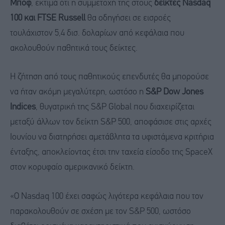
Μποφ
, εκτιμά ότι η συμμετοχή της στους
δείκτες Nasdaq
100 και FTSE Russell
θα οδηγήσει σε εισροές
τουλάχιστον 5,4 δισ. δολαρίων από κεφάλαια που
ακολουθούν παθητικά τους δείκτες.
Η ζήτηση από τους παθητικούς επενδυτές θα μπορούσε
να ήταν ακόμη μεγαλύτερη, ωστόσο η
S&P Dow Jones
Indices
, θυγατρική της S&P Global που διαχειρίζεται
μεταξύ άλλων τον δείκτη S&P 500, αποφάσισε στις αρχές
Ιουνίου να διατηρήσει αμετάβλητα τα υφιστάμενα κριτήρια
ένταξης, αποκλείοντας έτσι την ταχεία είσοδο της SpaceX
στον κορυφαίο αμερικανικό δείκτη.
«Ο Nasdaq 100 έχει σαφώς λιγότερα κεφάλαια που τον
παρακολουθούν σε σχέση με τον S&P 500, ωστόσο