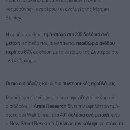
παροχή ολοκληρωμένων υπηρεσιών τεχνητής
νοημοσύνης», αναφέρουν οι αναλυτές της Morgan
Stanley.
Η ομάδα του θέτει
τιμή-στόχο στα 300 δολάρια ανά
μετοχή
, επίπεδο που συνεπάγεται
περιθώριο ανόδου
περίπου 87%
σε σχέση με το κλείσιμο της Δευτέρας στα
160,42 δολάρια.
Οι πιο αισιόδοξες και οι πιο συντηρητικές προβλέψεις
Μικρότεροι επενδυτικοί οίκοι εμφανίζονται ακόμη πιο
αισιόδοξοι. Η
Arete Research
δίνει την υψηλότερη τιμή-
στόχο στη Wall Street, στα
401 δολάρια ανά μετοχή
, ενώ
η
New Street Research ξεκίνησε την κάλυψη με στόχο τα