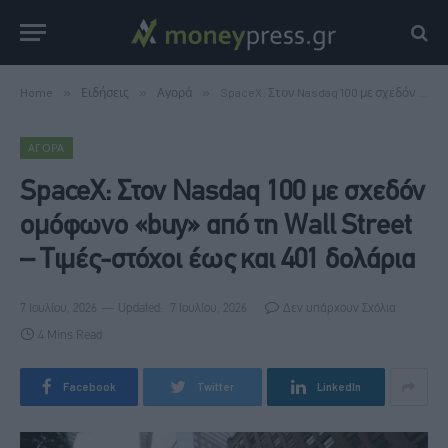
Home
»
Ειδήσεις
»
Αγορά
»
SpaceX: Στον Nasdaq 100 με σχεδόν ομόφωνο «buy» από τη Wall Street – Τιμές-στόχοι έως και 401 δολάρια
ΑΓΟΡΆ
SpaceX: Στον Nasdaq 100 με σχεδόν
ομόφωνο «buy» από τη Wall Street
– Τιμές-στόχοι έως και 401 δολάρια
7 Ιουλίου, 2026
Updated:
7 Ιουλίου, 2026
Δεν υπάρχουν Σχόλια
4 Mins Read
Facebook
Twitter
LinkedIn