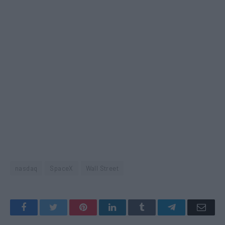
nasdaq
SpaceX
Wall Street
Facebook
Twitter
Pinterest
LinkedIn
Tumblr
Telegram
Emai