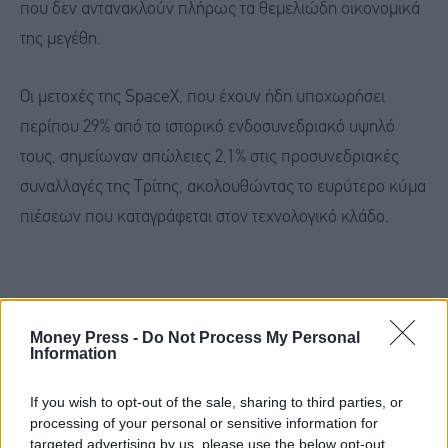
που δεν αντανακλούν πλήρως τα θεμελιώδη οικονομικά
της μεγέθη.
Οι μετοχές της SpaceX, που έχουν ήδη υποχωρήσει
περίπου 29% από το ιστορικό ενδοσυνεδριακό υψηλό
τους, σημείωναν απώλειες 2,1% στις προσυνεδριακές
συναλλαγές της Τρίτης, ακολουθώντας το ευρύτερο κύμα
πιέσεων που καταγράφεται στον τεχνολογικό κλάδο.
Money Press -
Do Not Process My Personal
Information
If you wish to opt-out of the sale, sharing to third parties, or
processing of your personal or sensitive information for
targeted advertising by us, please use the below opt-out