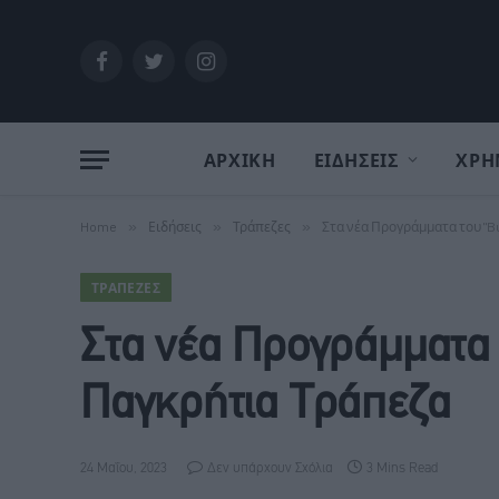
Facebook
Twitter
Instagram
ΑΡΧΙΚΗ
ΕΙΔΗΣΕΙΣ
ΧΡΗ
Home
»
Ειδήσεις
»
Τράπεζες
»
Στα νέα Προγράμματα του "B
ΤΡΆΠΕΖΕΣ
Στα νέα Προγράμματα 
Παγκρήτια Τράπεζα
24 Μαΐου, 2023
Δεν υπάρχουν Σχόλια
3 Mins Read