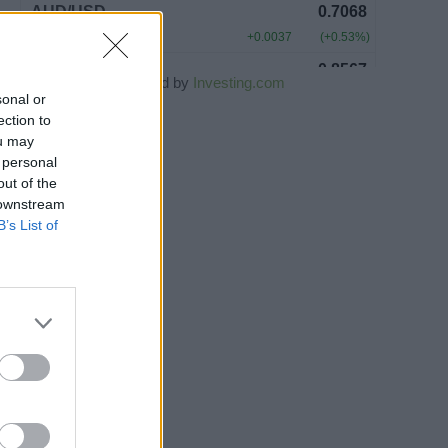
Powered by
Investing.com
sonal or
ection to
ou may
 personal
out of the
 downstream
B’s List of