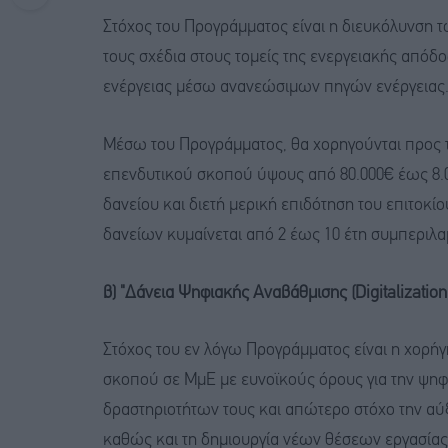
Στόχος του Προγράμματος είναι η διευκόλυνση 
τους σχέδια στους τομείς της ενεργειακής απόδ
ενέργειας μέσω ανανεώσιμων πηγών ενέργειας
Μέσω του Προγράμματος, θα χορηγούνται προς τ
επενδυτικού σκοπού ύψους από 80.000€ έως 8.0
δανείου και διετή μερική επιδότηση του επιτοκί
δανείων κυμαίνεται από 2 έως 10 έτη συμπεριλα
β) "Δάνεια Ψηφιακής Αναβάθμισης (Digitalizatio
Στόχος του εν λόγω Προγράμματος είναι η χορ
σκοπού σε ΜμΕ με ευνοϊκούς όρους για την ψηφ
δραστηριοτήτων τους και απώτερο στόχο την αύξ
καθώς και τη δημιουργία νέων θέσεων εργασίας