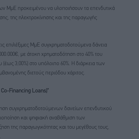
των ΜμΕ προκειμένου να υλοποιήσουν τα επενδυτικά
οσης, της ηλεκτροκίνησης και της παραγωγής
.
ις επιλέξιμες ΜμΕ συγχρηματοδοτούμενα δάνεια
00.000€, με άτοκη χρηματοδότηση στο 40% του
ου (έως 3,00%) στο υπόλοιπο 60%. Η διάρκεια των
μβανομένης διετούς περιόδου χάριτος.
n Co-Financing Loans)"
ήγηση συγχρηματοδοτούμενων δανείων επενδυτικού
ιοποίηση και ψηφιακή αναβάθμιση των
ηση της παραγωγικότητας και του μεγέθους τους,
.