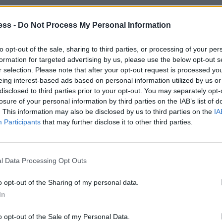
ess -
Do Not Process My Personal Information
 ΜμΕ επενδυτικά δάνεια χαμηλού κόστους, με άτοκη
μμετοχής της ΕΑΤ και διετή μερική επιδότηση (έως
to opt-out of the sale, sharing to third parties, or processing of your per
ν δανείων θα κυμαίνεται από 25.000€ έως 1.000.000€,
formation for targeted advertising by us, please use the below opt-out s
διετούς περιόδου χάριτος.
r selection. Please note that after your opt-out request is processed y
eing interest-based ads based on personal information utilized by us or
disclosed to third parties prior to your opt-out. You may separately opt-
Co-Financing Loans)".
losure of your personal information by third parties on the IAB’s list of
. This information may also be disclosed by us to third parties on the
IA
Participants
that may further disclose it to other third parties.
ομαλής λειτουργίας του συναλλακτικού κύκλου των
ύμενων δανείων κεφαλαίου κίνησης.
l Data Processing Opt Outs
 δάνεια κεφαλαίου κίνησης προς ΜμΕ ύψους από
o opt-out of the Sharing of my personal data.
η στο 40% του δανείου λόγω συμμετοχής της ΕΑΤ και
In
στο υπόλοιπο 60%. Η επιδότηση επιτοκίου αφορά
ελθόν επιχειρηματικό δάνειο μέσω των
o opt-out of the Sale of my Personal Data.