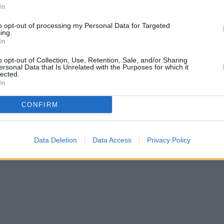
In
 κυμαίνεται από 2 έως 5 έτη συμπεριλαμβανομένης
to opt-out of processing my Personal Data for Targeted
ing.
In
ας, κ. Αντώνης Βαρθολομαίος δήλωσε σχετικά:
o opt-out of Collection, Use, Retention, Sale, and/or Sharing
ε τα προϊόντα και τις υπηρεσίες μας προς τους
ersonal Data that Is Unrelated with the Purposes for which it
lected.
ευρύνουμε ακόμη περισσότερο τη συνεργασία μας με
In
σε τρία σύγχρονα και ανταγωνιστικά χρηματοδοτικά
CONFIRM
η της αφοσίωσής μας στην παροχή κινήτρων για την
ων μικρομεσαίων επιχειρήσεων και την επίτευξη των
Data Deletion
Data Access
Privacy Policy