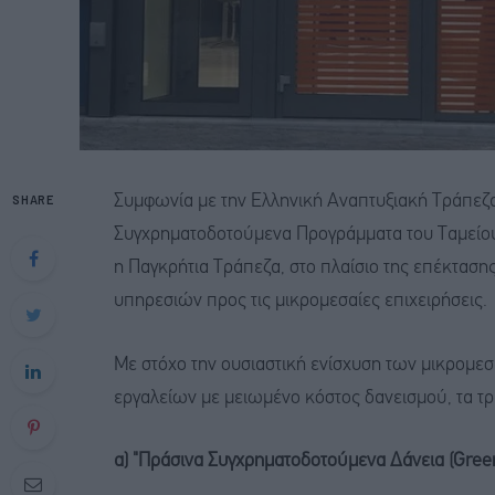
SHARE
Συμφωνία με την Ελληνική Αναπτυξιακή Τράπεζα 
Συγχρηματοδοτούμενα Προγράμματα του Ταμείο
η Παγκρήτια Τράπεζα, στο πλαίσιο της επέκτασ
υπηρεσιών προς τις μικρομεσαίες επιχειρήσεις.
Με στόχο την ουσιαστική ενίσχυση των μικρομε
εργαλείων με μειωμένο κόστος δανεισμού, τα τ
α) "Πράσινα Συγχρηματοδοτούμενα Δάνεια (Gree