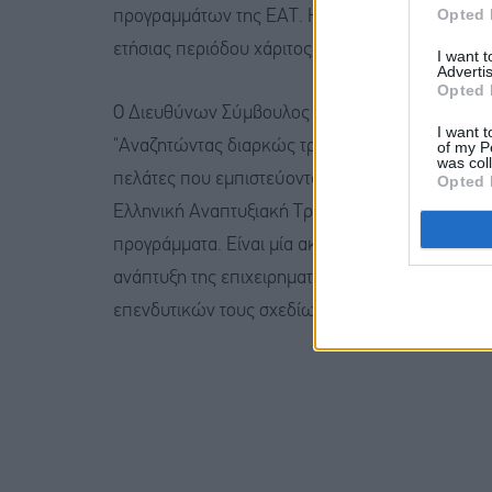
Opted 
προγραμμάτων της ΕΑΤ. Η διάρκεια των δανείων
ετήσιας περιόδου χάριτος.
I want 
Advertis
Opted 
Ο Διευθύνων Σύμβουλος της Παγκρήτιας Τράπεζ
I want t
"Αναζητώντας διαρκώς τρόπους για να ενισχύουμ
of my P
was col
πελάτες που εμπιστεύονται την Τράπεζά μας, δι
Opted 
Ελληνική Αναπτυξιακή Τράπεζα, συμμετέχοντας 
προγράμματα. Είναι μία ακόμη έμπρακτη απόδειξ
ανάπτυξη της επιχειρηματικής δραστηριότητας τ
επενδυτικών τους σχεδίων."