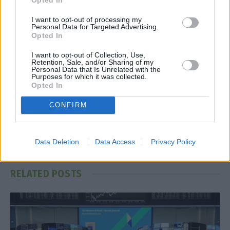
ΓΕΚ ΤΕΡΝΑ
I want to opt-out of processing my
Personal Data for Targeted Advertising.
Opted In
I want to opt-out of Collection, Use,
Facebook
Twitter
Pinterest
LinkedIn
Tumblr
Telegram
Emai
Retention, Sale, and/or Sharing of my
Personal Data that Is Unrelated with the
Purposes for which it was collected.
Opted In
PREVIOUS ARTICLE
NEXT ARTICLE
CONFIRM
ΕΛΣΤΑΤ: Μείωση 2,5% στον
«Σπαρτιάτες»: Αθώοι όλοι οι
γενικό δείκτη τιμών εισαγωγών
κατηγορούμενοι για
στη βιομηχανία τον Μάρτιο
εξαπάτηση εκλογέων
Data Deletion
Data Access
Privacy Policy
RELATED
POSTS