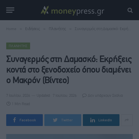
Home
»
Ειδήσεις
»
Πλανήτης
»
Συναγερμός στη Δαμασκό: Εκρήξεις κοντά στο ξενοδοχείο όπου διαμένει ο Μακρόν (Βίντεο)
ΠΛΑΝΉΤΗΣ
Συναγερμός στη Δαμασκό: Εκρήξεις
κοντά στο ξενοδοχείο όπου διαμένει
ο Μακρόν (Βίντεο)
7 Ιουλίου, 2026
Updated:
7 Ιουλίου, 2026
Δεν υπάρχουν Σχόλια
1 Min Read
Facebook
Twitter
LinkedIn