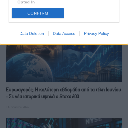
Opted In
RELATED
POSTS
CONFIRM
Data Deletion
Data Access
Privacy Policy
Ευρωαγορές: Η καλύτερη εβδομάδα από τα τέλη Ιουνίου
- Σε νέα ιστορικά υψηλά ο Stoxx 600
8 Αυγούστου, 2026