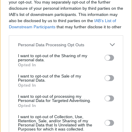
your opt-out. You may separately opt-out of the further
disclosure of your personal information by third parties on the
IAB’s list of downstream participants. This information may
also be disclosed by us to third parties on the
IAB’s List of
Downstream Participants
that may further disclose it to other
third parties.
Personal Data Processing Opt Outs
Εκρήξεις
Μακρόν
Συρία
I want to opt-out of the Sharing of my
personal data.
Opted In
Facebook
Twitter
Pinterest
LinkedIn
Tumblr
Telegram
Emai
I want to opt-out of the Sale of my
Personal Data.
Opted In
I want to opt-out of processing my
PREVIOUS ARTICLE
NEXT ARTICLE
Personal Data for Targeted Advertising.
Aegean: Διατήρηση
EUROBANK: Νέο πρόγραμμα
Opted In
πιστοληπτικής ικανότητας
Business Banking για τον
I want to opt-out of Collection, Use,
στο ΑΑ από την ICAP
κατασκευαστικό κλάδο
Retention, Sale, and/or Sharing of my
Personal Data that Is Unrelated with the
Purposes for which it was collected.