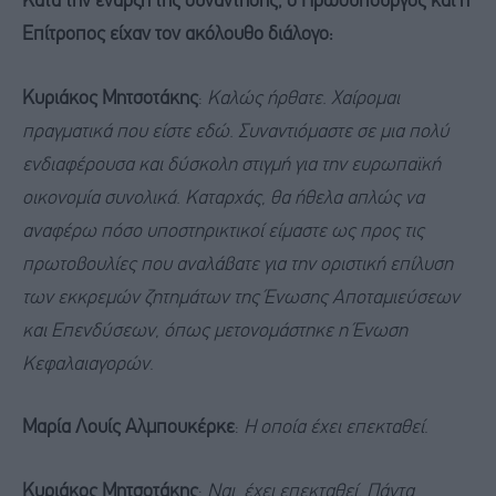
Κατά την έναρξη της συνάντησης, ο Πρωθυπουργός και η
Επίτροπος είχαν τον ακόλουθο διάλογο:
Κυριάκος Μητσοτάκης
:
Καλώς ήρθατε. Χαίρομαι
πραγματικά που είστε εδώ. Συναντιόμαστε σε μια πολύ
ενδιαφέρουσα και δύσκολη στιγμή για την ευρωπαϊκή
οικονομία συνολικά. Καταρχάς, θα ήθελα απλώς να
αναφέρω πόσο υποστηρικτικοί είμαστε ως προς τις
πρωτοβουλίες που αναλάβατε για την οριστική επίλυση
των εκκρεμών ζητημάτων της Ένωσης Αποταμιεύσεων
και Επενδύσεων, όπως μετονομάστηκε η Ένωση
Κεφαλαιαγορών
.
Μαρία Λουίς Αλμπουκέρκε
:
Η οποία έχει επεκταθεί
.
Κυριάκος Μητσοτάκης
:
Ναι, έχει επεκταθεί. Πάντα