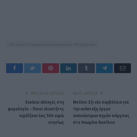
Επίτροπο Χρηματοοικονομικών Υπηρεσιών
Facebook
Twitter
Pinterest
LinkedIn
Tumblr
Telegram
Emai
PREVIOUS ARTICLE
NEXT ARTICLE
Ενοίκια: Αλλαγές στη
Metlen: Εξι νέα συμβόλαια για
φορολογία – Ποιοι ιδιοκτήτες
την ανάπτυξη έργων
κερδίζουν έως 500 ευρώ
ανανεώσιμων πηγών ενέργειας
ετησίως
στο Ηνωμένο Βασίλειο