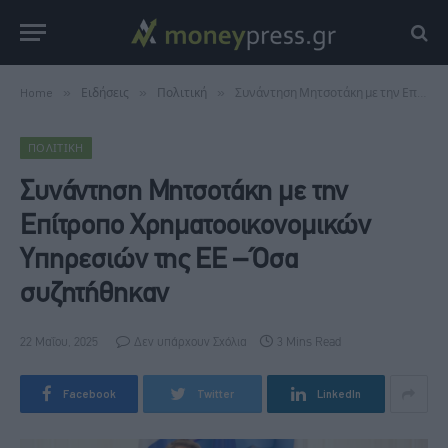
Home
»
Ειδήσεις
»
Πολιτική
»
Συνάντηση Μητσοτάκη με την Επίτροπο Χρηματοοικονομικών Υπηρεσιών της ΕΕ – Όσα συζητήθηκαν
ΠΟΛΙΤΙΚΉ
Συνάντηση Μητσοτάκη με την
Επίτροπο Χρηματοοικονομικών
Υπηρεσιών της ΕΕ – Όσα
συζητήθηκαν
22 Μαΐου, 2025
Δεν υπάρχουν Σχόλια
3 Mins Read
Facebook
Twitter
LinkedIn