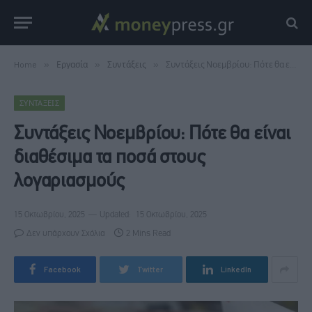
Home
»
Εργασία
»
Συντάξεις
»
Συντάξεις Νοεμβρίου: Πότε θα είναι διαθέσιμα τα ποσά στους λογαριασμούς
ΣΥΝΤΆΞΕΙΣ
Συντάξεις Νοεμβρίου: Πότε θα είναι
διαθέσιμα τα ποσά στους
λογαριασμούς
15 Οκτωβρίου, 2025
Updated:
15 Οκτωβρίου, 2025
Δεν υπάρχουν Σχόλια
2 Mins Read
Facebook
Twitter
LinkedIn