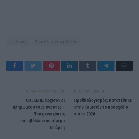
επιλογές
Συντάξεις Νοεμβρίου
Facebook
Twitter
Pinterest
LinkedIn
Tumblr
Telegram
Emai
PREVIOUS ARTICLE
NEXT ARTICLE
ΟΠΕΚΕΠΕ: Άρχισαν οι
Προϋπολογισμός: Κατατέθηκε
πληρωμές στους αγρότες –
στην Κομισιόν το προσχέδιο
Ποιες ενισχύσεις
για το 2026
καταβάλλονται σήμερα
Τετάρτη