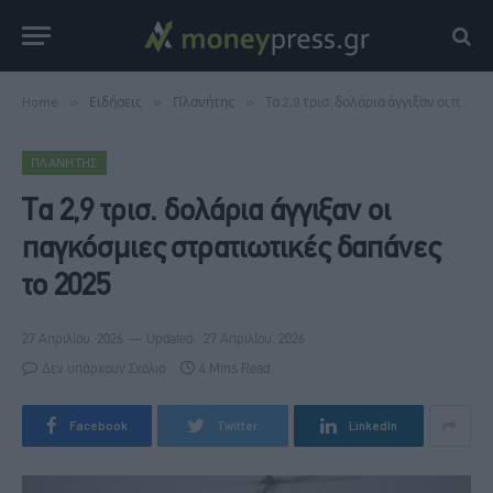
Home
»
Ειδήσεις
»
Πλανήτης
»
Τα 2,9 τρισ. δολάρια άγγιξαν οι παγκόσμιες στρατιωτικές δαπάνες το 2025
ΠΛΑΝΉΤΗΣ
Τα 2,9 τρισ. δολάρια άγγιξαν οι
παγκόσμιες στρατιωτικές δαπάνες
το 2025
27 Απριλίου, 2026
Updated:
27 Απριλίου, 2026
Δεν υπάρχουν Σχόλια
4 Mins Read
Facebook
Twitter
LinkedIn