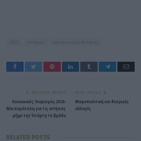
2025
επιλογές
στρατιωτικές δαπάνες
Facebook
Twitter
Pinterest
LinkedIn
Tumblr
Telegram
Emai
PREVIOUS ARTICLE
NEXT ARTICLE
Κοινωνικός Τουρισμός 2026:
Μικροπολιτική και θεσμικές
Νέα παράταση για τις αιτήσεις
αλλαγές
μέχρι την Τετάρτη το βράδυ
RELATED
POSTS