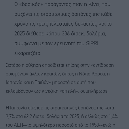
Ο «βασικός» παράγοντας ήταν η Κίνα, που
αυξάνει τις στρατιωτικές δαπάνες της κάθε
χρόνο τις τρεις τελευταίες δεκαετίες και το
2025 διέθεσε κάπου 336 δισεκ. δολάρια,
σύμφωνα με τον ερευνητή του SIPRI
Σκαρατζάτο.
Ωστόσο η αύξηση αποδίδεται επίσης στην «αντίδραση
ορισμένων άλλων κρατών, όπως η Νότια Κορέα, η
Ιαπωνία και η Ταϊβάν» μπροστά σε αυτή που
εκλαμβάνουν ως κινεζική «απειλή», συμπλήρωσε.
Η Ιαπωνία αύξησε τις στρατιωτικές δαπάνες της κατά
9,7% στα 62,2 δισεκ. δολάρια το 2025, ή αλλιώς στο 1,4%
του ΑΕΠ--το υψηλότερο ποσοστό από το 1958--ενώ η