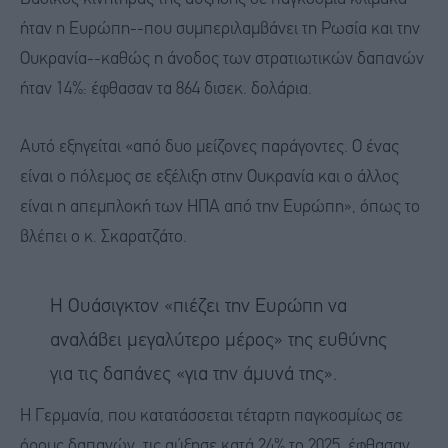
ήταν η Ευρώπη--που συμπεριλαμβάνει τη Ρωσία και την
Ουκρανία--καθώς η άνοδος των στρατιωτικών δαπανών
ήταν 14%: έφθασαν τα 864 δισεκ. δολάρια.
Αυτό εξηγείται «από δυο μείζονες παράγοντες. Ο ένας
είναι ο πόλεμος σε εξέλιξη στην Ουκρανία και ο άλλος
είναι η απεμπλοκή των ΗΠΑ από την Ευρώπη», όπως το
βλέπει ο κ. Σκαρατζάτο.
Η Ουάσιγκτον «πιέζει την Ευρώπη να
αναλάβει μεγαλύτερο μέρος» της ευθύνης
για τις δαπάνες «για την άμυνά της».
Η Γερμανία, που κατατάσσεται τέταρτη παγκοσμίως σε
όρους δαπανών, τις αύξησε κατά 24% το 2025, έφθασαν