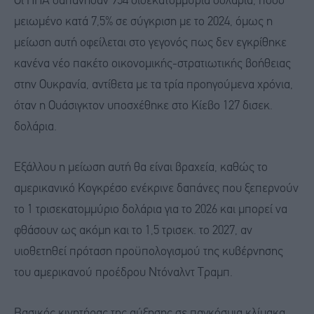
Οι ΗΠΑ δαπάνησαν 954 δισεκατομμύρια δολάρια, ποσό
μειωμένο κατά 7,5% σε σύγκριση με το 2024, όμως η
μείωση αυτή οφείλεται στο γεγονός πως δεν εγκρίθηκε
κανένα νέο πακέτο οικονομικής-στρατιωτικής βοήθειας
στην Ουκρανία, αντίθετα με τα τρία προηγούμενα χρόνια,
όταν η Ουάσιγκτον υποσχέθηκε στο Κίεβο 127 δισεκ.
δολάρια.
Εξάλλου η μείωση αυτή θα είναι βραχεία, καθώς το
αμερικανικό Κογκρέσο ενέκρινε δαπάνες που ξεπερνούν
το 1 τρισεκατομμύριο δολάρια για το 2026 και μπορεί να
φθάσουν ως ακόμη και το 1,5 τρισεκ. το 2027, αν
υιοθετηθεί πρόταση προϋπολογισμού της κυβέρνησης
του αμερικανού προέδρου Ντόναλντ Τραμπ.
Βασικός κινητήρας της αύξησης σε παγκόσμια κλίμακα