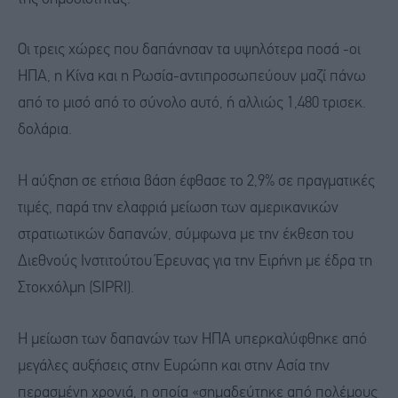
Οι τρεις χώρες που δαπάνησαν τα υψηλότερα ποσά -οι
ΗΠΑ, η Κίνα και η Ρωσία-αντιπροσωπεύουν μαζί πάνω
από το μισό από το σύνολο αυτό, ή αλλιώς 1,480 τρισεκ.
δολάρια.
Η αύξηση σε ετήσια βάση έφθασε το 2,9% σε πραγματικές
τιμές, παρά την ελαφριά μείωση των αμερικανικών
στρατιωτικών δαπανών, σύμφωνα με την έκθεση του
Διεθνούς Ινστιτούτου Έρευνας για την Ειρήνη με έδρα τη
Στοκχόλμη (SIPRI).
Η μείωση των δαπανών των ΗΠΑ υπερκαλύφθηκε από
μεγάλες αυξήσεις στην Ευρώπη και στην Ασία την
περασμένη χρονιά, η οποία «σημαδεύτηκε από πολέμους