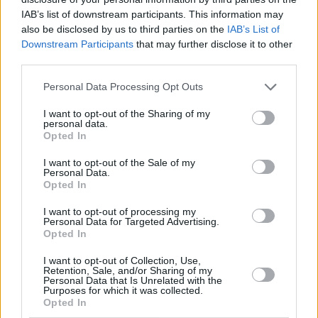
IAB’s list of downstream participants. This information may
έως τον Ιούνιο 2024, σε σχέση με την αντίστοιχη…
also be disclosed by us to third parties on the
IAB’s List of
Downstream Participants
that may further disclose it to other
third parties.
Personal Data Processing Opt Outs
I want to opt-out of the Sharing of my
personal data.
Opted In
I want to opt-out of the Sale of my
Personal Data.
Opted In
I want to opt-out of processing my
Personal Data for Targeted Advertising.
ΕΛΣΤΑΤ: Απότομο φρένο στην οικοδομή - Πτώση
Opted In
19,6% στις νέες άδειες τον Μάιο
I want to opt-out of Collection, Use,
Retention, Sale, and/or Sharing of my
Personal Data that Is Unrelated with the
ΟΙΚΟΝΟΜΊΑ
28 Αυγούστου, 2024
Purposes for which it was collected.
Opted In
Μείωση κατά 19,6% παρουσίασε ο αριθμός των