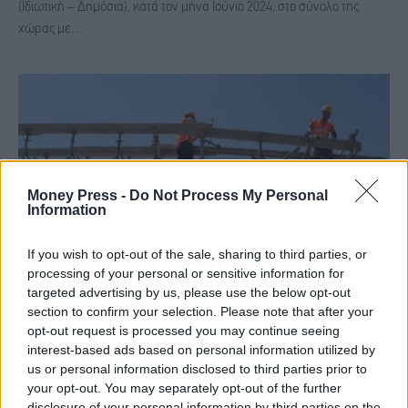
(Ιδιωτική – Δημόσια), κατά τον μήνα Ιούνιο 2024, στο σύνολο της
χώρας με…
Money Press -
Do Not Process My Personal
Information
If you wish to opt-out of the sale, sharing to third parties, or
processing of your personal or sensitive information for
targeted advertising by us, please use the below opt-out
ΕΛΣΤΑΤ: Αύξηση οικοδομών άνω του 12% σε
section to confirm your selection. Please note that after your
opt-out request is processed you may continue seeing
σχέση με πέρυσι
interest-based ads based on personal information utilized by
us or personal information disclosed to third parties prior to
ΟΙΚΟΝΟΜΊΑ
27 Σεπτεμβρίου, 2024
your opt-out. You may separately opt-out of the further
disclosure of your personal information by third parties on the
Αυξημένες κατά 12,2% ήταν οι οικοδομικές άδειες από τον Ιούλιο 2023