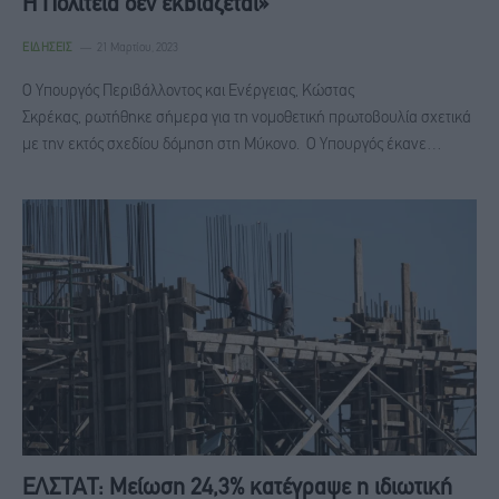
Η Πολιτεία δεν εκβιάζεται»
ΕΙΔΉΣΕΙΣ
21 Μαρτίου, 2023
Ο Υπουργός Περιβάλλοντος και Ενέργειας, Κώστας
Σκρέκας, ρωτήθηκε σήμερα για τη νομοθετική πρωτοβουλία σχετικά
με την εκτός σχεδίου δόμηση στη Μύκονο. Ο Υπουργός έκανε…
ΕΛΣΤΑΤ: Μείωση 24,3% κατέγραψε η ιδιωτική