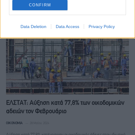
οικοδομικών αδειών τον Μάιο 2024, σύμφωνα με τα στοιχεία της
CONFIRM
Ελληνικής Στατιστικής Αρχής (ΕΛΣΤΑΤ) Ειδικότερα:…
Data Deletion
Data Access
Privacy Policy
ΕΛΣΤΑΤ: Αύξηση κατά 77,8% των οικοδομικών
αδειών τον Φεβρουάριο
ΟΙΚΟΝΟΜΊΑ
28 Μαΐου, 2024