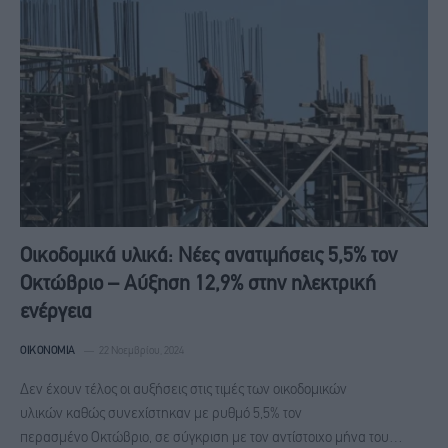
Οικοδομικά υλικά: Νέες ανατιμήσεις 5,5% τον
Οκτώβριο – Αύξηση 12,9% στην ηλεκτρική
ενέργεια
ΟΙΚΟΝΟΜΊΑ
22 Νοεμβρίου, 2024
Δεν έχουν τέλος οι αυξήσεις στις τιμές των οικοδομικών
υλικών καθώς συνεχίστηκαν με ρυθμό 5,5% τον
περασμένο Οκτώβριο, σε σύγκριση με τον αντίστοιχο μήνα του…