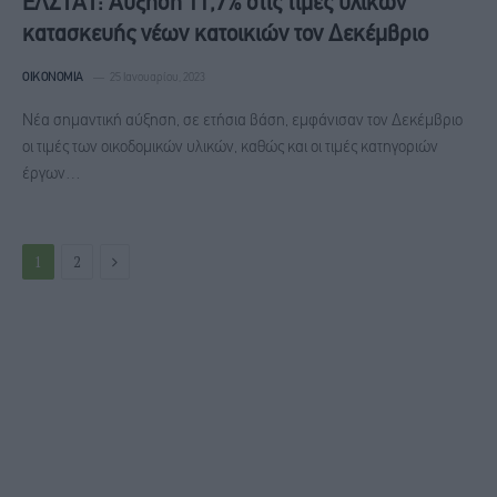
ΕΛΣΤΑΤ: Αύξηση 11,7% στις τιμές υλικών
κατασκευής νέων κατοικιών τον Δεκέμβριο
ΟΙΚΟΝΟΜΊΑ
25 Ιανουαρίου, 2023
Νέα σημαντική αύξηση, σε ετήσια βάση, εμφάνισαν τον Δεκέμβριο
οι τιμές των οικοδομικών υλικών, καθώς και οι τιμές κατηγοριών
έργων…
Next
1
2