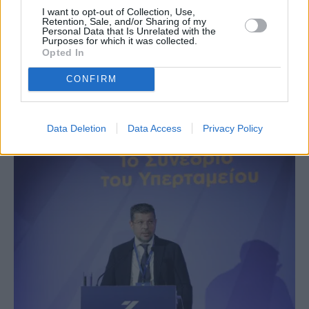
I want to opt-out of Collection, Use,
ΔΕΗ στα Βαλκάνια - Συνάντηση με τον Γ.
Retention, Sale, and/or Sharing of my
Personal Data that Is Unrelated with the
Στάσση στην Ουάσινγκτον
Purposes for which it was collected.
Opted In
ΕΠΙΧΕΙΡΉΣΕΙΣ
13 Φεβρουαρίου, 2024
CONFIRM
Τα σχέδια της ΔΕΗ για διείσδυση στην περιοχή των Δυτικών
Βαλκανίων και της Νοτιοανατολικής Μεσογείου και το σχέδιο
μετασχηματισμού της…
Data Deletion
Data Access
Privacy Policy