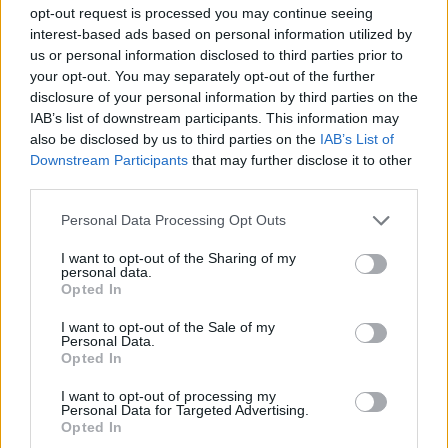
μοχλό τις εξαγορές στη Ρουμανία
opt-out request is processed you may continue seeing
interest-based ads based on personal information utilized by
ΕΠΙΧΕΙΡΉΣΕΙΣ
7 Αυγούστου, 2024
us or personal information disclosed to third parties prior to
your opt-out. You may separately opt-out of the further
Οι εξαγορές στη Ρουμανία εξασφάλισαν την αύξηση των εσόδων και
disclosure of your personal information by third parties on the
των πωλήσεων ηλεκτρικής ενέργειας της ΔΕΗ στο πρώτο εξάμηνο
IAB’s list of downstream participants. This information may
του…
also be disclosed by us to third parties on the
IAB’s List of
Downstream Participants
that may further disclose it to other
third parties.
Personal Data Processing Opt Outs
I want to opt-out of the Sharing of my
personal data.
Opted In
I want to opt-out of the Sale of my
Personal Data.
Opted In
I want to opt-out of processing my
Personal Data for Targeted Advertising.
Opted In
Τα εύσημα Πάιατ για τα σχέδια επέκτασης της