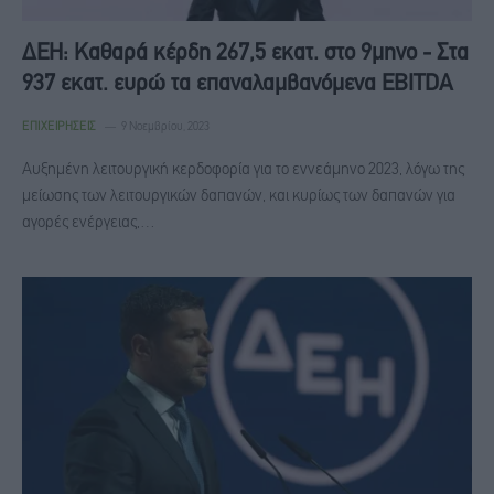
ΔΕΗ: Καθαρά κέρδη 267,5 εκατ. στο 9μηνο - Στα
937 εκατ. ευρώ τα επαναλαμβανόμενα EBITDA
ΕΠΙΧΕΙΡΉΣΕΙΣ
9 Νοεμβρίου, 2023
Αυξημένη λειτουργική κερδοφορία για το εννεάμηνο 2023, λόγω της
μείωσης των λειτουργικών δαπανών, και κυρίως των δαπανών για
αγορές ενέργειας,…