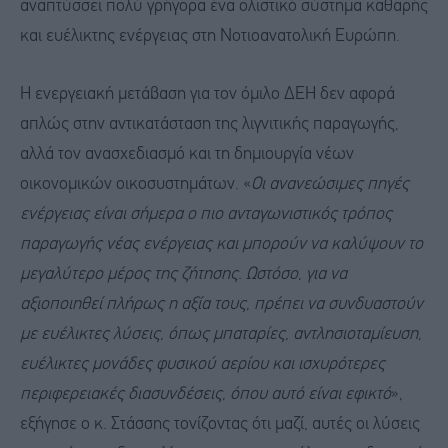
αναπτύσσει πολύ γρήγορα ένα ολιστικό σύστημα καθαρής
και ευέλικτης ενέργειας στη Νοτιοανατολική Ευρώπη.
Η ενεργειακή μετάβαση για τον όμιλο ΔΕΗ δεν αφορά
απλώς στην αντικατάσταση της λιγνιτικής παραγωγής,
αλλά τον ανασχεδιασμό και τη δημιουργία νέων
οικονομικών οικοσυστημάτων. «
Οι ανανεώσιμες πηγές
ενέργειας είναι σήμερα ο πιο ανταγωνιστικός τρόπος
παραγωγής νέας ενέργειας και μπορούν να καλύψουν το
μεγαλύτερο μέρος της ζήτησης. Ωστόσο, για να
αξιοποιηθεί πλήρως η αξία τους, πρέπει να συνδυαστούν
με ευέλικτες λύσεις, όπως μπαταρίες, αντλησιοταμίευση,
ευέλικτες μονάδες φυσικού αερίου και ισχυρότερες
περιφερειακές διασυνδέσεις, όπου αυτό είναι εφικτό
»,
εξήγησε ο κ. Στάσσης τονίζοντας ότι μαζί, αυτές οι λύσεις