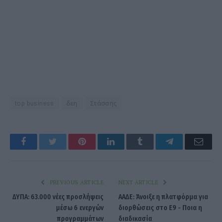
top business
δεη
Στάσσης
Facebook
Twitter
Pinterest
LinkedIn
Tumblr
Telegram
Emai
PREVIOUS ARTICLE
NEXT ARTICLE
ΔΥΠΑ: 63.000 νέες προσλήψεις
ΑΑΔΕ: Άνοιξε η πλατφόρμα για
μέσω 6 ενεργών
διορθώσεις στο Ε9 - Ποια η
προγραμμάτων
διαδικασία