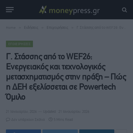
Home
»
Ειδήσεις
»
Επιχειρήσεις
»
Γ. Στάσσης από το WEF26: Ενεργειακός και τεχνολογικός μετασχηματισμός στην πράξη – Πώς η ΔΕΗ εξελίσσεται σε Powertech Όμιλο
ΕΠΙΧΕΙΡΉΣΕΙΣ
Γ. Στάσσης από το WEF26:
Ενεργειακός και τεχνολογικός
μετασχηματισμός στην πράξη – Πώς
η ΔΕΗ εξελίσσεται σε Powertech
Όμιλο
21 Ιανουαρίου, 2026
Updated:
21 Ιανουαρίου, 2026
Δεν υπάρχουν Σχόλια
5 Mins Read