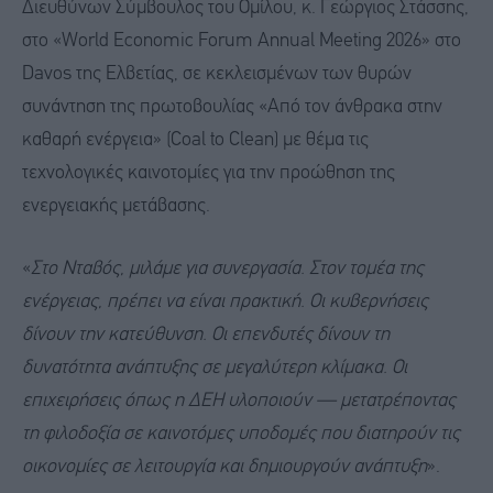
Διευθύνων Σύμβουλος του Ομίλου, κ. Γεώργιος Στάσσης,
στο «World Economic Forum Annual Meeting 2026» στο
Davos της Ελβετίας, σε κεκλεισμένων των θυρών
συνάντηση της πρωτοβουλίας «Από τον άνθρακα στην
καθαρή ενέργεια» (Coal to Clean) με θέμα τις
τεχνολογικές καινοτομίες για την προώθηση της
ενεργειακής μετάβασης.
«
Στο Νταβός, μιλάμε για συνεργασία. Στον τομέα της
ενέργειας, πρέπει να είναι πρακτική. Οι κυβερνήσεις
δίνουν την κατεύθυνση. Οι επενδυτές δίνουν τη
δυνατότητα ανάπτυξης σε μεγαλύτερη κλίμακα. Οι
επιχειρήσεις όπως η ΔΕΗ υλοποιούν — μετατρέποντας
τη φιλοδοξία σε καινοτόμες υποδομές που διατηρούν τις
οικονομίες σε λειτουργία και δημιουργούν ανάπτυξη
».