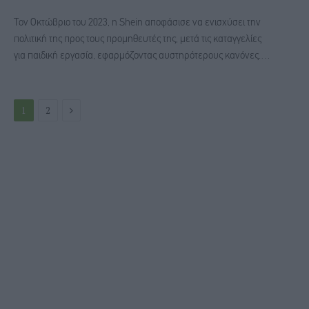
Τον Οκτώβριο του 2023, η Shein αποφάσισε να ενισχύσει την
πολιτική της προς τους προμηθευτές της, μετά τις καταγγελίες
για παιδική εργασία, εφαρμόζοντας αυστηρότερους κανόνες.…
Next
1
2