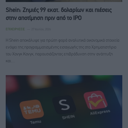
Shein: Ζημιές 99 εκατ. δολαρίων και πιέσεις
στην αποτίμηση πριν από το IPO
ΕΠΙΧΕΙΡΉΣΕΙΣ
27 Ιουλίου, 2026
Η Shein αποκάλυψε για πρώτη φορά αναλυτικά οικονομικά στοιχεία
ενόψει της προγραμματισμένης εισαγωγής της στο Χρηματιστήριο
του Χονγκ Κονγκ, παρουσιάζοντας επιβράδυνση στην ανάπτυξη
και…