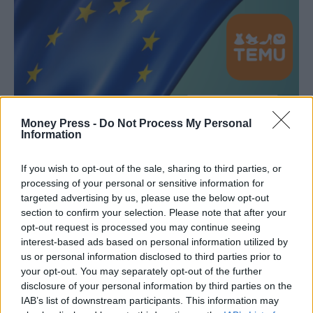
Money Press -
Do Not Process My Personal
Information
If you wish to opt-out of the sale, sharing to third parties, or
Τέλος στη φορολογική «ασυλία» για Temu και
processing of your personal or sensitive information for
Shein – Νέοι δασμοί σε όλα τα πακέτα προς την
targeted advertising by us, please use the below opt-out
section to confirm your selection. Please note that after your
Ευρώπη από το 2026
opt-out request is processed you may continue seeing
interest-based ads based on personal information utilized by
ΠΛΑΝΉΤΗΣ
15 Νοεμβρίου, 2025
us or personal information disclosed to third parties prior to
your opt-out. You may separately opt-out of the further
Η εποχή των φθηνών αγορών από ασιατικές πλατφόρμες όπως το
disclosure of your personal information by third parties on the
Temu και το Shein οδεύει προς το τέλος της. Οι…
IAB’s list of downstream participants. This information may