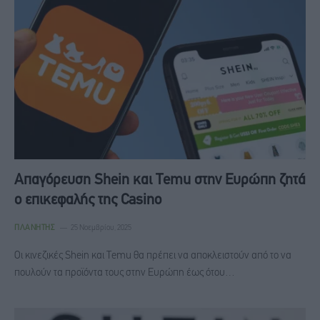
Απαγόρευση Shein και Temu στην Ευρώπη ζητά
ο επικεφαλής της Casino
ΠΛΑΝΉΤΗΣ
25 Νοεμβρίου, 2025
Οι κινεζικές Shein και Temu θα πρέπει να αποκλειστούν από το να
πουλούν τα προϊόντα τους στην Ευρώπη έως ότου…