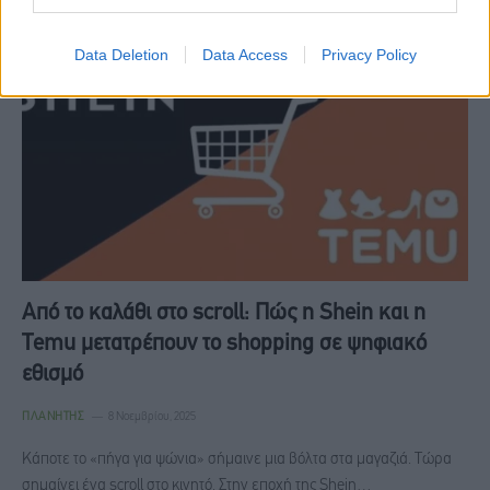
Data Deletion
Data Access
Privacy Policy
Από το καλάθι στο scroll: Πώς η Shein και η
Temu μετατρέπουν το shopping σε ψηφιακό
εθισμό
ΠΛΑΝΉΤΗΣ
8 Νοεμβρίου, 2025
Κάποτε το «πήγα για ψώνια» σήμαινε μια βόλτα στα μαγαζιά. Τώρα
σημαίνει ένα scroll στο κινητό. Στην εποχή της Shein…