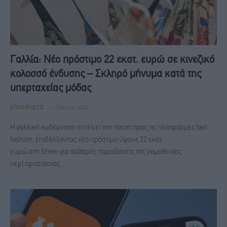
Γαλλία: Νέο πρόστιμο 22 εκατ. ευρώ σε κινεζικό
κολοσσό ένδυσης – Σκληρό μήνυμα κατά της
υπερταχείας μόδας
ΕΠΙΧΕΙΡΉΣΕΙΣ
3 Ιουνίου, 2026
Η γαλλική κυβέρνηση εντείνει την πίεση προς τις πλατφόρμες fast
fashion, επιβάλλοντας νέο πρόστιμο ύψους 22 εκατ.
ευρώ στη Shein για σοβαρές παραβάσεις της νομοθεσίας
περί προστασίας…