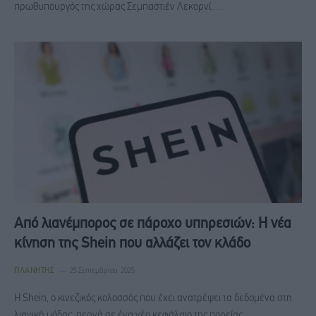
πρωθυπουργός της χώρας Σεμπαστιέν Λεκορνί,…
Από λιανέμπορος σε πάροχο υπηρεσιών: Η νέα
κίνηση της Shein που αλλάζει τον κλάδο
ΠΛΑΝΉΤΗΣ
25 Σεπτεμβρίου, 2025
Η Shein, ο κινεζικός κολοσσός που έχει ανατρέψει τα δεδομένα στη
λιανική μόδας, περνά σε ένα νέο κεφάλαιο της πορείας…