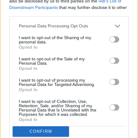
also be disclosed by us to third parties on the
IAB’s List of
Downstream Participants
that may further disclose it to other
third parties.
Personal Data Processing Opt Outs
I want to opt-out of the Sharing of my
personal data.
Opted In
I want to opt-out of the Sale of my
Personal Data.
Opted In
I want to opt-out of processing my
Νέοι δασμοί σε Shein, Temu και Alibaba:
Personal Data for Targeted Advertising.
Opted In
Απόφαση–σταθμός της ΕΕ για το 2026
I want to opt-out of Collection, Use,
ΠΛΑΝΉΤΗΣ
Retention, Sale, and/or Sharing of my
13 Νοεμβρίου, 2025
Personal Data that Is Unrelated with the
Purposes for which it was collected.
Όλο και πιο κοντά έρχεται το “φρένο” στις φθηνές κινεζικές
Opted In
εισαγωγές, μετά την απόφαση της Κομισιόν να προτείνει την
CONFIRM
επιβολή…