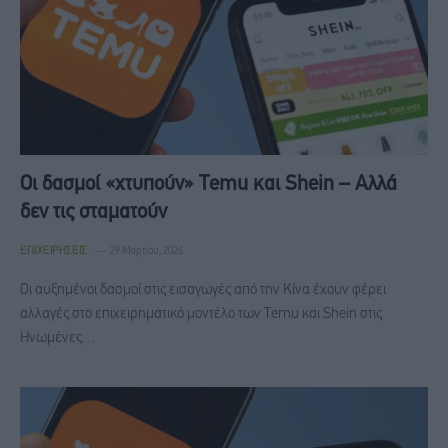
Οι δασμοί «χτυπούν» Temu και Shein – Αλλά
δεν τις σταματούν
ΕΠΙΧΕΙΡΉΣΕΙΣ
29 Μαρτίου, 2026
Οι αυξημένοι δασμοί στις εισαγωγές από την Κίνα έχουν φέρει
αλλαγές στο επιχειρηματικό μοντέλο των Temu και Shein στις
Ηνωμένες…