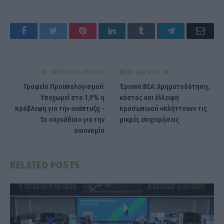
Facebook
Twitter
Pinterest
LinkedIn
Tumblr
Telegram
Emai
PREVIOUS ARTICLE
NEXT ARTICLE
Γραφείο Προϋπολογισμού:
Έρευνα ΒΕΑ: Χρηματοδότηση,
Υποχωρεί στο 1,9% η
κόστος και έλλειψη
πρόβλεψη για την ανάπτυξη -
προσωπικού «πλήττουν» τις
Τα «αγκάθια» για την
μικρές επιχειρήσεις
οικονομία
RELATED
POSTS