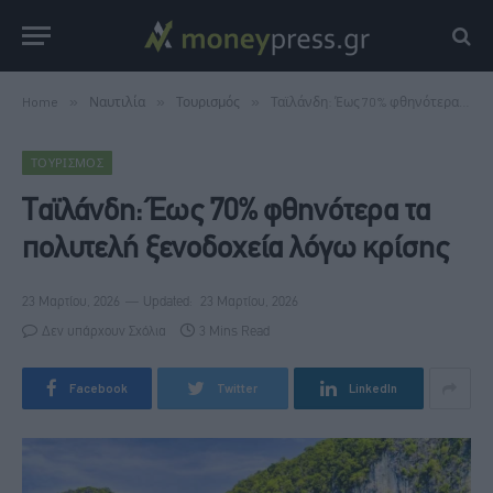
Home
»
Ναυτιλία
»
Τουρισμός
»
Ταϊλάνδη: Έως 70% φθηνότερα τα πολυτελή ξενοδοχεία λόγω κρίσης
ΤΟΥΡΙΣΜΌΣ
Ταϊλάνδη: Έως 70% φθηνότερα τα
πολυτελή ξενοδοχεία λόγω κρίσης
23 Μαρτίου, 2026
Updated:
23 Μαρτίου, 2026
Δεν υπάρχουν Σχόλια
3 Mins Read
Facebook
Twitter
LinkedIn