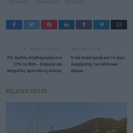
Μπανγκόκ
ξενοδοχεία
Ταϊλάνδη
Facebook
Twitter
Pinterest
LinkedIn
Tumblr
Telegram
Emai
PREVIOUS ARTICLE
NEXT ARTICLE
ΤτΕ: Άνοδος πληθωρισμού στο
Η νέα στρατηγική και τα έργα
3,1% το 2026 – Ενέργεια και
διαχείρισης των υδάτινων
υπηρεσίες κρατούν τις πιέσεις
πόρων
RELATED
POSTS