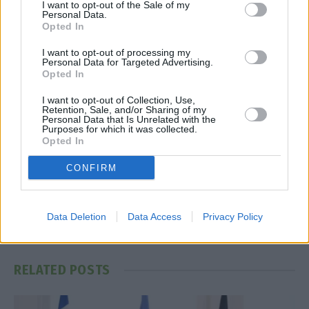
I want to opt-out of the Sale of my
Personal Data.
THEON
Opted In
I want to opt-out of processing my
Personal Data for Targeted Advertising.
Facebook
Twitter
Pinterest
LinkedIn
Tumblr
Telegram
Emai
Opted In
I want to opt-out of Collection, Use,
Retention, Sale, and/or Sharing of my
Personal Data that Is Unrelated with the
PREVIOUS ARTICLE
NEXT ARTICLE
Purposes for which it was collected.
Opted In
HELLENiQ ENERGY:
Ν. Αθανάσουλας (ΔΕΗ):
Εκπαιδευτικές Δράσεις για
Επενδύσεις πάνω από 9 δισ.
CONFIRM
1.100+ μαθητές και δημιουργία
για την πράσινη μετάβαση
πάρκων, με αφορμή την
Παγκόσμια Ημέρα
Data Deletion
Data Access
Privacy Policy
Περιβάλλοντος
RELATED
POSTS