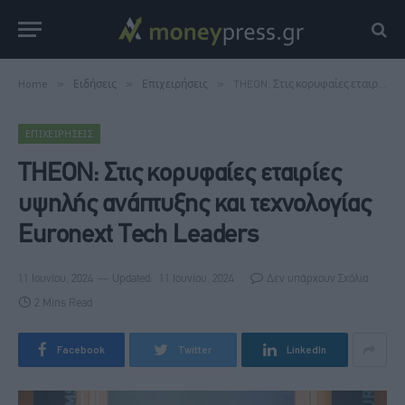
Home
»
Ειδήσεις
»
Επιχειρήσεις
»
THEON: Στις κορυφαίες εταιρίες υψηλής ανάπτυξης και τεχνολογίας Euronext Tech Leaders
ΕΠΙΧΕΙΡΉΣΕΙΣ
THEON: Στις κορυφαίες εταιρίες
υψηλής ανάπτυξης και τεχνολογίας
Euronext Tech Leaders
11 Ιουνίου, 2024
Updated:
11 Ιουνίου, 2024
Δεν υπάρχουν Σχόλια
2 Mins Read
Facebook
Twitter
LinkedIn