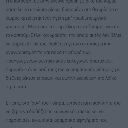
Η επιστροφή του στην ενεργό δράση με δικό του κόμμα
αποτελεί το απόλυτο ρίσκο, βασισμένο στη θεωρία ότι ο
χώρος χρειάζεται έναν ηγέτη με "πρωθυπουργικό
κοστούμι". Μόνο που το... πρόβλημα του Τσίπρα είναι ότι
το κοστούμι θέλει και γραβάτα, την οποία αυτός δεν θέλει
να φορέσει! Πάντως, διαθέτει ηγετικό εκτόπισμα και
αναγνωρισιμότητα και παρά τη φθορά των
προηγούμενων συντριπτικών εκλογικών αποτυχιών,
παραμένει ένας από τους πιο χαρισματικούς ρήτορες, με
διεθνές δίκτυο επαφών και υψηλή διείσδυση στα λαϊκά
στρώματα.
Επίσης, στα "συν" του Τσίπρα, εντάσσεται η ικανότητα του
να ξέρει να διαβάζει τις κοινωνικές τάσεις και να
παρουσιάζει ελκυστικά, οραματικά αφηγήματα που