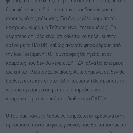
φορτίο, το οποίο σχετίζεται με την απάτη του 2015, μετά το
δημοψήφισμα, τη διάψευση των προσδοκιών και τη
στρατηγική της πόλωσης. Για ένα μεγάλο κομμάτι του
κεντρώου χώρου, ο Τσίπρας είναι "τελειωμένος". Το
χειρότερο απ΄ όλα είναι ότι καλείται να παλέψει στην...
αρένα με το ΠΑΣΟΚ, καθώς αντλούν ψηφοφόρους από
την ίδια "δεξαμενή". Ο... σύντροφος θα ηγείται ενός
κόμματος που δεν θα λέγεται ΣΥΡΙΖΑ, αλλά θα έχει μέσα
ως επί τω πλείστον Συριζαίους. Αυτό σημαίνει ότι δεν θα
διαθέτει ούτε καν υποτυπώδη κομματική βάση, οπότε το
νέο του εγχείρημα στερείται του παραδοσιακού
κομματικού μηχανισμού που διαθέτει το ΠΑΣΟΚ.
Ο Τσίπρας κάνει το λάθος να στηρίζεται υπερβολικά στην
προσωπική του δημοφιλία, γεγονός που θα καταστήσει το