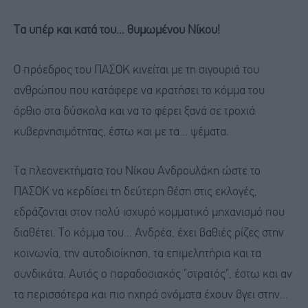
Τα υπέρ και κατά του... θυμωμένου Νίκου!
Ο πρόεδρος του ΠΑΣΟΚ κινείται με τη σιγουριά του
ανθρώπου που κατάφερε να κρατήσει το κόμμα του
όρθιο στα δύσκολα και να το φέρει ξανά σε τροχιά
κυβερνησιμότητας, έστω και με τα... ψέματα.
Τα πλεονεκτήματα του Νίκου Ανδρουλάκη ώστε το
ΠΑΣΟΚ να κερδίσει τη δεύτερη θέση στις εκλογές,
εδράζονται στον πολύ ισχυρό κομματικό μηχανισμό που
διαθέτει. Το κόμμα του... Ανδρέα, έχει βαθιές ρίζες στην
κοινωνία, την αυτοδιοίκηση, τα επιμελητήρια και τα
συνδικάτα. Αυτός ο παραδοσιακός "στρατός", έστω και αν
τα περισσότερα και πιο ηχηρά ονόματα έχουν βγει στην...