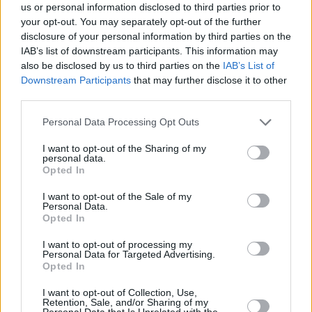
us or personal information disclosed to third parties prior to
τους εργαζόμενους των 800 ευρώ και όσους απέχουν,
your opt-out. You may separately opt-out of the further
disclosure of your personal information by third parties on the
ποντάροντας στο συναίσθημα της κοινωνικής
IAB’s list of downstream participants. This information may
δικαιοσύνης. Το πόσους θα μπορέσει να πείσει,
also be disclosed by us to third parties on the
IAB’s List of
Downstream Participants
that may further disclose it to other
πραγματικά είναι ένα εξαιρετικά ενδιαφέρον στοίχημα...
third parties.
Personal Data Processing Opt Outs
3. Η επιλογή προσώπων για τα ψηφοδέλτια, αποτελεί το
"κερασάκι στην τούρτα" για τους δύο μονομάχους.
I want to opt-out of the Sharing of my
personal data.
Απευθύνονται σε κοινό ακροατήριο και μπορεί να δούμε
Opted In
να συμβαίνουν... κωμικές καταστάσεις. Μιλάμε για
I want to opt-out of the Sale of my
γυρολόγους που κάποτε έφυγαν από το ΠΑΣΟΚ, πήγαν
Personal Data.
Opted In
στον ΣΥΡΙΖΑ και τώρα μπορεί να επιστρέψουν πάλι στο
I want to opt-out of processing my
ΠΑΣΟΚ ή να πάνε στο κόμμα του Τσίπρα. Και μόνο ως
Personal Data for Targeted Advertising.
Opted In
εικόνα να το συλλάβει κάποιος, είναι αρκετό για να βγάλει
τα συμπεράσματα του. Η αποθέωση της γελοιότητας για
I want to opt-out of Collection, Use,
Retention, Sale, and/or Sharing of my
ένα τσούρμο "αρλουμπολόγους" που ψάχνουν καρέκλα
Personal Data that Is Unrelated with the