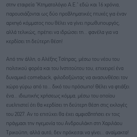
στην εταιρεία "Κτηματολόγιο Α.Ε." εδώ και 16 χρόνια,
παρουσιάζονται ως δύο προβληματικές πτυχές για έναν
αρχηγό κόμματος που θέλει να γίνει πρωθυπουργός,
αλλά τελικώς, πρέπει να ιδρώσει τη... φανέλα για να
κερδίσει τη δεύτερη θέση!
Από την άλλη, ο Αλέξης Τσίπρας, μέσω του νέου του
πολιτικού φορέα και του Ινστιτούτου του, επιχειρεί ένα
δυναμικό comeback, φιλοδοξώντας να ανασυνθέσει τον
χώρο γύρω από το... δικό του πρόσωπο! Θέλει να φτιάξει
ένα... ιδιωτικής χρήσεως κόμμα, μέσω του οποίου
ευελπιστεί ότι θα κερδίσει τη δεύτερη θέση στις εκλογές
του 2027. Αν το επιτύχει θα έχει αμφισβητήσει εν τοις
πράγμασι την ηγεμονία του Ανδρουλάκη στη Χαριλάου
Τρικούπη, αλλά αυτό, δεν πρόκειται να γίνει... αναίμακτα!