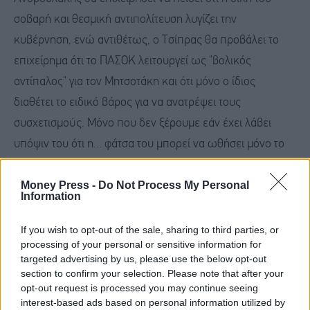
σοβαρή και θεσμική αντιπολίτευση λυγίζει την
κυβέρνηση, ενώ αντιθέτως, ο Τσίπρας θα προβάλει το
επιχείρημα ότι το ΠΑΣΟΚ λειτουργεί ως "βολικός
αντίπαλος" για τον Μητσοτάκη και ότι μόνο ο ίδιος
διαθέτει το ειδικό βάρος για να ανατρέψει τους
συσχετισμούς. Μόνο που δεν ξέρουμε εάν έχει λάβει
υπόψιν του ότι η... φάτσα του μπορεί να ωθήσει μόνο το
10% -άντε 15%- του εκλογικού σώματος να τον ψηφίσει.
Money Press -
Do Not Process My Personal
Information
2. Το "ψάρεμα" στους αναποφάσιστους και την αποχή
αποτελεί το "τρόπαιο" για τον Ανδρουλάκη και τον Τσίπρα.
If you wish to opt-out of the sale, sharing to third parties, or
processing of your personal or sensitive information for
Το ΠΑΣΟΚ θα επιδιώξει να προσελκύσει τους
targeted advertising by us, please use the below opt-out
μετριοπαθείς κεντρώους ψηφοφόρους που
section to confirm your selection. Please note that after your
απομακρύνονται από τη ΝΔ λόγω της ακρίβειας, ενώ το
opt-out request is processed you may continue seeing
interest-based ads based on personal information utilized by
κόμμα Τσίπρα θα ρίξει όλο το βάρος του στη νεολαία,