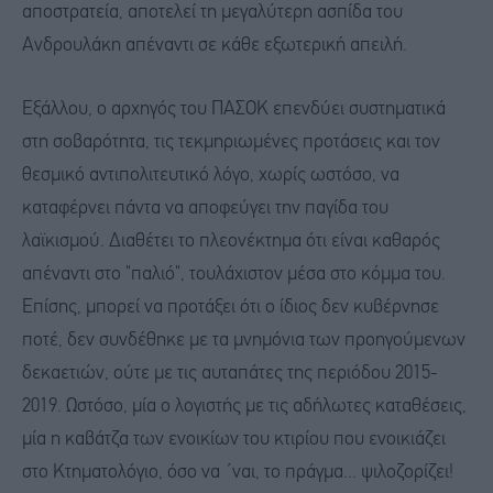
αποστρατεία, αποτελεί τη μεγαλύτερη ασπίδα του
Ανδρουλάκη απέναντι σε κάθε εξωτερική απειλή.
Εξάλλου, ο αρχηγός του ΠΑΣΟΚ επενδύει συστηματικά
στη σοβαρότητα, τις τεκμηριωμένες προτάσεις και τον
θεσμικό αντιπολιτευτικό λόγο, χωρίς ωστόσο, να
καταφέρνει πάντα να αποφεύγει την παγίδα του
λαϊκισμού. Διαθέτει το πλεονέκτημα ότι είναι καθαρός
απέναντι στο "παλιό", τουλάχιστον μέσα στο κόμμα του.
Επίσης, μπορεί να προτάξει ότι ο ίδιος δεν κυβέρνησε
ποτέ, δεν συνδέθηκε με τα μνημόνια των προηγούμενων
δεκαετιών, ούτε με τις αυταπάτες της περιόδου 2015-
2019. Ωστόσο, μία ο λογιστής με τις αδήλωτες καταθέσεις,
μία η καβάτζα των ενοικίων του κτιρίου που ενοικιάζει
στο Κτηματολόγιο, όσο να ΄ναι, το πράγμα... ψιλοζορίζει!