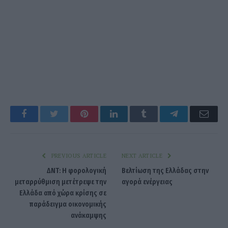
Facebook
Twitter
Pinterest
LinkedIn
Tumblr
Telegram
Emai
PREVIOUS ARTICLE
NEXT ARTICLE
ΔΝΤ: Η φορολογική
Βελτίωση της Ελλάδας στην
μεταρρύθμιση μετέτρεψε την
αγορά ενέργειας
Ελλάδα από χώρα κρίσης σε
παράδειγμα οικονομικής
ανάκαμψης