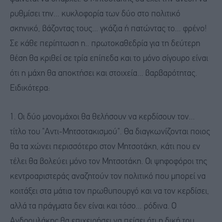
ρυθμίσει την... κυκλοφορία των δύο στο πολιτικό
σκηνικό, βάζοντας τους... γκάζια ή πατώντας το... φρένο!
Σε κάθε περίπτωση η.. πρωτοκαθεδρία για τη δεύτερη
θέση θα κριθεί σε τρία επίπεδα και το μόνο σίγουρο είναι
ότι η μάχη θα αποκτήσει και στοιχεία... βαρβαρότητας.
Ειδικότερα:
1. Οι δύο μονομάχοι θα θελήσουν να κερδίσουν τον...
τίτλο του "Αντι-Μητσοτακισμού". Θα διαγκωνίζονται ποιος
θα τα χώνει περισσότερο στον Μητσοτάκη, κάτι που εν
τέλει θα βολεύει μόνο τον Μητσοτάκη. Οι ψηφοφόροι της
κεντροαριστεράς αναζητούν τον πολιτικό που μπορεί να
κοιτάξει στα μάτια τον πρωθυπουργό και να τον κερδίσει,
αλλά τα πράγματα δεν είναι και τόσο... ρόδινα. Ο
Ανδρουλάκης θα επιχειρήσει να πείσει ότι η δική του