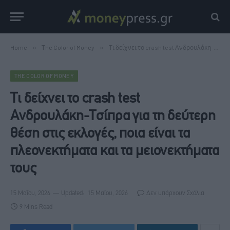
Home
»
Τhe Color of Money
»
Τι δείχνει το crash test Ανδρουλάκη-Τσίπρα για τη δεύτερη θέση στις εκλογές, ποια είναι τα πλεονεκτήματα και τα μειονεκτήματα τους
ΤHE COLOR OF MONEY
Τι δείχνει το crash test
Ανδρουλάκη-Τσίπρα για τη δεύτερη
θέση στις εκλογές, ποια είναι τα
πλεονεκτήματα και τα μειονεκτήματα
τους
15 Μαΐου, 2026
Updated:
15 Μαΐου, 2026
Δεν υπάρχουν Σχόλια
9 Mins Read