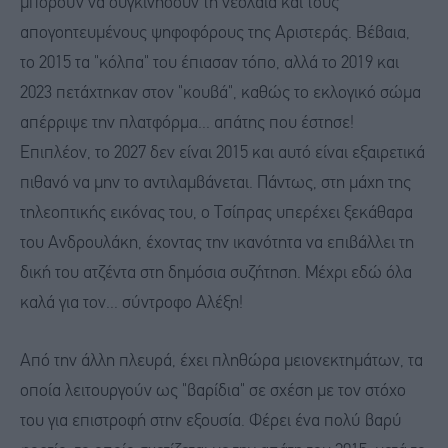
μπορούν να συγκινήσουν τη νεολαία και τους
απογοητευμένους ψηφοφόρους της Αριστεράς. Βέβαια,
το 2015 τα "κόλπα" του έπιασαν τόπο, αλλά το 2019 και
2023 πετάχτηκαν στον "κουβά", καθώς το εκλογικό σώμα
απέρριψε την πλατφόρμα... απάτης που έστησε!
Επιπλέον, το 2027 δεν είναι 2015 και αυτό είναι εξαιρετικά
πιθανό να μην το αντιλαμβάνεται. Πάντως, στη μάχη της
τηλεοπτικής εικόνας του, ο Τσίπρας υπερέχει ξεκάθαρα
του Ανδρουλάκη, έχοντας την ικανότητα να επιβάλλει τη
δική του ατζέντα στη δημόσια συζήτηση. Μέχρι εδώ όλα
καλά για τον... σύντροφο Αλέξη!
Από την άλλη πλευρά, έχει πληθώρα μειονεκτημάτων, τα
οποία λειτουργούν ως "βαρίδια" σε σχέση με τον στόχο
του για επιστροφή στην εξουσία. Φέρει ένα πολύ βαρύ