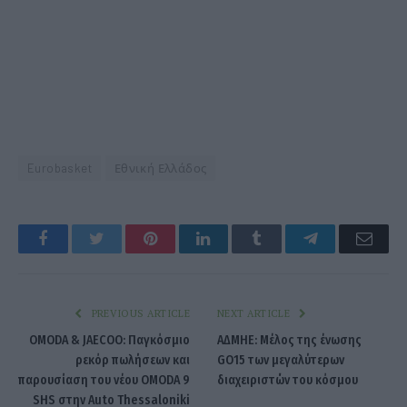
Eurobasket
Εθνική Ελλάδος
Facebook
Twitter
Pinterest
LinkedIn
Tumblr
Telegram
Emai
PREVIOUS ARTICLE
NEXT ARTICLE
OMODA & JAECOO: Παγκόσμιο
ΑΔΜΗΕ: Μέλος της ένωσης
ρεκόρ πωλήσεων και
GO15 των μεγαλύτερων
παρουσίαση του νέου OMODA 9
διαχειριστών του κόσμου
SHS στην Auto Thessaloniki