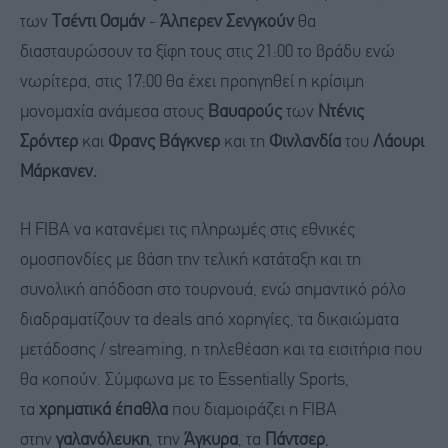
των
Τσέντι Οσμάν
-
Άλπερεν Σενγκούν
θα
διασταυρώσουν τα ξίφη τους στις 21:00 το βράδυ ενώ
νωρίτερα, στις 17:00 θα έχει προηγηθεί η κρίσιμη
μονομαχία ανάμεσα στους
Βαυαρούς
των
Ντένις
Σρόντερ
και
Φρανς Βάγκνερ
και τη
Φινλανδία
του
Λάουρι
Μάρκανεν.
Η
FIBA να ​​κατανέμει τις πληρωμές στις εθνικές
ομοσπονδίες με βάση την τελική κατάταξη και τη
συνολική απόδοση στο τουρνουά, ενώ σημαντικό ρόλο
διαδραματίζουν τα deals από χορηγίες, τα δικαιώματα
μετάδοσης / streaming, η τηλεθέαση και τα εισιτήρια που
θα κοπούν. Σύμφωνα με το Essentially Sports,
τα
χρηματικά έπαθλα
που διαμοιράζει η FIBA
στην
γαλανόλευκη
, την
Άγκυρα
, τα
Πάντσερ
,