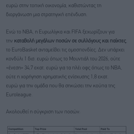
ευρώ στην τοπική οικονομία, καθιστώντας τη
διοργάνωση μια στρατηγική επένδυση.
Ενώ το NBA, η Ευρωλίγκα και FIFA ξεχωρίζουν για
την
καταβολή μεγάλων ποσών σε συλλόγους και παίκτες
,
το EuroBasket ανταμείβει τις ομοσπονδίες. Δεν υπάρχει
κονδύλι 1 δισ. ευρώ όπως το Μουντιάλ του 2026, ούτε
«ένεση» 34,7 εκατ. ευρώ για τα πλέι οφς όπως το NBA,
ούτε η χορήγηση χρηματικής ενίσχυσης 1,8 εκατ.
ευρώ για την ομάδα που θα σηκώσει την κούπα της
Euroleague.
Ακολουθεί η σύγκριση των ποσών: