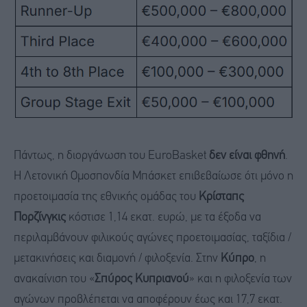
Πάντως, η διοργάνωση του EuroBasket
δεν είναι φθηνή
.
Η Λετονική Ομοσπονδία Μπάσκετ επιβεβαίωσε ότι μόνο η
προετοιμασία της εθνικής ομάδας του
Κρίσταπς
Πορζίνγκις
κόστισε 1,14 εκατ. ευρώ, με τα έξοδα να
περιλαμβάνουν φιλικούς αγώνες προετοιμασίας, ταξίδια /
μετακινήσεις και διαμονή / φιλοξενία. Στην
Κύπρο
, η
ανακαίνιση του «
Σπύρος Κυπριανού
» και η φιλοξενία των
αγώνων προβλέπεται να αποφέρουν έως και 17,7 εκατ.