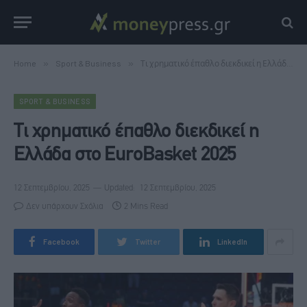
Home
»
Sport & Business
»
Τι χρηματικό έπαθλο διεκδικεί η Ελλάδα στο EuroBasket 2025
SPORT & BUSINESS
Τι χρηματικό έπαθλο διεκδικεί η
Ελλάδα στο EuroBasket 2025
12 Σεπτεμβρίου, 2025
Updated:
12 Σεπτεμβρίου, 2025
Δεν υπάρχουν Σχόλια
2 Mins Read
Facebook
Twitter
LinkedIn