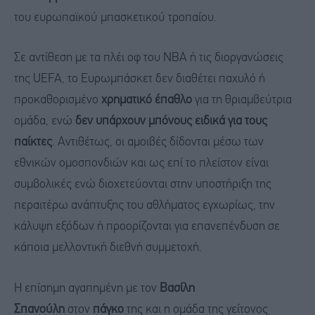
του ευρωπαϊκού μπασκετικού τροπαίου.
Σε αντίθεση με τα πλέι οφ του NBA ή τις διοργανώσεις
της UEFA, το Ευρωμπάσκετ δεν διαθέτει παχυλό ή
προκαθορισμένο
χρηματικό έπαθλο
για τη θριαμβεύτρια
ομάδα, ενώ
δεν υπάρχουν μπόνους ειδικά για τους
παίκτες
. Αντιθέτως, οι αμοιβές δίδονται μέσω των
εθνικών ομοσπονδιών και ως επί το πλείστον είναι
συμβολικές ενώ διοχετεύονται στην υποστήριξη της
περαιτέρω ανάπτυξης του αθλήματος εγχωρίως, την
κάλυψη εξόδων ή προορίζονται για επανεπένδυση σε
κάποια μελλοντική διεθνή συμμετοχή.
Η επίσημη αγαπημένη με τον
Βασίλη
Σπανούλη
στον
πάγκο
της
και η ομάδα της γείτονος