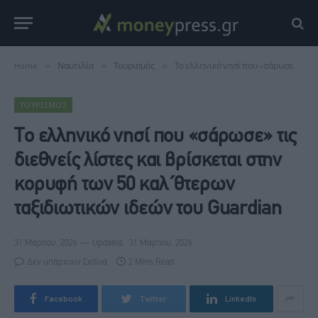
Home
»
Ναυτιλία
»
Τουρισμός
»
Το ελληνικό νησί που «σάρωσε» τις διεθνείς λίστες και βρίσκεται στην κορυφή των 50 καλ΄θτερων ταξιδιωτικών ιδεών του Guardian
ΤΟΥΡΙΣΜΌΣ
Το ελληνικό νησί που «σάρωσε» τις
διεθνείς λίστες και βρίσκεται στην
κορυφή των 50 καλ΄θτερων
ταξιδιωτικών ιδεών του Guardian
31 Μαρτίου, 2026
Updated:
31 Μαρτίου, 2026
Δεν υπάρχουν Σχόλια
2 Mins Read
Facebook
Twitter
LinkedIn