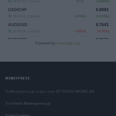
Powered by
Investing.com
MONEYPRESS
To Moneypress.gr ανήκει στην HT PRESS ONLINE IKE
Tαυτότητα Moneypresss.gr
Χρήση Cookies