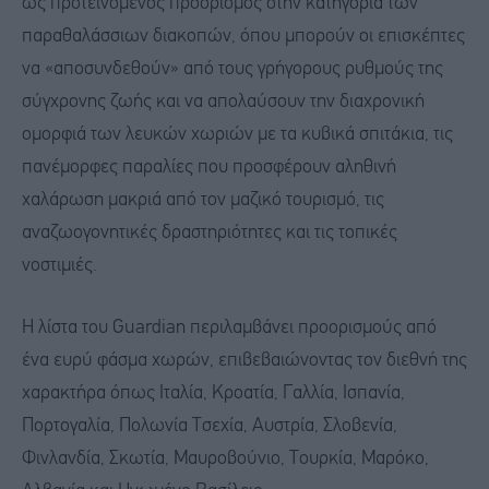
ως προτεινόμενος προορισμός στην κατηγορία των
παραθαλάσσιων διακοπών, όπου μπορούν οι επισκέπτες
να «αποσυνδεθούν» από τους γρήγορους ρυθμούς της
σύγχρονης ζωής και να απολαύσουν την διαχρονική
ομορφιά των λευκών χωριών με τα κυβικά σπιτάκια, τις
πανέμορφες παραλίες που προσφέρουν αληθινή
χαλάρωση μακριά από τον μαζικό τουρισμό, τις
αναζωογονητικές δραστηριότητες και τις τοπικές
νοστιμιές.
Η λίστα του Guardian περιλαμβάνει προορισμούς από
ένα ευρύ φάσμα χωρών, επιβεβαιώνοντας τον διεθνή της
χαρακτήρα όπως Ιταλία, Κροατία, Γαλλία, Ισπανία,
Πορτογαλία, Πολωνία Τσεχία, Αυστρία, Σλοβενία,
Φινλανδία, Σκωτία, Μαυροβούνιο, Τουρκία, Μαρόκο,