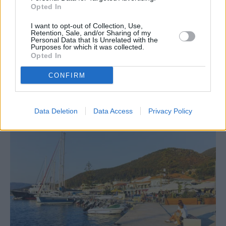
Opted In
PREVIOUS ARTICLE
NEXT ARTICLE
I want to opt-out of Collection, Use,
Retention, Sale, and/or Sharing of my
Allianz: Οι χαλαζοπτώσεις
Grant Thornton: Πόσο
Personal Data that Is Unrelated with the
εκτοξεύουν τις ασφαλισμένες
αμείβονται οι CEO των
Purposes for which it was collected.
Opted In
ζημιές σε ιστορικά υψηλά
εισηγμένων στο ΧΑ - Αύξηση
23% στις αμοιβές το 2024
CONFIRM
RELATED
POSTS
Data Deletion
Data Access
Privacy Policy