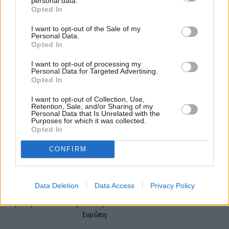
personal data.
Opted In
I want to opt-out of the Sale of my
Personal Data.
Opted In
I want to opt-out of processing my
Personal Data for Targeted Advertising.
Opted In
Δολάριο
ΕΚΤ
ευρώ
I want to opt-out of Collection, Use,
Retention, Sale, and/or Sharing of my
Personal Data that Is Unrelated with the
Purposes for which it was collected.
Facebook
Twitter
Pinterest
LinkedIn
Tumblr
Telegram
Emai
Opted In
CONFIRM
PREVIOUS ARTICLE
NEXT ARTICLE
Η κινεζική Xpeng ξεκινά
Κλήρωση Τζόκερ 16/9/2025:
Data Deletion
Data Access
Privacy Policy
επίσημα την παραγωγή
Δείτε τους τυχερούς αριθμούς
ηλεκτρικών αυτοκινήτων στην
Ευρώπη