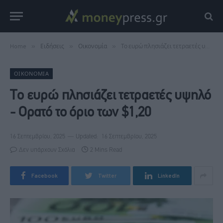
Home
»
Ειδήσεις
»
Οικονομία
»
Το ευρώ πλησιάζει τετραετές υψηλό - Ορατό το όριο των $1,20
ΟΙΚΟΝΟΜΊΑ
Το ευρώ πλησιάζει τετραετές υψηλό
- Ορατό το όριο των $1,20
16 Σεπτεμβρίου, 2025
Updated:
16 Σεπτεμβρίου, 2025
Δεν υπάρχουν Σχόλια
2 Mins Read
Facebook
Twitter
LinkedIn