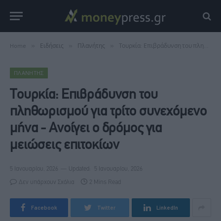
Home
»
Ειδήσεις
»
Πλανήτης
»
Τουρκία: Επιβράδυνση του πληθωρισμού για τρίτο συνεχόμενο μήνα - Ανοίγει ο δρόμος για μειώσεις επιτοκίων
ΠΛΑΝΉΤΗΣ
Τουρκία: Επιβράδυνση του
πληθωρισμού για τρίτο συνεχόμενο
μήνα - Ανοίγει ο δρόμος για
μειώσεις επιτοκίων
5 Ιανουαρίου, 2026
Updated:
5 Ιανουαρίου, 2026
Δεν υπάρχουν Σχόλια
2 Mins Read
Facebook
Twitter
LinkedIn