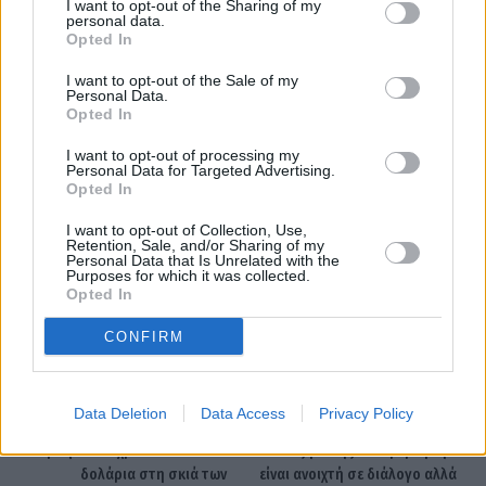
I want to opt-out of the Sharing of my
personal data.
Opted In
I want to opt-out of the Sale of my
Personal Data.
Opted In
I want to opt-out of processing my
Personal Data for Targeted Advertising.
Opted In
I want to opt-out of Collection, Use,
πληθωρισμός
Τουρκία
Retention, Sale, and/or Sharing of my
Personal Data that Is Unrelated with the
Purposes for which it was collected.
Opted In
Facebook
Twitter
Pinterest
LinkedIn
Tumblr
Telegram
Emai
CONFIRM
Data Deletion
Data Access
Privacy Policy
PREVIOUS ARTICLE
NEXT ARTICLE
Άλμα για τον χρυσό στα 4.420
Κ. Χατζηδάκης: Η κυβέρνηση
δολάρια στη σκιά των
είναι ανοιχτή σε διάλογο αλλά