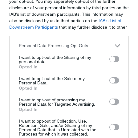
your opt-out. You may separately opt-out of the further
disclosure of your personal information by third parties on the
IAB’s list of downstream participants. This information may
also be disclosed by us to third parties on the
IAB’s List of
Τραμπ
Downstream Participants
that may further disclose it to other
third parties.
Personal Data Processing Opt Outs
Facebook
Twitter
Pinterest
LinkedIn
Tumblr
Telegram
Emai
I want to opt-out of the Sharing of my
personal data.
Opted In
PREVIOUS ARTICLE
NEXT ARTICLE
I want to opt-out of the Sale of my
Τράπεζα Πειραιώς: Νέα
Τεχνολογική καινοτομία στον
Personal Data.
Opted In
πρωτοβουλία για τη στήριξη
πρώτο 5G+ ευρωπαϊκό
της ελληνικής κτηνοτροφίας
ψηφιακό διάδρομο με τη
I want to opt-out of processing my
συμμετοχή της COSMOTE
Personal Data for Targeted Advertising.
Opted In
TELEKOM
I want to opt-out of Collection, Use,
Retention, Sale, and/or Sharing of my
Personal Data that Is Unrelated with the
RELATED
POSTS
Purposes for which it was collected.