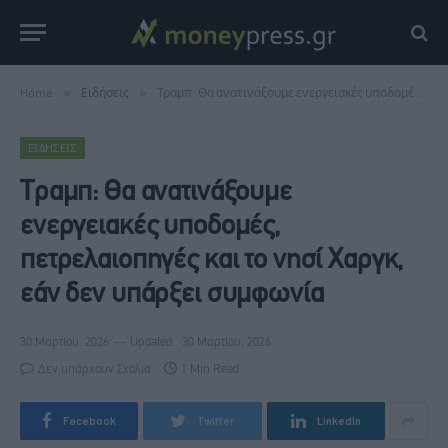
Home
»
Ειδήσεις
»
Τραμπ: Θα ανατινάξουμε ενεργειακές υποδομές, πετρελαιοπηγές και το νησί Χαργκ, εάν δεν υπάρξει συμφωνία
ΕΙΔΉΣΕΙΣ
Τραμπ: Θα ανατινάξουμε
ενεργειακές υποδομές,
πετρελαιοπηγές και το νησί Χαργκ,
εάν δεν υπάρξει συμφωνία
30 Μαρτίου, 2026
Updated:
30 Μαρτίου, 2026
Δεν υπάρχουν Σχόλια
1 Min Read
Facebook
Twitter
LinkedIn