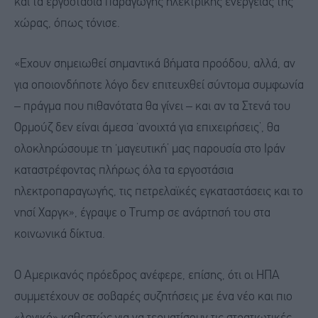
και τα εργοστάσια παραγωγής ηλεκτρικής ενέργειας της
χώρας, όπως τόνισε.
«Εχουν σημειωθεί σημαντικά βήματα προόδου, αλλά, αν
για οποιονδήποτε λόγο δεν επιτευχθεί σύντομα συμφωνία
– πράγμα που πιθανότατα θα γίνει – και αν τα Στενά του
Ορμούζ δεν είναι άμεσα ‘ανοιχτά για επιχειρήσεις’, θα
ολοκληρώσουμε τη ‘μαγευτική’ μας παρουσία στο Ιράν
καταστρέφοντας πλήρως όλα τα εργοστάσια
ηλεκτροπαραγωγής, τις πετρελαϊκές εγκαταστάσεις και το
νησί Χαργκ», έγραψε ο Trump σε ανάρτησή του στα
κοινωνικά δίκτυα.
Ο Αμερικανός πρόεδρος ανέφερε, επίσης, ότι οι ΗΠΑ
συμμετέχουν σε σοβαρές συζητήσεις με ένα νέο και πιο