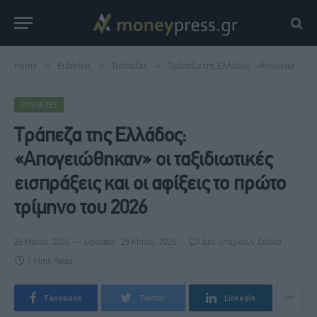
Home
»
Ειδήσεις
»
Τράπεζες
»
Τράπεζα της Ελλάδος: «Απογειώθηκαν» οι ταξιδιωτικές εισπράξεις και οι αφίξεις το πρώτο τρίμηνο του 2026
ΤΡΆΠΕΖΕΣ
Τράπεζα της Ελλάδος:
«Απογειώθηκαν» οι ταξιδιωτικές
εισπράξεις και οι αφίξεις το πρώτο
τρίμηνο του 2026
25 Μαΐου, 2026
Updated:
25 Μαΐου, 2026
Δεν υπάρχουν Σχόλια
7 Mins Read
Facebook
Twitter
LinkedIn