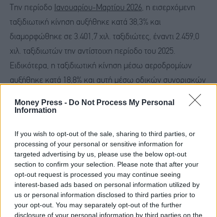
Την περίοδο
Ιανουαρίου-Μαρτίου 2026
, η εισερχόμενη
ταξιδιωτική κίνηση αυξήθηκε κατά 38,3% και
διαμορφώθηκε σε 3.401,7 χιλ. ταξιδιώτες, έναντι 2.459,0
χιλ. ταξιδιωτών την αντίστοιχη περίοδο του 2025.
Ειδικότερα, η ταξιδιωτική κίνηση μέσω αεροδρομίων
αυξήθηκε κατά 18,8% και αυτή μέσω οδικών συνοριακών
σταθμών κατά 84,3%. Κατά την επισκοπούμενη περίοδο,
Money Press -
Do Not Process My Personal
η ταξιδιωτική κίνηση από τις χώρες της ΕΕ-27
Information
διαμορφώθηκε σε 1.785,9 χιλ. ταξιδιώτες,
If you wish to opt-out of the sale, sharing to third parties, or
παρουσιάζοντας άνοδο κατά 51,5% σε σύγκριση με την
processing of your personal or sensitive information for
αντίστοιχη περίοδο του 2025, ενώ η ταξιδιωτική κίνηση
targeted advertising by us, please use the below opt-out
section to confirm your selection. Please note that after your
από τις λοιπές χώρες αυξήθηκε κατά 26,2% και
opt-out request is processed you may continue seeing
διαμορφώθηκε σε 1.615,8 χιλ. ταξιδιώτες. Η ταξιδιωτική
interest-based ads based on personal information utilized by
us or personal information disclosed to third parties prior to
κίνηση από τις χώρες της ζώνης του ευρώ κατέγραψε
your opt-out. You may separately opt-out of the further
άνοδο κατά 43,9%, ενώ η ταξιδιωτική κίνηση από τις
disclosure of your personal information by third parties on the