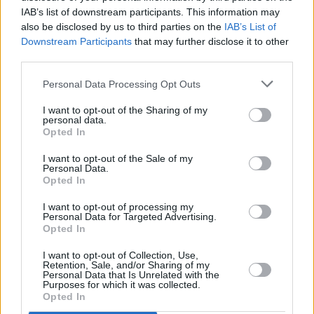
IAB’s list of downstream participants. This information may
χώρες της ΕΕ-27 εκτός της ζώνης του ευρώ κατά 94,4%.
also be disclosed by us to third parties on the
IAB’s List of
Downstream Participants
that may further disclose it to other
Ειδικότερα, η ταξιδιωτική κίνηση από τη Γερμανία
third parties.
παρουσίασε άνοδο κατά 21,6% και διαμορφώθηκε σε
Personal Data Processing Opt Outs
297,3 χιλ. ταξιδιώτες, όπως και αυτή από τη Γαλλία, που
I want to opt-out of the Sharing of my
αυξήθηκε κατά 27,6% σε 77,4 χιλ. ταξιδιώτες. Άνοδο κατά
personal data.
Opted In
25,0% σημείωσε και η ταξιδιωτική κίνηση από την Ιταλία,
η οποία διαμορφώθηκε σε 159,6 χιλ. ταξιδιώτες.
I want to opt-out of the Sale of my
Personal Data.
Αναφορικά με τις λοιπές χώρες, η ταξιδιωτική κίνηση
Opted In
από το Ηνωμένο Βασίλειο αυξήθηκε κατά 49,3% και
I want to opt-out of processing my
Personal Data for Targeted Advertising.
διαμορφώθηκε σε 250,0 χιλ. ταξιδιώτες, ενώ αυτή από τις
Opted In
ΗΠΑ μειώθηκε κατά 8,6% σε 172,5 χιλ. ταξιδιώτες.
I want to opt-out of Collection, Use,
Retention, Sale, and/or Sharing of my
Personal Data that Is Unrelated with the
Purposes for which it was collected.
Opted In