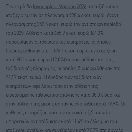
Την περίοδο
Ιανουαρίου-Μαρτίου 2026
, το ταξιδιωτικό
ισοζύγιο εμφάνισε πλεόνασμα 928,4 εκατ. ευρώ, έναντι
πλεονάσματος 352,6 εκατ. ευρώ την αντίστοιχη περίοδο
του 2025. Αύξηση κατά 655,9 εκατ. ευρώ (64,3%)
παρουσίασαν οι ταξιδιωτικές εισπράξεις, οι οποίες
διαμορφώθηκαν στα 1.676,1 εκατ. ευρώ, ενώ αύξηση
κατά 80,1 εκατ. ευρώ (12,0%) παρατηρήθηκε και στις
ταξιδιωτικές πληρωμές, οι οποίες διαμορφώθηκαν στα
747,7 εκατ. ευρώ. Η άνοδος των ταξιδιωτικών
εισπράξεων οφείλεται τόσο στην αύξηση της
εισερχόμενης ταξιδιωτικής κίνησης κατά 38,3% όσο και
στην αύξηση της μέσης δαπάνης ανά ταξίδι κατά 19,9%. Οι
καθαρές εισπράξεις από την παροχή ταξιδιωτικών
υπηρεσιών αντιστάθμισαν κατά 11,4% το έλλειμμα του
ισοζυγίου αγαθών και συνέβαλαν κατά 77,2% στο σύνολο