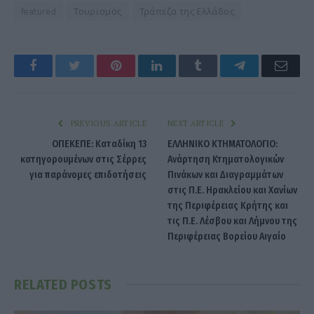
featured
Τουρισμός
Τράπεζα της Ελλάδος
Facebook
Twitter
Pinterest
LinkedIn
Tumblr
Telegram
Emai
PREVIOUS ARTICLE
NEXT ARTICLE
ΟΠΕΚΕΠΕ: Καταδίκη 13
ΕΛΛΗΝΙΚΟ ΚΤΗΜΑΤΟΛΟΓΙΟ:
κατηγορουμένων στις Σέρρες
Ανάρτηση Κτηματολογικών
για παράνομες επιδοτήσεις
Πινάκων και Διαγραμμάτων
στις Π.Ε. Ηρακλείου και Χανίων
της Περιφέρειας Κρήτης και
τις Π.Ε. Λέσβου και Λήμνου της
Περιφέρειας Βορείου Αιγαίο
RELATED
POSTS