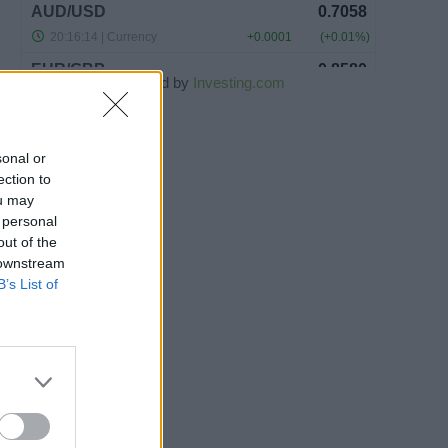
Powered by
Investing.com
sonal or
ection to
ou may
 personal
out of the
 downstream
B’s List of