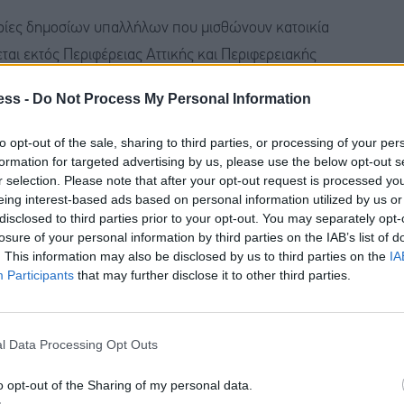
γορίες δημοσίων υπαλλήλων που μισθώνουν κατοικία
ται εκτός Περιφέρειας Αττικής και Περιφερειακής
δύο επιστροφές ενοικίου ετησίως, αντί για μία.
ess -
Do Not Process My Personal Information
to opt-out of the sale, sharing to third parties, or processing of your per
formation for targeted advertising by us, please use the below opt-out s
r selection. Please note that after your opt-out request is processed y
υς 50.000 δημοσίους υπαλλήλους υπολογίζεται με τους
eing interest-based ads based on personal information utilized by us or
disclosed to third parties prior to your opt-out. You may separately opt-
ιο της επιστροφής ενοικίου που καταβάλλεται κάθε
losure of your personal information by third parties on the IAB’s list of
. This information may also be disclosed by us to third parties on the
IA
Participants
that may further disclose it to other third parties.
ατοικία παραμένει στα
800 ευρώ
, με
προσαύξηση
του
 τέκνο.
l Data Processing Opt Outs
ει το 1/12 της συνολικής ετήσιας δαπάνης μίσθωσης
o opt-out of the Sharing of my personal data.