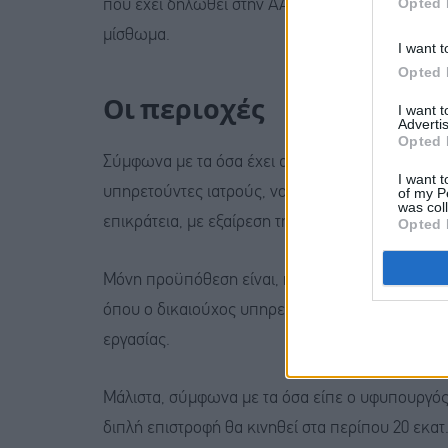
Opted 
που έχει δηλωθεί στην ΑΑΔΕ, ώστε να διασφαλίζε
μίσθωμα.
I want t
Opted 
Οι περιοχές
I want 
Advertis
Opted 
Σύμφωνα με τα όσα έχει ανακοινώσει το ΥΠΕΘΟ, 
I want t
υπηρετούντες ιατρούς, νοσηλευτές και εκπαιδευ
of my P
was col
επικράτεια, με εξαίρεση την Περιφέρεια Αττικής
Opted 
Μόνη προϋπόθεση είναι, η κατοικία που νοικιάζε
όπου ο δικαιούχος υπηρετεί, ώστε η ενίσχυση ν
εργασίας.
Μάλιστα, σύμφωνα με τα όσα είπε ο υφυπουργός,
διπλή επιστροφή θα κινηθεί στα περίπου 20 εκατ