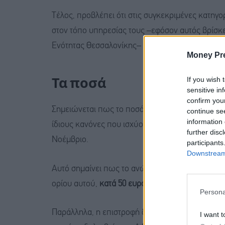
Τέλος, προβλέπει ότι στις συγκεκριμένες κατη
στον τόπο υπηρεσίας τους –εφόσον αυτός βρίσκε
Ενότητας Θεσσαλονίκης– θα καταβάλλονται πλέον 
Money Pr
Τα ποσά
If you wish 
sensitive in
confirm you
Σημειώνεται πως το ποσό της επιστροφής για το
continue se
information 
ίδιους κανόνες που ισχύουν για το γενικό πλαίσ
further disc
Νοέμβριο.
participants
Downstream 
Αυτό σημαίνει πως το ανώτατο ποσό για κύρια κ
ορίου αυτού,
κατά 50 ευρώ
για κάθε εξαρτώμενο
Persona
Παράλληλα, η επιστροφή δεν μπορεί να υπερβαίν
I want t