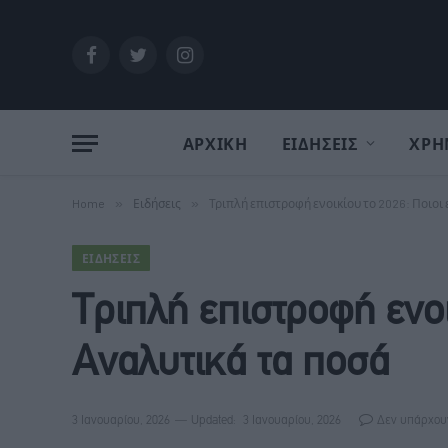
Facebook
Twitter
Instagram
ΑΡΧΙΚΗ
ΕΙΔΗΣΕΙΣ
ΧΡΗ
Home
»
Ειδήσεις
»
Τριπλή επιστροφή ενοικίου το 2026: Ποιοι
ΕΙΔΉΣΕΙΣ
Τριπλή επιστροφή ενοι
Αναλυτικά τα ποσά
3 Ιανουαρίου, 2026
Updated:
3 Ιανουαρίου, 2026
Δεν υπάρχου