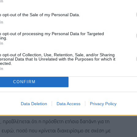
In
ται ότι το ποσό αντιστοιχεί στο πραγματικό μηνιαίο
o opt-out of the Sale of my Personal Data.
In
to opt-out of processing my Personal Data for Targeted
ing.
In
ο διπλασιασμός της επιστροφής για τους
o opt-out of Collection, Use, Retention, Sale, and/or Sharing
τικούς του δημοσίου καλύπτει όλη την ελληνική
ersonal Data that Is Unrelated with the Purposes for which it
lected.
 και την Περιφερειακή Ενότητα Θεσσαλονίκης.
In
CONFIRM
ται να βρίσκεται εντός της Περιφερειακής Ενότητας
α συνδέεται άμεσα με την ανάγκη στέγασης στον τόπο
Data Deletion
Data Access
Privacy Policy
 προβλέπεται ότι η πρόσθετη ετήσια δαπάνη για τη
. ευρώ, ποσό που κρίνεται διαχειρίσιμο σε σχέση με