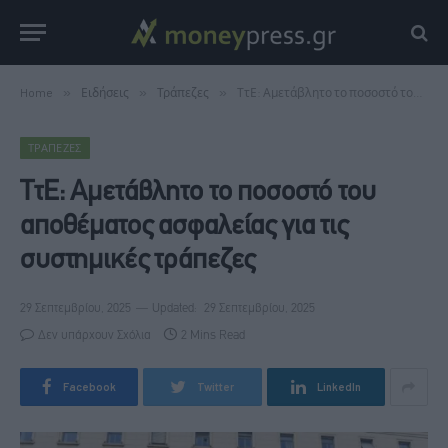
Home
»
Ειδήσεις
»
Τράπεζες
»
ΤτΕ: Αμετάβλητο το ποσοστό του αποθέματος ασφαλείας για τις συστημικές τράπεζες
ΤΡΆΠΕΖΕΣ
ΤτΕ: Αμετάβλητο το ποσοστό του
αποθέματος ασφαλείας για τις
συστημικές τράπεζες
29 Σεπτεμβρίου, 2025
Updated:
29 Σεπτεμβρίου, 2025
Δεν υπάρχουν Σχόλια
2 Mins Read
Facebook
Twitter
LinkedIn