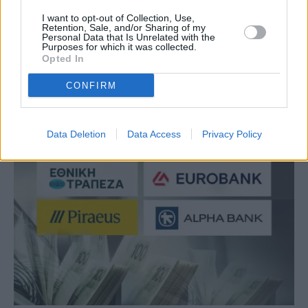
I want to opt-out of Collection, Use,
PREVIOUS ARTICLE
NEXT ARTICLE
Retention, Sale, and/or Sharing of my
Personal Data that Is Unrelated with the
Επίδομα 250 ευρώ: Ποιοι θα το
Ποινική δίωξη στον Βασίλη
Purposes for which it was collected.
Opted In
λάβουν τον Νοέμβριο – Όλες οι
Μπισμπίκη - Τι προβλέπει ο
προϋποθέσεις
ΚΟΚ
CONFIRM
RELATED
POSTS
Data Deletion
Data Access
Privacy Policy