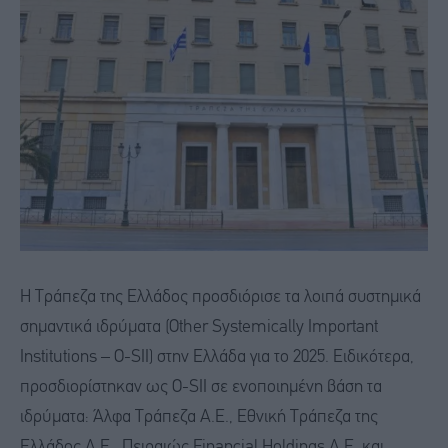
Η Τράπεζα της Ελλάδος προσδιόρισε τα λοιπά συστημικά
σημαντικά ιδρύματα (Other Systemically Important
Institutions – O-SII) στην Ελλάδα για το 2025. Ειδικότερα,
προσδιορίστηκαν ως O-SII σε ενοποιημένη βάση τα
ιδρύματα: Άλφα Τράπεζα Α.Ε., Εθνική Τράπεζα της
Ελλάδος Α.Ε., Πειραιώς Financial Holdings A.E. και