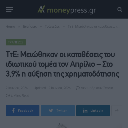
Home
»
Ειδήσεις
»
Τράπεζες
»
ΤτΕ: Μειώθηκαν οι καταθέσεις του ιδιωτικού τομέα τον Απρίλιο – Στο 3,9% η αύξηση της χρηματοδότησης
ΤΡΆΠΕΖΕΣ
ΤτΕ: Μειώθηκαν οι καταθέσεις του
ιδιωτικού τομέα τον Απρίλιο – Στο
3,9% η αύξηση της χρηματοδότησης
2 Ιουνίου, 2026
Updated:
2 Ιουνίου, 2026
Δεν υπάρχουν Σχόλια
4 Mins Read
Facebook
Twitter
LinkedIn