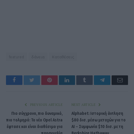
featured
δάνεια
Καταθέσεις
Facebook
Twitter
Pinterest
LinkedIn
Tumblr
Telegram
Emai
PREVIOUS ARTICLE
NEXT ARTICLE
Πιο σύγχρονο, πιο δυναμικό,
Alphabet: Ιστορική άντληση
πιο τολμηρό: Το νέο Opel Astra
$80 δισ. μέσω μετοχών για το
έφτασε και είναι διαθέσιμο για
AI – Συμφωνία $10 δισ. με τη
παραγγελία
Berkshire Hathaway