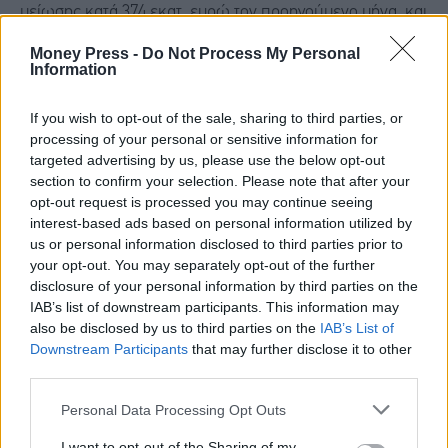
μείωσης κατά 374 εκατ. ευρώ τον προηγούμενο μήνα, και
ο ετήσιος ρυθμός μεταβολής
αυξήθηκε στο 4,1%
από 3,8%
Money Press -
Do Not Process My Personal
Information
τον προηγούμενο μήνα.
If you wish to opt-out of the sale, sharing to third parties, or
processing of your personal or sensitive information for
targeted advertising by us, please use the below opt-out
section to confirm your selection. Please note that after your
opt-out request is processed you may continue seeing
interest-based ads based on personal information utilized by
us or personal information disclosed to third parties prior to
your opt-out. You may separately opt-out of the further
disclosure of your personal information by third parties on the
IAB’s list of downstream participants. This information may
also be disclosed by us to third parties on the
IAB’s List of
Downstream Participants
that may further disclose it to other
third parties.
Personal Data Processing Opt Outs
I want to opt-out of the Sharing of my