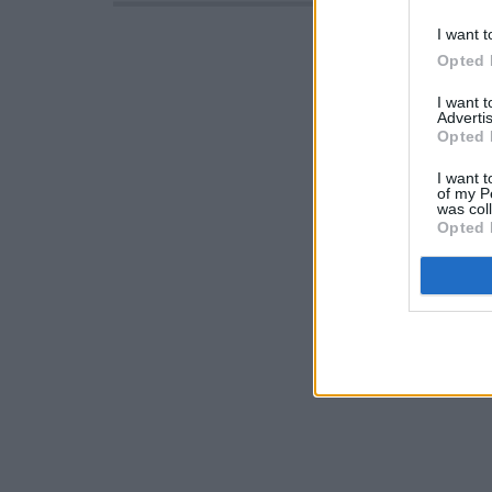
I want t
Opted 
I want 
Advertis
Opted 
I want t
of my P
was col
Opted 