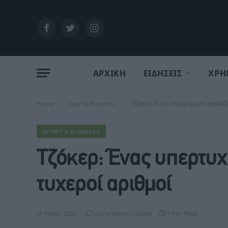
Facebook
Twitter
Instagram
ΑΡΧΙΚΗ
ΕΙΔΗΣΕΙΣ
ΧΡΗ
Home
»
Sport & Business
»
Τζόκερ: Ένας υπερτυχερός κερδίζει 
SPORT & BUSINESS
Τζόκερ: Ένας υπερτυχε
τυχεροί αριθμοί
29 Μαΐου, 2026
Δεν υπάρχουν Σχόλια
1 Min Read