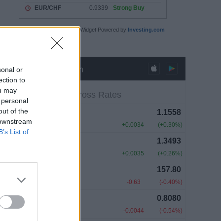
Technical Summary Widget Powered by
Investing.com
sonal or
ection to
ou may
 personal
out of the
 downstream
B’s List of