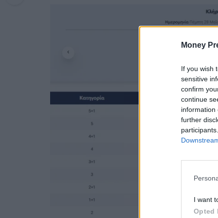
Money Pr
If you wish 
sensitive in
confirm you
continue se
information 
further disc
participants
Downstream 
Persona
I want t
Opted 