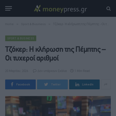
Home
»
Sport & Business
»
Τζόκερ: Η κλήρωση της Πέμπτης – Οι τυχεροί αριθμοί
SPORT & BUSINESS
Τζόκερ: Η κλήρωση της Πέμπτης –
Οι τυχεροί αριθμοί
20 Μαρτίου, 2026
Δεν υπάρχουν Σχόλια
1 Min Read
Facebook
Twitter
LinkedIn