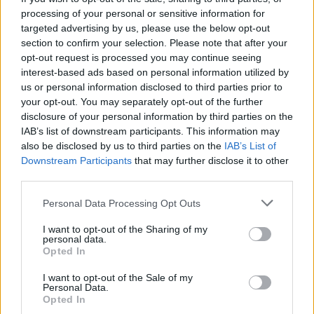
processing of your personal or sensitive information for
Κλήρωση Τζόκερ
targeted advertising by us, please use the below opt-out
section to confirm your selection. Please note that after your
opt-out request is processed you may continue seeing
Facebook
Twitter
Pinterest
LinkedIn
Tumblr
Telegram
Emai
interest-based ads based on personal information utilized by
us or personal information disclosed to third parties prior to
your opt-out. You may separately opt-out of the further
disclosure of your personal information by third parties on the
PREVIOUS ARTICLE
NEXT ARTICLE
IAB’s list of downstream participants. This information may
also be disclosed by us to third parties on the
IAB’s List of
Μόνο η Μόσχα μπορεί να
Πιερρακάκης: «Πρέπει να
Downstream Participants
that may further disclose it to other
βοηθήσει στα Στενά του
εστιάσουμε στο πώς θα
third parties.
Ορμούζ
στηρίξουμε τα νοικοκυριά, τις
επιχειρήσεις και τους πολίτες»
Personal Data Processing Opt Outs
I want to opt-out of the Sharing of my
personal data.
RELATED
POSTS
Opted In
I want to opt-out of the Sale of my
Personal Data.
Opted In