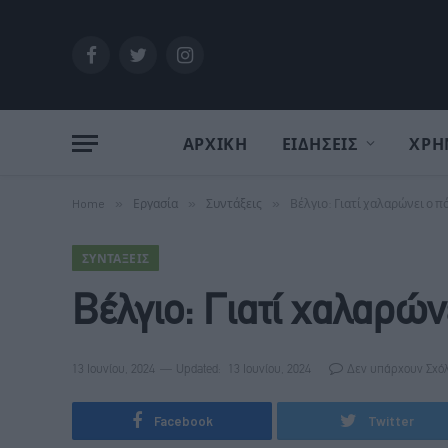
Facebook
Twitter
Instagram
ΑΡΧΙΚΗ
ΕΙΔΗΣΕΙΣ
ΧΡΗ
Home
»
Εργασία
»
Συντάξεις
»
Βέλγιο: Γιατί χαλαρώνει ο π
ΣΥΝΤΆΞΕΙΣ
Βέλγιο: Γιατί χαλαρών
13 Ιουνίου, 2024
Updated:
13 Ιουνίου, 2024
Δεν υπάρχουν Σχό
Facebook
Twitter