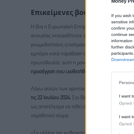
Money Pr
Επικείμενες βουλευτικές εκλ
If you wish 
sensitive in
Η ίδια η Ευρωπαϊκή Επιτροπή έχει επισημάνει
α
confirm you
continue se
απουσίας οποιασδήποτε ένδειξης σχετικά με τις 
information 
γνωμοδοτήσεις επισήμαναν το ασαφές πεδίο εφα
further disc
participants
εμπόριο κατά παράβαση του ευρωπαϊκού δικαίου.
Downstream 
πρωτοβουλία, αυτή η μονομερής επιθυμία του 
προσέγγιση που υιοθετήθηκε σε ευρωπαϊκό επί
Persona
Λόγω αυτών των αρνητικών απόψεων,
η διάρκ
I want t
τις 22 Ιουλίου 2024.
Στο Βέλγιο, η διεξαγωγή ομο
Opted 
ως αποτέλεσμα να τεθεί σε αναμονή η πρόταση 
νομοθετικό σώμα.
I want t
Opted 
«Το μέλλον της κυβερνητικής πολιτικής για το 