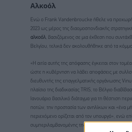
Αλκοόλ
Ενώ ο Frank Vandenbroucke ήθελε να προχωρήσ
2023 ως μέρος της διαομοσπονδιακής στρατηγική
αλκοόλ
, βασιζόμενος σε μια έκθεση που συντάχ
Βελγίου, τελικά δεν ακολουθήθηκε από τα κόμμ
«Η αιτία αυτής της απόφασης έγκειται στον τομ
ώστε η κυβέρνηση να λάβει αποφάσεις με συλλογ
διευθυντής της επαγγελματικής οργάνωσης Vinum 
πλαίσιο της διαδικασίας TRIS, το Βέλγιο διαβί
Ιανουάριο βασιλικό διάταγμα για τη θέσπιση πε
ποτών, την προστασία των ανηλίκων και «ένα μή
περιεχόμενο ορίζεται από τον υπουργό», ενώ ε
συμπεριλαμβανομένης της Ιταλίας, έχουν εκδώσ