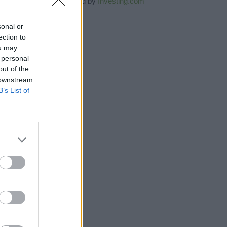
Powered by
Investing.com
sonal or
ection to
ou may
 personal
out of the
 downstream
B’s List of