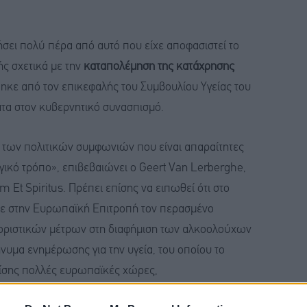
ει πολύ πέρα από αυτό που είχε αποφασιστεί το
ς σχετικά με την
καταπολέμηση της κατάχρησης
θηκε από τον επικεφαλής του Συμβουλίου Υγείας του
ατα στον κυβερνητικό συνασπισμό.
έα των πολιτικών συμφωνιών που είναι απαραίτητες
ικό τρόπο», επιβεβαιώνει ο Geert Van Lerberghe,
Et Spiritus. Πρέπει επίσης να ειπωθεί ότι στο
βασε στην Ευρωπαϊκή Επιτροπή τον περασμένο
ριοριστικών μέτρων στη διαφήμιση των αλκοολούχων
νυμα ενημέρωσης για την υγεία, του οποίου το
πίσης πολλές ευρωπαϊκές χώρες,
ει λεπτομερείς γνωμοδοτήσεις.