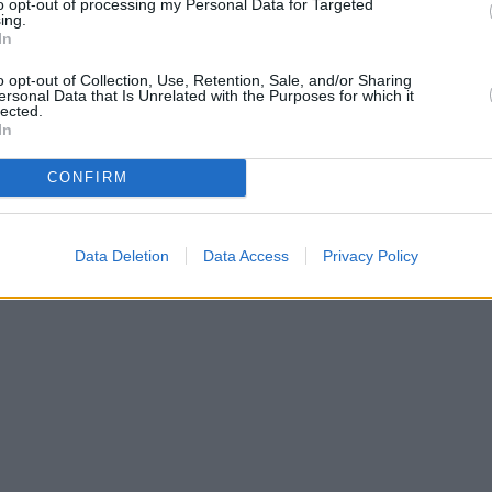
to opt-out of processing my Personal Data for Targeted
ing.
υνασπισμού, ή/και τις θέσεις των κομμάτων σχετικά
In
ια την καταπολέμηση του αλκοόλ, για την κατάχρηση
o opt-out of Collection, Use, Retention, Sale, and/or Sharing
ersonal Data that Is Unrelated with the Purposes for which it
ατίζεται για το 2025», διευκρινίζει ο Geert Van
lected.
In
CONFIRM
ς διαφήμισης αλκοόλ θα διασφαλίζουν ότι οι
λκοόλ με μέτρο και υπευθυνότητα μέσω ενός νέου
Data Deletion
Data Access
Privacy Policy
αι επιβλαβής για την υγεία».