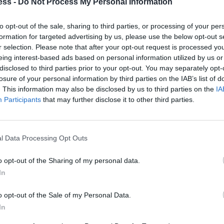
ess -
Do Not Process My Personal Information
ογές
to opt-out of the sale, sharing to third parties, or processing of your per
formation for targeted advertising by us, please use the below opt-out s
συνέπειες στο κείμενο
, συμπεριλαμβανομένης της
r selection. Please note that after your opt-out request is processed y
eing interest-based ads based on personal information utilized by us or
προθεσμίες έγκρισης. Από την πλευρά τους, οι άλλες
disclosed to third parties prior to your opt-out. You may separately opt-
ρμογής και τον κίνδυνο δημιουργίας εμποδίου στο
losure of your personal information by third parties on the IAB’s list of
. This information may also be disclosed by us to third parties on the
IA
 Σημειώστε επίσης ότι, όπως και η ιρλανδική
Participants
that may further disclose it to other third parties.
Βελγίου θα μπορούσε
να θέσει σε κίνδυνο την
πεδο.
l Data Processing Opt Outs
εια της ευρωπαϊκής διαβούλευσης παρατάθηκε έως
o opt-out of the Sharing of my personal data.
σπονδιακών βουλευτικών εκλογών στις 9 Ιουνίου είχε
In
του ομοσπονδιακού υπουργού Υγείας στο σημερινό
o opt-out of the Sale of my Personal Data.
In
αλκοόλ θα εξαρτηθεί φυσικά από το αποτέλεσμα των