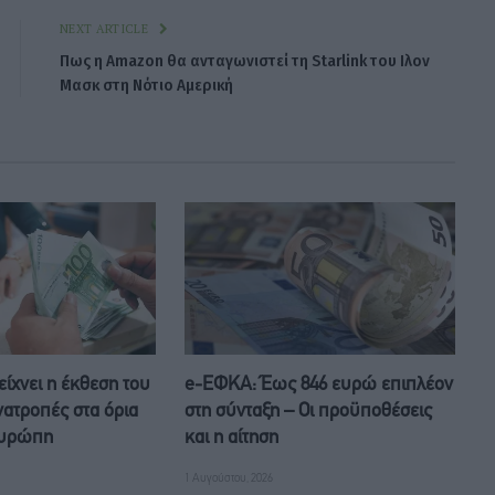
NEXT ARTICLE
Πως η Amazon θα ανταγωνιστεί τη Starlink του Ιλον
Μασκ στη Νότιο Αμερική
δείχνει η έκθεση του
e-ΕΦΚΑ: Έως 846 ευρώ επιπλέον
νατροπές στα όρια
στη σύνταξη – Οι προϋποθέσεις
 Ευρώπη
και η αίτηση
1 Αυγούστου, 2026