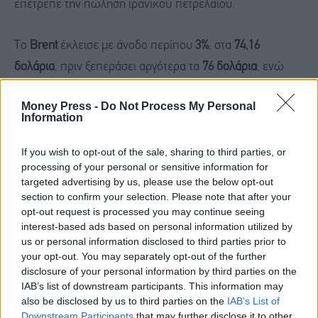
επέτρεπε την πώληση ιρανικού πετρελαίου.
Το
Brent
έκλεισε με άνοδο περίπου
3%
, στα
74,16
δολάρια
, πριν ξεπεράσει αργότερα τα
76 δολάρια
, ενώ
το
WTI
κινήθηκε πάνω από τα
72 δολάρια
. Η άνοδος των
Money Press -
Do Not Process My Personal
τιμών της ενέργειας ενίσχυσε τους φόβους για
Information
αναζωπύρωση του πληθωρισμού, οδηγώντας την
απόδοση του
10ετούς αμερικανικού ομολόγου
πάνω από
If you wish to opt-out of the sale, sharing to third parties, or
processing of your personal or sensitive information for
το
4,5%
.
targeted advertising by us, please use the below opt-out
section to confirm your selection. Please note that after your
opt-out request is processed you may continue seeing
Το βλέμμα στη
τα
interest-based ads based on personal information utilized by
Fed και
us or personal information disclosed to third parties prior to
εταιρικά αποτελέσματα
your opt-out. You may separately opt-out of the further
disclosure of your personal information by third parties on the
IAB’s list of downstream participants. This information may
Το ενδιαφέρον στρέφεται πλέον στα πρακτικά της
also be disclosed by us to third parties on the
IAB’s List of
τελευταίας συνεδρίασης της
Ομοσπονδιακής Τράπεζας
Downstream Participants
that may further disclose it to other