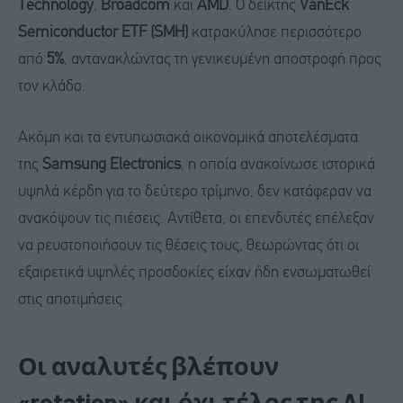
Technology
,
Broadcom
και
AMD
. Ο δείκτης
VanEck
Semiconductor ETF (SMH)
κατρακύλησε περισσότερο
από
5%
, αντανακλώντας τη γενικευμένη αποστροφή προς
τον κλάδο.
Ακόμη και τα εντυπωσιακά οικονομικά αποτελέσματα
της
Samsung Electronics
, η οποία ανακοίνωσε ιστορικά
υψηλά κέρδη για το δεύτερο τρίμηνο, δεν κατάφεραν να
ανακόψουν τις πιέσεις. Αντίθετα, οι επενδυτές επέλεξαν
να ρευστοποιήσουν τις θέσεις τους, θεωρώντας ότι οι
εξαιρετικά υψηλές προσδοκίες είχαν ήδη ενσωματωθεί
στις αποτιμήσεις.
Οι αναλυτές βλέπουν
«rotation» και όχι τέλος της AI