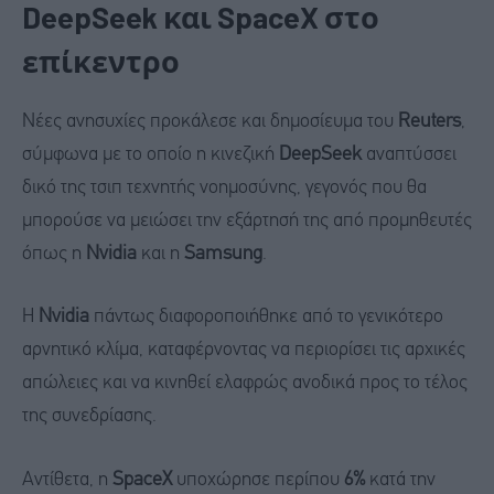
DeepSeek και SpaceX στο
επίκεντρο
Νέες ανησυχίες προκάλεσε και δημοσίευμα του
Reuters
,
σύμφωνα με το οποίο η κινεζική
DeepSeek
αναπτύσσει
δικό της τσιπ τεχνητής νοημοσύνης, γεγονός που θα
μπορούσε να μειώσει την εξάρτησή της από προμηθευτές
όπως η
Nvidia
και η
Samsung
.
Η
Nvidia
πάντως διαφοροποιήθηκε από το γενικότερο
αρνητικό κλίμα, καταφέρνοντας να περιορίσει τις αρχικές
απώλειες και να κινηθεί ελαφρώς ανοδικά προς το τέλος
της συνεδρίασης.
Αντίθετα, η
SpaceX
υποχώρησε περίπου
6%
κατά την