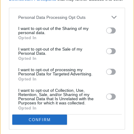
third parties.
των ΗΠΑ (Fed)
και στα επόμενα μακροοικονομικά
στοιχεία, τα οποία αναμένεται να
καθορίσουν τις
Personal Data Processing Opt Outs
προσδοκίες για τη μελλοντική πορεία των επιτοκίων
και,
I want to opt-out of the Sharing of my
personal data.
κατ’ επέκταση, τη διάθεση ανάληψης επενδυτικού
Opted In
κινδύνου στις διεθνείς αγορές.
I want to opt-out of the Sale of my
Personal Data.
Opted In
Η αγορά στρέφει επίσης την προσοχή της στην έναρξη της
περιόδου ανακοίνωσης αποτελεσμάτων δεύτερου
I want to opt-out of processing my
Personal Data for Targeted Advertising.
τριμήνου, με τις μεγάλες αμερικανικές τράπεζες να
Opted In
ανοίγουν τον κύκλο την επόμενη εβδομάδα.
I want to opt-out of Collection, Use,
Retention, Sale, and/or Sharing of my
Personal Data that Is Unrelated with the
Purposes for which it was collected.
Ο γνωστός στρατηγικός αναλυτής
Εντ
Opted In
Γιαρντένι
προειδοποίησε ότι ο μεγαλύτερος κίνδυνος δεν
CONFIRM
είναι η επιβράδυνση της οικονομίας, αλλά το ενδεχόμενο
οι μεγάλες τεχνολογικές εταιρείες και οι