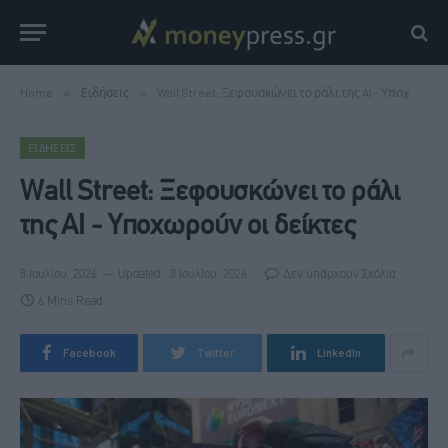
Home
»
Ειδήσεις
»
Wall Street: Ξεφουσκώνει το ράλι της AI - Υποχωρούν οι δείκτες
ΕΙΔΉΣΕΙΣ
Wall Street: Ξεφουσκώνει το ράλι
της AI - Υποχωρούν οι δείκτες
8 Ιουλίου, 2026
Updated:
8 Ιουλίου, 2026
Δεν υπάρχουν Σχόλια
6 Mins Read
Facebook
Twitter
LinkedIn