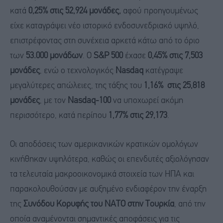
κατά
0,25% στις 52,924 μονάδες,
αφού προηγουμένως
είχε καταγράψει νέο ιστορικό ενδοσυνεδριακό υψηλό,
επιστρέφοντας στη συνέχεια αρκετά κάτω από το όριο
των
53.000 μονάδων
. Ο
S&P 500
έχασε
0,45% στις 7,503
μονάδες
, ενώ ο τεχνολογικός
Nasdaq
κατέγραψε
μεγαλύτερες απώλειες, της τάξης του
1,16% στις 25,818
μονάδες
, με τον
Nasdaq-100
να υποχωρεί ακόμη
περισσότερο, κατά περίπου
1,77% στις 29,173
.
Οι αποδόσεις των αμερικανικών κρατικών ομολόγων
κινήθηκαν υψηλότερα, καθώς οι επενδυτές αξιολόγησαν
τα τελευταία μακροοικονομικά στοιχεία των ΗΠΑ και
παρακολουθούσαν με αυξημένο ενδιαφέρον την έναρξη
της
Συνόδου Κορυφής του ΝΑΤΟ στην Τουρκία
, από την
οποία αναμένονται σημαντικές αποφάσεις για τις