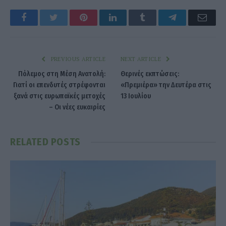
Facebook
Twitter
Pinterest
LinkedIn
Tumblr
Telegram
Emai
PREVIOUS ARTICLE
NEXT ARTICLE
Πόλεμος στη Μέση Ανατολή:
Θερινές εκπτώσεις:
Γιατί οι επενδυτές στρέφονται
«Πρεμιέρα» την Δευτέρα στις
ξανά στις ευρωπαϊκές μετοχές
13 Ιουλίου
– Οι νέες ευκαιρίες
RELATED
POSTS